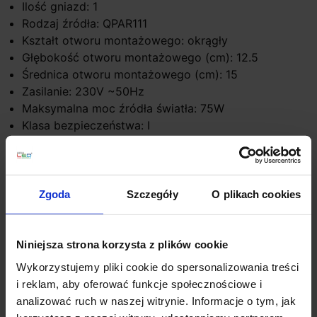
Ilość gniazd: 1
Rodzaj źródła: QPAR111
Kształt otworu montażowego: okrągły
Głębokość otworu montażowego (cm): 12.5
Średnica otworu montażowego (cm): 15
Zasilanie: 230V ~50Hz
Maksymalna moc źródła światła: 75W
Klasa bezpieczeństwa: I
Polecane źródło światła: ES111 LED
Dodatkowe informacje:
Brak źródła światła w komplecie
Zgoda
Szczegóły
O plikach cookies
Sprężyny listkowe w komplecie
Niniejsza strona korzysta z plików cookie
Szczegóły produktu
Wykorzystujemy pliki cookie do spersonalizowania treści
i reklam, aby oferować funkcje społecznościowe i
analizować ruch w naszej witrynie. Informacje o tym, jak