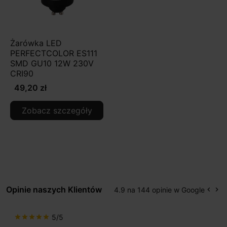
Żarówka LED
PERFECTCOLOR ES111
SMD GU10 12W 230V
CRI90
49,20 zł
Zobacz szczegóły
Opinie naszych Klientów
4.9 na 144 opinie w Google
keyboard_arrow_left
keyboard_arrow_right
Popr
Na
5/5
star
star
star
star
star