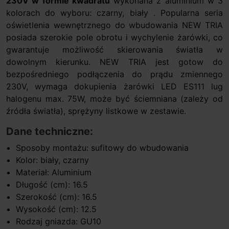
230V w formie kwadratu
wykonana z aluminium w 3
kolorach do wyboru: czarny, biały . Popularna seria
oświetlenia wewnętrznego do wbudowania NEW TRIA
posiada szerokie pole obrotu i wychylenie żarówki, co
gwarantuje możliwość skierowania światła w
dowolnym kierunku. NEW TRIA jest gotow do
bezpośredniego podłączenia do prądu zmiennego
230V, wymaga dokupienia żarówki LED ES111 lug
halogenu max. 75W, może być ściemniana (zależy od
źródła światła), sprężyny listkowe w zestawie.
Dane techniczne:
Sposoby montażu: sufitowy do wbudowania
Kolor: biały, czarny
Materiał: Aluminium
Długość (cm): 16.5
Szerokość (cm): 16.5
Wysokość (cm): 12.5
Rodzaj gniazda: GU10