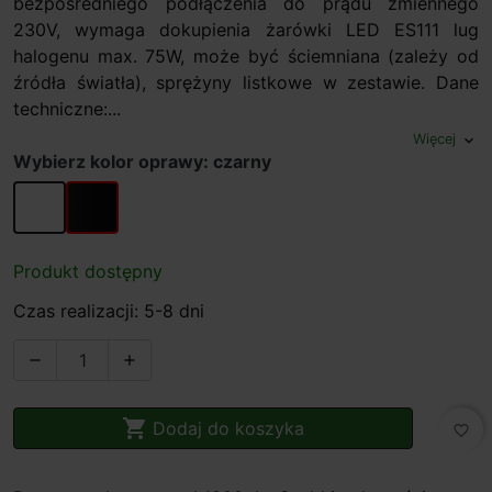
bezpośredniego podłączenia do prądu zmiennego
230V, wymaga dokupienia żarówki LED ES111 lug
halogenu max. 75W, może być ściemniana (zależy od
źródła światła), sprężyny listkowe w zestawie. Dane
techniczne:...
Więcej
expand_more
Wybierz kolor oprawy: czarny
biały
czarny
Produkt dostępny
Czas realizacji: 5-8 dni



Dodaj do koszyka
favorite_border