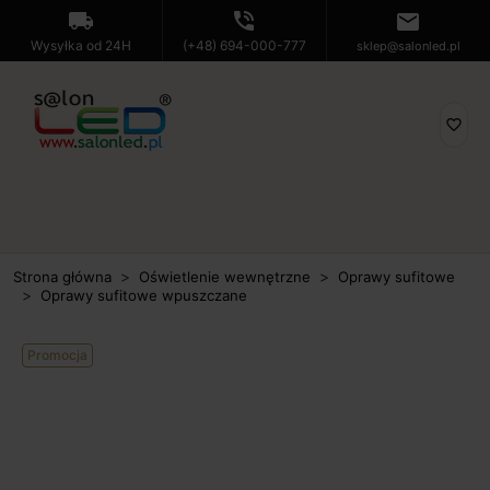
local_shipping
phone_in_talk
mail
Wysyłka od 24H
(+48) 694-000-777
sklep@salonled.pl
favorite_border
Strona główna
Oświetlenie wewnętrzne
Oprawy sufitowe
Oprawy sufitowe wpuszczane
Promocja