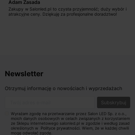
Adam Zasada
Zakupy w Salonled.pl to czysta przyjemność; duży wybór i
atrakcyjne ceny. Dziękuję za profesjonalne doradztwo!
Newsletter
Otrzymuj informację o nowościach i wyprzedażach
Twój adres e-mail
Wyrażam zgodę na przetwarzanie przez Salon LED Sp. z o.o.,
moich danych osobowych w celach związanych z korzystaniem
ze Sklepu internetowego salonled.pl w zgodzie i według zasad
określonych w
Polityce prywatności.
Wiem, że w każdej chwili
mogę odwołać zgodę.