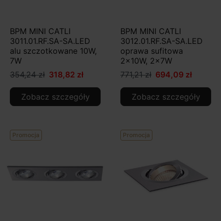
BPM MINI CATLI
BPM MINI CATLI
3011.01.RF.SA-SA.LED
3012.01.RF.SA-SA.LED
alu szczotkowane 10W,
oprawa sufitowa
7W
2x10W, 2x7W
354,24 zł
318,82 zł
771,21 zł
694,09 zł
Zobacz szczegóły
Zobacz szczegóły
Promocja
Promocja