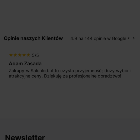
Opinie naszych Klientów
4.9 na 144 opinie w Google
keyboard_arrow_left
keyboard_arrow_right
Popr
Na
5/5
star
star
star
star
star
Max777
mność; duży wybór i
Jestem bardzo zadowolony. Przede
alne doradztwo!
początku uderzyło mnie profesjona
sprzedającego. Pan ma duże doświadcz
odpowiednio pokierować i doradzić dzi
nasze wymarzone oświetlenie. Dodatkow
osiągnąć w przyzwoitych pieniądzach.
Newsletter