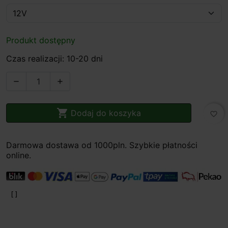
Produkt dostępny
Czas realizacji: 10-20 dni



Dodaj do koszyka
favorite_border
Darmowa dostawa od 1000pln. Szybkie płatności
online.