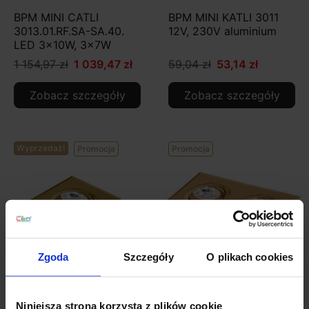
BPM MINI CATLI
BPM MINI KATLI 3011
3013.01.RF.SA-SA.40.
12V, 230V aluminium
LED 3x10W, 3x7W
1 154,97 zł
1 039,47 zł
59,04 zł
53,14 zł
Zobacz szczegóły
Zobacz szczegóły
Wyprzedaż!
Promocja
Promocja
Zgoda
Szczegóły
O plikach cookies
BPM MINI KATLI 2011
BPM MINI KATLI 2012
12V, 230V ciemny złoty
12V, 230V
Niniejsza strona korzysta z plików cookie