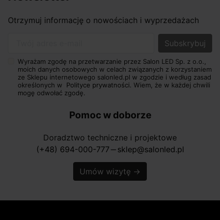
Otrzymuj informację o nowościach i wyprzedażach
Twój adres e-mail
Wyrażam zgodę na przetwarzanie przez Salon LED Sp. z o.o.,
moich danych osobowych w celach związanych z korzystaniem
ze Sklepu internetowego salonled.pl w zgodzie i według zasad
określonych w
Polityce prywatności.
Wiem, że w każdej chwili
mogę odwołać zgodę.
Pomoc w doborze
Doradztwo techniczne i projektowe
(+48) 694-000-777
sklep@salonled.pl
horizontal_rule
Umów wizytę
→