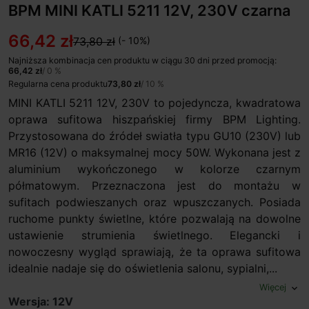
BPM MINI KATLI 5211 12V, 230V czarna
66,42 zł
73,80 zł
(- 10%)
Najniższa kombinacja cen produktu w ciągu 30 dni przed promocją:
66,42 zł
/ 0 %
Regularna cena produktu
73,80 zł
/ 10 %
MINI KATLI 5211 12V, 230V to pojedyncza, kwadratowa
oprawa sufitowa hiszpańskiej firmy BPM Lighting.
Przystosowana do źródeł swiatła typu GU10 (230V) lub
MR16 (12V) o maksymalnej mocy 50W. Wykonana jest z
aluminium wykończonego w kolorze czarnym
półmatowym. Przeznaczona jest do montażu w
sufitach podwieszanych oraz wpuszczanych. Posiada
ruchome punkty świetlne, które pozwalają na dowolne
ustawienie strumienia świetlnego. Elegancki i
nowoczesny wygląd sprawiają, że ta oprawa sufitowa
idealnie nadaje się do oświetlenia salonu, sypialni,...
Więcej
expand_more
Wersja: 12V