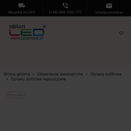
local_shipping
phone_in_talk
mail
Wysyłka od 24H
(+48) 694-000-777
sklep@salonled.pl
favorite_border
Strona główna
Oświetlenie wewnętrzne
Oprawy sufitowe
Oprawy sufitowe wpuszczane
Promocja