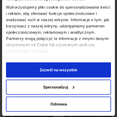
63,96 zł
51,17 zł
189,42 zł
170,48 zł
Wykorzystujemy pliki cookie do spersonalizowania treści
i reklam, aby oferować funkcje społecznościowe i
Zobacz szczegóły
Zobacz szczegóły
analizować ruch w naszej witrynie. Informacje o tym, jak
korzystasz z naszej witryny, udostępniamy partnerom
społecznościowym, reklamowym i analitycznym.
Promocja
Promocja
Partnerzy mogą połączyć te informacje z innymi danymi
otrzymanymi od Ciebie lub uzyskanymi podczas
korzystania z ich usług.
Zezwól na wszystkie
Spersonalizuj
BPM MINI KATLI 3012
BPM MINI KATLI 3012.01
12V, 230V alu
LED 2x10W, 2x7W
szczotkowane
3000K, 4000K
Odmowa
182,04 zł
163,84 zł
793,35 zł
714,02 zł