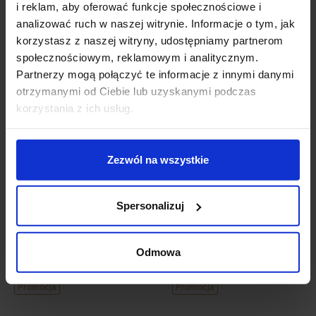
i reklam, aby oferować funkcje społecznościowe i
analizować ruch w naszej witrynie. Informacje o tym, jak
korzystasz z naszej witryny, udostępniamy partnerom
społecznościowym, reklamowym i analitycznym.
Partnerzy mogą połączyć te informacje z innymi danymi
otrzymanymi od Ciebie lub uzyskanymi podczas
korzystania z ich usług.
BPM MINI CATLI
BPM MINI CATLI
3011.01.RF.SA-SA.LED
3012.01.RF.SA-SA.LED
Zezwól na wszystkie
alu szczotkowane 10W,
oprawa sufitowa
7W
2x10W, 2x7W
354,24 zł
318,82 zł
771,21 zł
694,09 zł
Spersonalizuj
Zobacz szczegóły
Zobacz szczegóły
Odmowa
Promocja
Promocja