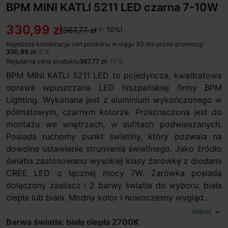
BPM MINI KATLI 5211 LED czarna 7-10W
330,99 zł
367,77 zł
(- 10%)
Najniższa kombinacja cen produktu w ciągu 30 dni przed promocją:
330,99 zł
/ 0 %
Regularna cena produktu
367,77 zł
/ 10 %
BPM MINI KATLI 5211 LED to pojedyncza, kwadratowa
oprawa wpuszczana LED hiszpańskiej firmy BPM
Lighting. Wykonana jest z aluminium wykończonego w
półmatowym, czarnym kolorze. Przeznaczona jest do
montażu we wnętrzach, w sufitach podwieszanych.
Posiada ruchomy punkt świetlny, który pozwala na
dowolne ustawienie strumienia świetlnego. Jako źródło
światła zastosowano wysokiej klasy żarówkę z diodami
CREE LED o łącznej mocy 7W. Żarówka posiada
dołączony zasilacz i 2 barwy światła do wyboru: biała
ciepła lub biała. Modny kolor i nowoczesny wygląd...
Więcej
expand_more
Barwa światła: biała ciepła 2700K