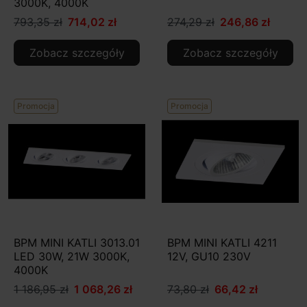
3000K, 4000K
793,35 zł
714,02 zł
274,29 zł
246,86 zł
Zobacz szczegóły
Zobacz szczegóły
Promocja
Promocja
BPM MINI KATLI 3013.01
BPM MINI KATLI 4211
LED 30W, 21W 3000K,
12V, GU10 230V
4000K
1 186,95 zł
1 068,26 zł
73,80 zł
66,42 zł