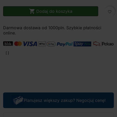

Dodaj do koszyka
favorite_border
Darmowa dostawa od 1000pln. Szybkie płatności
online.
Planujesz większy zakup? Negocjuj cenę!