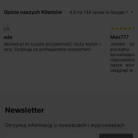
Opinie naszych Klientów
4.9 na 144 opinie w Google
keyboard_arrow_left
keyboard_arrow_right
Popr
Na
5/5
star
star
star
star
star
Max777
Jestem bardzo zadowolony. Przede wszystkim od
początku uderzyło mnie profesjonalne podejście
sprzedającego. Pan ma duże doświadczenie i potrafi
odpowiednio pokierować i doradzić dzięki czemu mamy
nasze wymarzone oświetlenie. Dodatkowo udało się to
osiągnąć w przyzwoitych pieniądzach.
Newsletter
Otrzymuj informację o nowościach i wyprzedażach