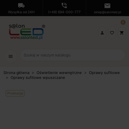
local_shipping
phone_in_talk
mail
Wysyłka od 24H
(+48) 694-000-777
sklep@salonled.pl
0

favorite_border
shopping_cart
menu
Strona główna
Oświetlenie wewnętrzne
Oprawy sufitowe
Oprawy sufitowe wpuszczane
Promocja