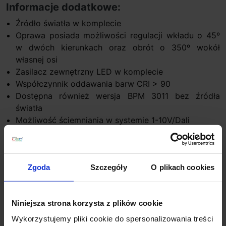
Informacje dodatkowe:
Źródło światła w komplecie
Oprawa posiada możliwości regulacji wkładu o 45º
w dwóch kierunkach oraz obrót o 350º wokół
własnej osi
Zasilacz zewnętrzny LED w komplecie
Współczynnik oddawania barw CRI > 90
Dostępna również wersja BPM 3011 bez źródła
światła
Możliwość ściemniania w systemie 1-10V/Dali
Szczegóły produktu
Zgoda
Szczegóły
O plikach cookies
Zobacz także
Niniejsza strona korzysta z plików cookie
Wykorzystujemy pliki cookie do spersonalizowania treści
Promocja
Promocja