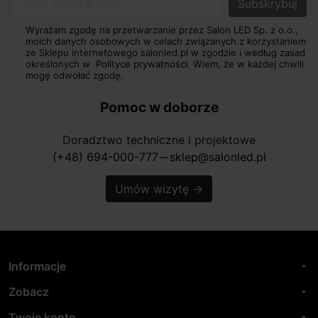
Twój adres e-mail
Wyrażam zgodę na przetwarzanie przez Salon LED Sp. z o.o.,
moich danych osobowych w celach związanych z korzystaniem
ze Sklepu internetowego salonled.pl w zgodzie i według zasad
określonych w
Polityce prywatności.
Wiem, że w każdej chwili
mogę odwołać zgodę.
Pomoc w doborze
Doradztwo techniczne i projektowe
(+48) 694-000-777
sklep@salonled.pl
horizontal_rule
Umów wizytę
→
Informacje
arrow_drop_down
Zobacz
arrow_drop_down
Twoje konto
arrow_drop_down