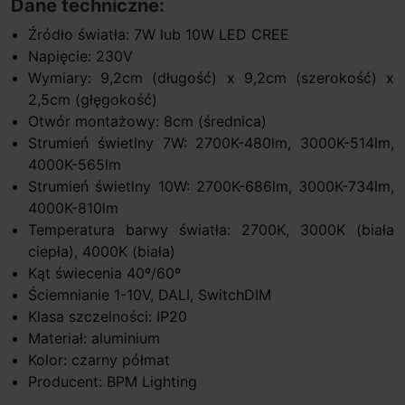
Dane techniczne:
Źródło światła: 7W lub 10W LED CREE
Napięcie: 230V
Wymiary: 9,2cm (długość) x 9,2cm (szerokość) x
2,5cm (głęgokość)
Otwór montażowy: 8cm (średnica)
Strumień świetlny 7W: 2700K-480lm, 3000K-514lm,
4000K-565lm
Strumień świetlny 10W: 2700K-686lm, 3000K-734lm,
4000K-810lm
Temperatura barwy światła: 2700K, 3000K (biała
ciepła), 4000K (biała)
Kąt świecenia 40º/60º
Ściemnianie 1-10V, DALI, SwitchDIM
Klasa szczelności: IP20
Materiał: aluminium
Kolor: czarny półmat
Producent: BPM Lighting