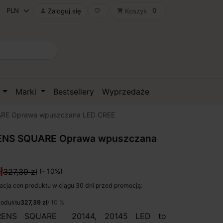
0
Zaloguj się
Koszyk

favorite_border
shopping_cart
D
Marki
Bestsellery
Wyprzedaże
RE Oprawa wpuszczana LED CREE
ENS SQUARE Oprawa wpuszczana
ł
327,39 zł
(- 10%)
acja cen produktu w ciągu 30 dni przed promocją:
roduktu
327,39 zł
/ 10 %
ENS SQUARE 20144, 20145 LED to