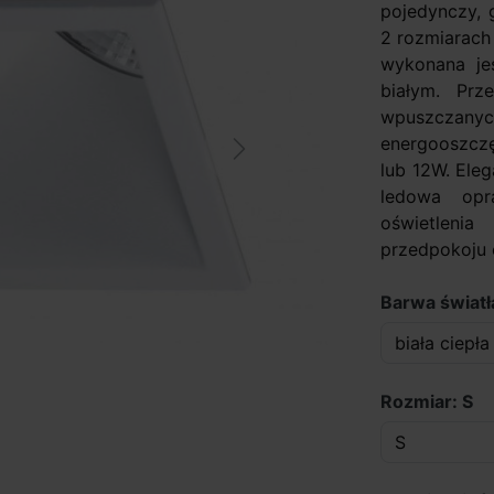
pojedynczy, 
2 rozmiarach
wykonana je
białym. Prz
wpuszczanych
energooszcz
Next
lub 12W. Ele
ledowa opr
oświetlenia
przedpokoju o
Barwa światła
Rozmiar: S