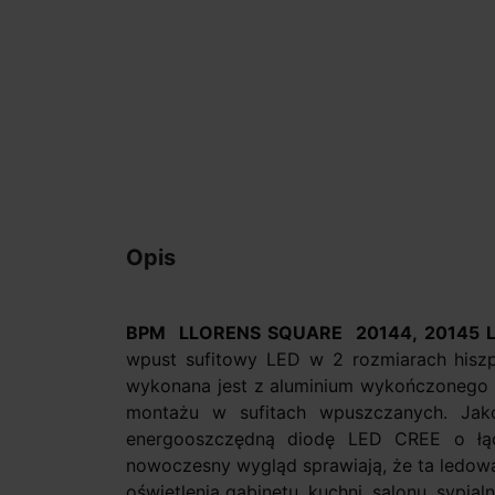
Opis
BPM LLORENS SQUARE 20144, 20145 
wpust sufitowy LED w 2 rozmiarach hiszp
wykonana jest z aluminium wykończonego w
montażu w sufitach wpuszczanych. Jak
energooszczędną diodę LED CREE o łą
nowoczesny wygląd sprawiają, że ta ledowa
oświetlenia gabinetu, kuchni, salonu, sypial