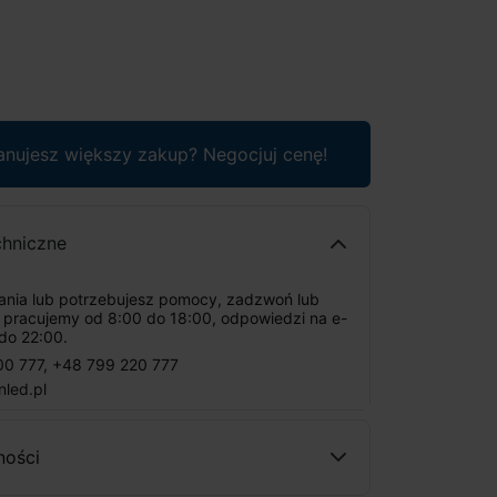
anujesz większy zakup? Negocjuj cenę!
chniczne
tania lub potrzebujesz pomocy, zadzwoń lub
: pracujemy od 8:00 do 18:00, odpowiedzi na e-
do 22:00.
00 777
,
+48 799 220 777
nled.pl
ności