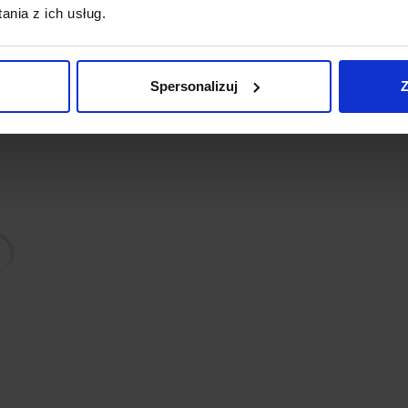
nia z ich usług.
zny do żarówki
Spersonalizuj
Z