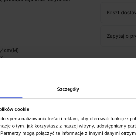
Koszt dosta
Zapytaj o p
1,4cm(M)
lm
0lm
biała ciepła), 4000K (biała neutralna)
Szczegóły
 plików cookie
do spersonalizowania treści i reklam, aby oferować funkcje sp
ormacje o tym, jak korzystasz z naszej witryny, udostępniamy p
Partnerzy mogą połączyć te informacje z innymi danymi otrzym