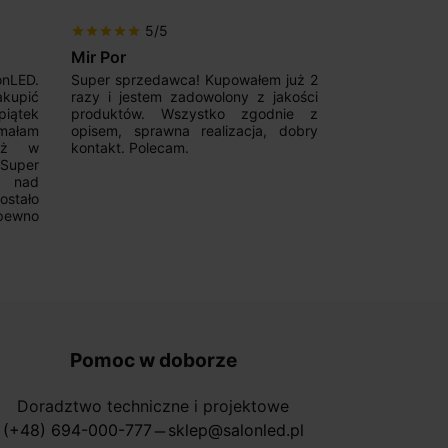
5/5
5/5
star
star
star
star
star
star
star
star
star
star
Mir Por
Patryk123
onLED.
Super sprzedawca! Kupowałem już 2
Szybka real
akupić
razy i jestem zadowolony z jakości
konkurencyjn
iątek
produktów. Wszystko zgodnie z
pomoc w 
ymałam
opisem, sprawna realizacja, dobry
magnetycznyc
już w
kontakt. Polecam.
wyboru. Z p
.Super
ponownie.
a nad
stało
pewno
Pomoc w doborze
Doradztwo techniczne i projektowe
(+48) 694-000-777
sklep@salonled.pl
horizontal_rule