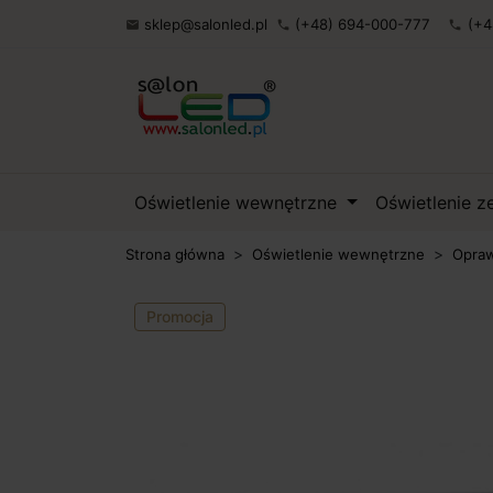
sklep@salonled.pl
(+48) 694-000-777
(+4

phone
phone
Oświetlenie wewnętrzne
Oświetlenie 
Strona główna
Oświetlenie wewnętrzne
Opraw
Promocja