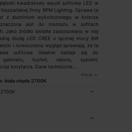
głęboki kwadratowy wpust sufitowy LED w
 hiszpańskiej firmy BPM Lighting. Oprawa ta
st z aluminium wykończonego w kolorze
eznaczona jest do montażu w sufitach
. Jako źródło światła zastosowano w niej
ędną diodę LED CREE o łącznej mocy 8W
gancki i nowoczesny wygląd sprawiają, że ta
awa sufitowa idealnie nadaje się do
 gabinetu, kuchni, salonu, sypialni,
raz korytarza. Dane techniczne:...
Więcej
expand_more
: biała ciepła 2700K