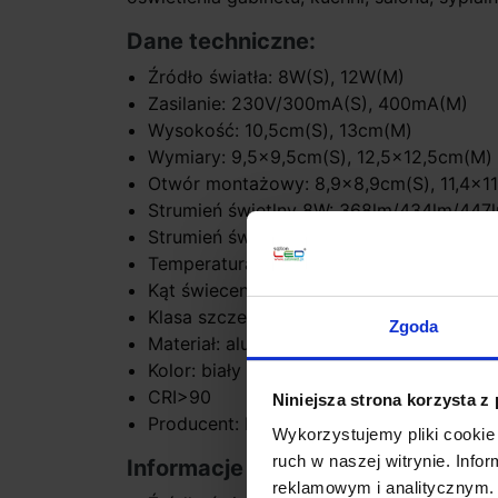
Dane techniczne:
Źródło światła: 8W(S), 12W(M)
Zasilanie: 230V/300mA(S), 400mA(M)
Wysokość: 10,5cm(S), 13cm(M)
Wymiary: 9,5x9,5cm(S), 12,5x12,5cm(M)
Otwór montażowy: 8,9x8,9cm(S), 11,4x1
Strumień świetlny 8W: 368lm/434lm/447
Strumień świetlny 12W: 665lm/700lm/75
Temperatura barwy światła: 2700K-3000K (
Kąt świecenia 15º, 24º, 38º
Klasa szczelności: IP32
Zgoda
Materiał: aluminium
Kolor: biały
CRI>90
Niniejsza strona korzysta z
Producent: BPM Lighting
Wykorzystujemy pliki cookie 
ruch w naszej witrynie. Inf
Informacje dodatkowe:
reklamowym i analitycznym. 