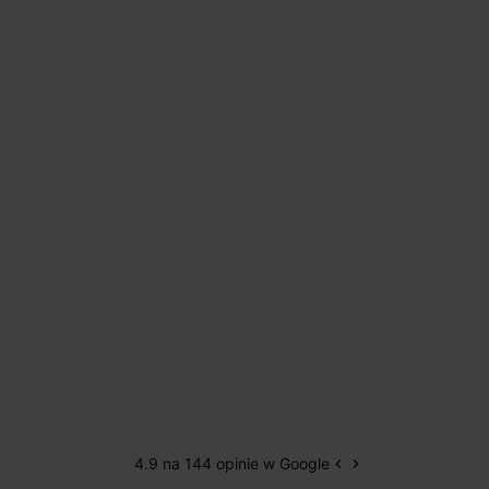
4.9 na 144 opinie w Google
keyboard_arrow_left
keyboard_arrow_right
Poprzedni
Następny