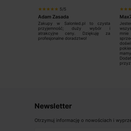
5/5
star
star
star
star
star
star
star
sta
Adam Zasada
Max
alny sklep,
Zakupy w Salonled.pl to czysta
Jeste
niam fachową
przyjemność; duży wybór i
wszy
 wyborze
atrakcyjne ceny. Dziękuję za
mnie
Zdecydowanie
profesjonalne doradztwo!
sprz
doświ
pokie
mamy 
Dodat
przyz
Newsletter
Otrzymuj informację o nowościach i wypr