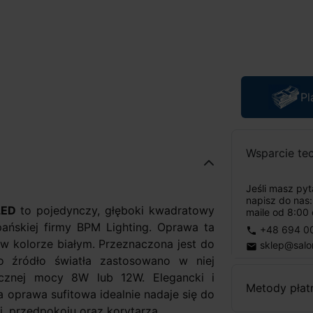
Pl
Wsparcie te
Jeśli masz py
napisz do nas
LED
to pojedynczy, głęboki kwadratowy
maile od 8:00 
ańskiej firmy BPM Lighting. Oprawa ta
+48 694 0
phone
 kolorze białym. Przeznaczona jest do
sklep@salo
email
o źródło światła zastosowano w niej
cznej mocy 8W lub 12W. Elegancki i
Metody płat
 oprawa sufitowa idealnie nadaje się do
ni, przedpokoju oraz korytarza.