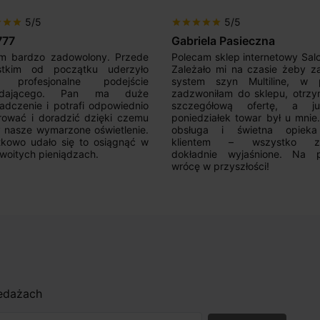
5/5
5/5
r
star
star
star
star
star
star
star
777
Gabriela Pasieczna
m bardzo zadowolony. Przede
Polecam sklep internetowy Sal
stkim od początku uderzyło
Zależało mi na czasie żeby z
 profesjonalne podejście
system szyn Multiline, w p
edającego. Pan ma duże
zadzwoniłam do sklepu, otrz
adczenie i potrafi odpowiednio
szczegółową ofertę, a 
rować i doradzić dzięki czemu
poniedziałek towar był u mnie
nasze wymarzone oświetlenie.
obsługa i świetna opiek
kowo udało się to osiągnąć w
klientem – wszystko zo
woitych pieniądzach.
dokładnie wyjaśnione. Na 
wrócę w przyszłości!
zedażach