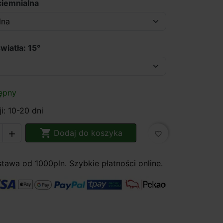
ciemnialna
wiatła: 15°
ępny
i: 10-20 dni

Dodaj do koszyka

favorite_border
awa od 1000pln. Szybkie płatności online.