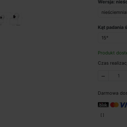
Wersja: nieś
Kąt padania ś
Produkt dost
Czas realizacj

Darmowa dost