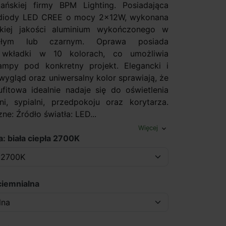
ańskiej firmy BPM Lighting. Posiadająca
iody LED CREE o mocy 2x12W, wykonana
kiej jakości aluminium wykończonego w
iałym lub czarnym. Oprawa posiada
 wkładki w 10 kolorach, co umożliwia
ampy pod konkretny projekt. Elegancki i
ygląd oraz uniwersalny kolor sprawiają, że
fitowa idealnie nadaje się do oświetlenia
ni, sypialni, przedpokoju oraz korytarza.
ne: Źródło światła: LED...
Więcej
expand_more
: biała ciepła 2700K
ciemnialna