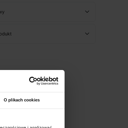
wy
rodukt
O plikach cookies
ołecznościowe i analizować