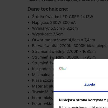
Dane techniczne:
Źródło światła: LED CREE 2x12W
Napięcie: 230V/ 300mA
Wymiary:15,5cm x 8,2cm
Wysokość: 7,5cm
Otwór montażowy:14,6cm x 7,4cm
Barwa światła: 2700K, 3000K biała ciepła
Strumień świetlny: 2700K - 1685lm
Strumień świetlny: 3000K - 1793lm
Strumień świetlny: 4000K - 1862lm
Kąt padania światła 25º, 38º, 60º
Minimalna odległość od oświetlanego obi
Klasa szczelności: IP32
Zgoda
Materiał: aluminium
Trwałość: 35.000h
Kolor: biały, czarny
Niniejsza strona korzysta z
Kolor wkładki: złoty, biały, czarny, nie
Wykorzystujemy pliki cookie 