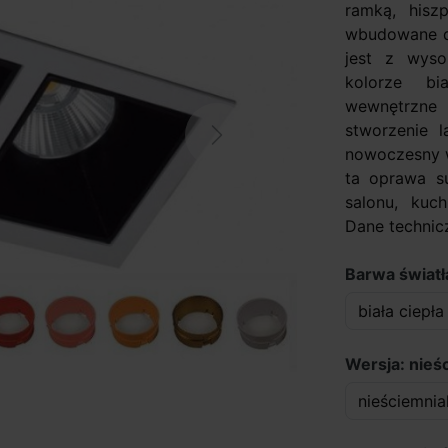
ramką, hiszp
wbudowane d
jest z wyso
kolorze b
wewnętrzne
stworzenie l
Next
nowoczesny w
ta oprawa su
salonu, kuch
Dane technicz
Barwa światła
Wersja: nieś