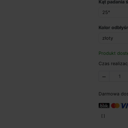
Kąt padania ś
Kolor odbłyśn
Produkt dost
Czas realizacj

Darmowa dost