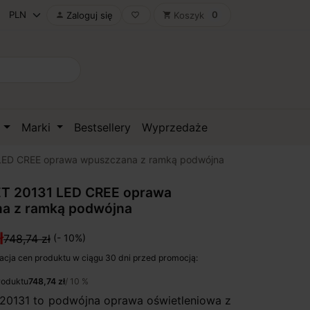
0
Zaloguj się
Koszyk

favorite_border
shopping_cart
D
Marki
Bestsellery
Wyprzedaże
ED CREE oprawa wpuszczana z ramką podwójna
 20131 LED CREE oprawa
a z ramką podwójna
ł
748,74 zł
(- 10%)
acja cen produktu w ciągu 30 dni przed promocją:
roduktu
748,74 zł
/ 10 %
0131 to podwójna oprawa oświetleniowa z