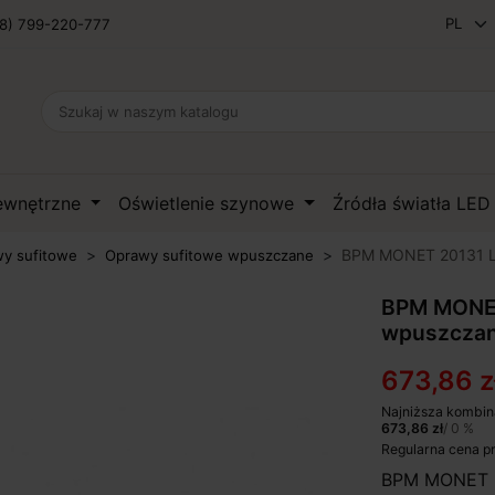
8) 799-220-777
zewnętrzne
Oświetlenie szynowe
Źródła światła LE
BPM MONET 20131 L
y sufitowe
Oprawy sufitowe wpuszczane
BPM MONET
wpuszczan
673,86 z
Najniższa kombin
673,86 zł
/ 0 %
Regularna cena p
BPM MONET 2