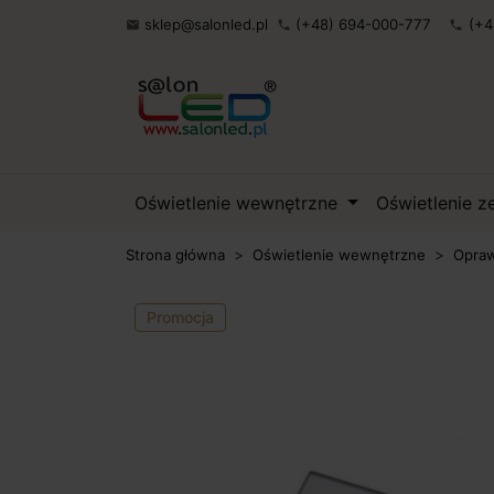
sklep@salonled.pl
(+48) 694-000-777
(+4

phone
phone
Oświetlenie wewnętrzne
Oświetlenie 
Strona główna
Oświetlenie wewnętrzne
Opraw
Promocja