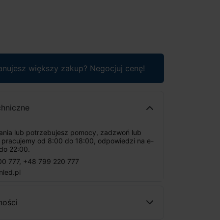
anujesz większy zakup? Negocjuj cenę!
chniczne
tania lub potrzebujesz pomocy, zadzwoń lub
: pracujemy od 8:00 do 18:00, odpowiedzi na e-
do 22:00.
00 777
,
+48 799 220 777
nled.pl
ności