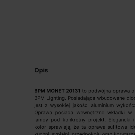
Opis
BPM MONET 20131
to podwójna oprawa ośw
BPM Lighting. Posiadająca wbudowane di
jest z wysokiej jakości aluminium wykoń
Oprawa posiada wewnętrzne wkładki w 1
lampy pod konkretny projekt. Elegancki 
kolor sprawiają, że ta oprawa sufitowa ide
kuchni, sypialni, przedpokoju oraz korytarza