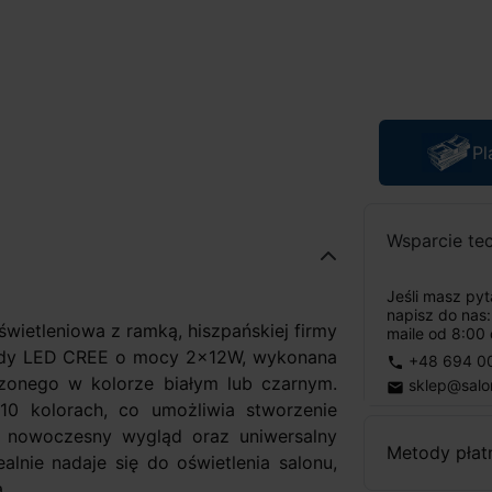
Pl
Wsparcie te
Jeśli masz py
napisz do nas
ietleniowa z ramką, hiszpańskiej firmy
maile od 8:00 
ody LED CREE o mocy 2x12W, wykonana
+48 694 0
phone
czonego w kolorze białym lub czarnym.
sklep@salo
email
0 kolorach, co umożliwia stworzenie
i nowoczesny wygląd oraz uniwersalny
Metody płat
alnie nadaje się do oświetlenia salonu,
.