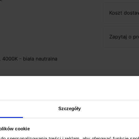
Koszt dosta
Zapytaj o p
, 4000K - biała neutralna
ektu: 0,5m
Szczegóły
 plików cookie
bieski, zielony, flamingo-róż, czerwony,
do spersonalizowania treści i reklam, aby oferować funkcje sp