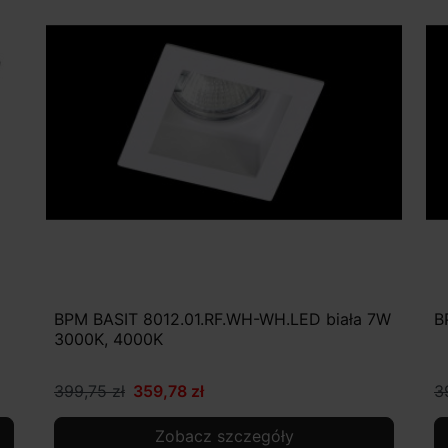
BPM BASIT 8012.01.RF.WH-WH.LED biała 7W
B
3000K, 4000K
399,75 zł
359,78 zł
3
Zobacz szczegóły