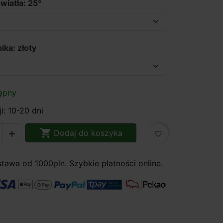
wiatła: 25°
ika: złoty
ępny
i: 10-20 dni

Dodaj do koszyka

favorite_border
awa od 1000pln. Szybkie płatności online.