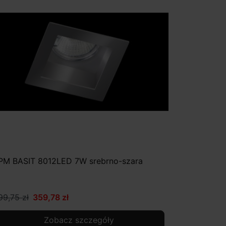
PM BASIT 8012LED 7W srebrno-szara
99,75 zł
359,78 zł
Zobacz szczegóły