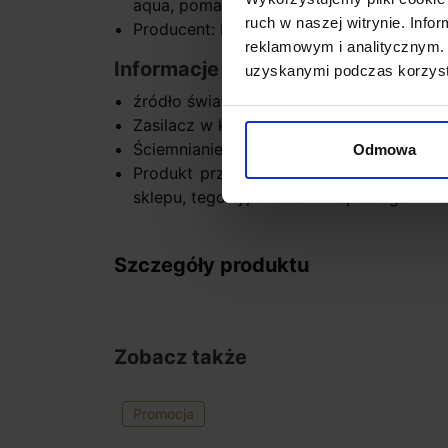
aqua, pomarańczowy, różowy
ruch w naszej witrynie. Inf
Producent: BPM Lighting
reklamowym i analitycznym. 
Informacje dodatkowe:
uzyskanymi podczas korzysta
źródło światła w komplecie
Zasilacz w komplecie
Ściemnianie DALI, SwitchDIM, 1.10V
Odmowa
Produkt przygotowywany na indywidual
sklepu, tego typu towar nie podlega zwr
Szczegóły produktu
Zobacz także
Promocja