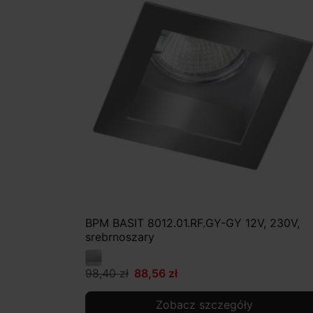
BPM BASIT 8012.01.RF.GY-GY 12V, 230V,
srebrnoszary
98,40 zł
88,56 zł
Zobacz szczegóły