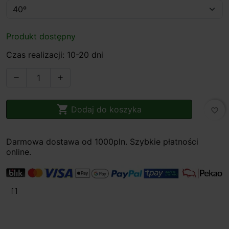
Produkt dostępny
Czas realizacji: 10-20 dni



Dodaj do koszyka
favorite_border
Darmowa dostawa od 1000pln. Szybkie płatności
online.