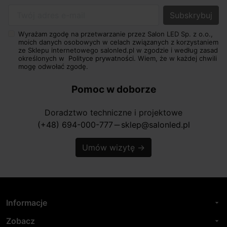
Twój adres e-mail
Wyrażam zgodę na przetwarzanie przez Salon LED Sp. z o.o.,
moich danych osobowych w celach związanych z korzystaniem
ze Sklepu internetowego salonled.pl w zgodzie i według zasad
określonych w
Polityce prywatności.
Wiem, że w każdej chwili
mogę odwołać zgodę.
Pomoc w doborze
Doradztwo techniczne i projektowe
(+48) 694-000-777
sklep@salonled.pl
horizontal_rule
Umów wizytę
→
Informacje
arrow_drop_down
Zobacz
arrow_drop_down