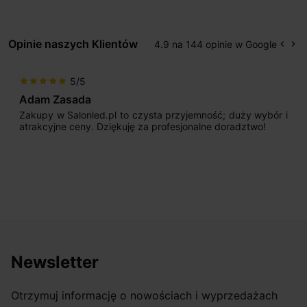
Opinie naszych Klientów
4.9 na 144 opinie w Google
keyboard_arrow_left
keyboard_arrow_right
Popr
Na
5/5
star
star
star
star
star
Adam Zasada
Zakupy w Salonled.pl to czysta przyjemność; duży wybór i
atrakcyjne ceny. Dziękuję za profesjonalne doradztwo!
Newsletter
Otrzymuj informację o nowościach i wyprzedażach