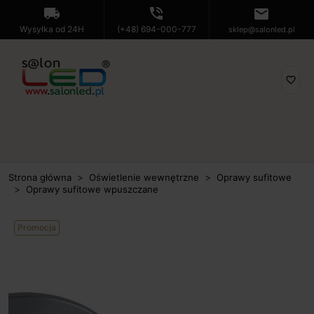
local_shipping
phone_in_talk
mail
Wysyłka od 24H
(+48) 694-000-777
sklep@salonled.pl
favorite_border
Strona główna
Oświetlenie wewnętrzne
Oprawy sufitowe
Oprawy sufitowe wpuszczane
Promocja