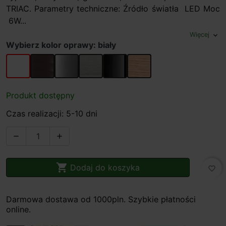
TRIAC. Parametry techniczne: Źródło światła LED Moc
6W...
Więcej
expand_more
Wybierz kolor oprawy: biały
biały
brązowy
chrom
nikiel mat
chrom/czarny
jasne drewno
Produkt dostępny
Czas realizacji: 5-10 dni



Dodaj do koszyka
favorite_border
Darmowa dostawa od 1000pln. Szybkie płatności
online.