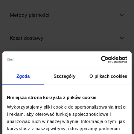
Metody płatności
Koszt dostawy
Zapytaj o produkt
Zgoda
Szczegóły
O plikach cookies
Opis
Niniejsza strona korzysta z plików cookie
Wykorzystujemy pliki cookie do spersonalizowania treści
REDLUX HUE R 9
i reklam, aby oferować funkcje społecznościowe i
R13127, R13128, R13129, R13130, R13131, R13440
to
analizować ruch w naszej witrynie. Informacje o tym, jak
lampa LED, natynkowa o średnicy 9 cm. Oprawa
korzystasz z naszej witryny, udostępniamy partnerom
występuje aż w 6 kolorach do wyboru: biały, matowy