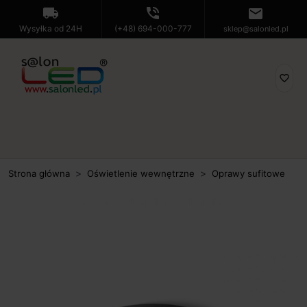
local_shipping
phone_in_talk
mail
Wysyłka od 24H
(+48) 694-000-777
sklep@salonled.pl
favorite_border
Strona główna
Oświetlenie wewnętrzne
Oprawy sufitowe