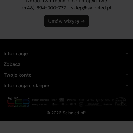
Doradztwo techniczne i projektowe
(+48) 694-000-777
sklep@salonled.pl
horizontal_rule
Umów wizytę
→
Informacje
arrow_drop_down
Zobacz
arrow_drop_down
Twoje konto
arrow_drop_down
Informacja o sklepie
arrow_drop_down
© 2026 Salonled.pl™