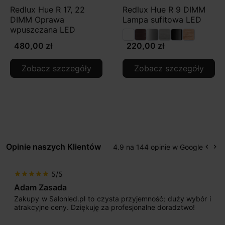
Redlux Hue R 17, 22
Redlux Hue R 9 DIMM
DIMM Oprawa
Lampa sufitowa LED
wpuszczana LED
480,00 zł
220,00 zł
Zobacz szczegóły
Zobacz szczegóły
Opinie naszych Klientów
4.9 na 144 opinie w Google
keyboard_arrow_left
keyboard_arrow_right
Popr
Na
5/5
star
star
star
star
star
Adam Zasada
Zakupy w Salonled.pl to czysta przyjemność; duży wybór i
atrakcyjne ceny. Dziękuję za profesjonalne doradztwo!