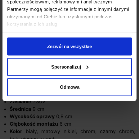
społecznościowym, reklamowym i analitycznym.
nikiel, chrom, czarny chrom, buk oraz ciemny orzech.
Partnerzy mogą połączyć te informacje z innymi danymi
Źródłem światła jest LED o mocy 6W i ciepłej barwie
otrzymanymi od Ciebie lub uzyskanymi podczas
światła 3000K. Dzięki uniwersalnej formie i bogatej
korzystania z ich usług.
palecie kolorów, ta natynkowa lampa idealnie
sprawdzi się jako oświetlenie w kuchni, salonie, jadalni,
sypialni, korytarzu, gabinecie, toalecie itp. Ściemnianie
Zezwól na wszystkie
TRIAC.
Parametry techniczne:
Spersonalizuj
Źródło światła
LED
Moc
6W
Strumień światła
540lm
Odmowa
Barwa światła
3000K (biała ciepła)
Zasilanie
230V
Średnica
9 cm
Wysokość oprawy
0,9 cm
Głębokość montażu
6 cm
Kolor
biały, matowy nikiel, chrom, czarny chrom,
buk, ciemny orzech