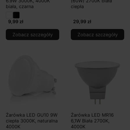
6.9W 3000K, 4000K
(60W) 2700K biała
biała, czarna
ciepła
9,99 zł
29,99 zł
Zobacz szczegóły
Zobacz szczegóły
Żarówka LED GU10 9W
Żarówka LED MR16
ciepła 3000K, naturalna
6,1W Biała 2700K,
4000K
4000K