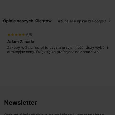
Opinie naszych Klientów
4.9 na 144 opinie w Google
keyboard_arrow_left
keyboard_arrow_right
Popr
Na
5/5
star
star
star
star
star
Adam Zasada
Zakupy w Salonled.pl to czysta przyjemność; duży wybór i
atrakcyjne ceny. Dziękuję za profesjonalne doradztwo!
Newsletter
Otrzymuj informację o nowościach i wyprzedażach