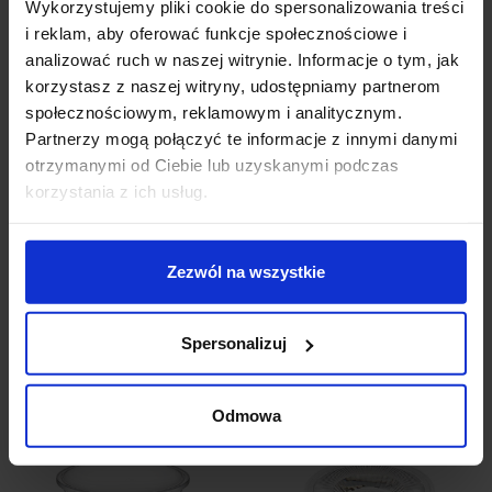
Wykorzystujemy pliki cookie do spersonalizowania treści
Promocja
Promocja
i reklam, aby oferować funkcje społecznościowe i
analizować ruch w naszej witrynie. Informacje o tym, jak
korzystasz z naszej witryny, udostępniamy partnerom
społecznościowym, reklamowym i analitycznym.
Partnerzy mogą połączyć te informacje z innymi danymi
otrzymanymi od Ciebie lub uzyskanymi podczas
korzystania z ich usług.
BPM MINI KATLI 3010
BPM MINI KATLI 4210
12V, 230V
LED 10W, 7W 3000K,
Zezwól na wszystkie
4000K
67,65 zł
60,89 zł
372,69 zł
335,42 zł
Spersonalizuj
Zobacz szczegóły
Zobacz szczegóły
Odmowa