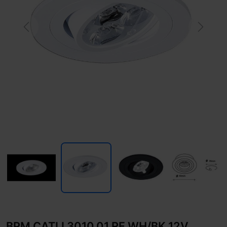
Previous
Next
BPM CATLI 3010.01.RF.WH/BK 12V,