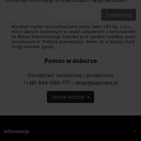
Twój adres e-mail
Wyrażam zgodę na przetwarzanie przez Salon LED Sp. z o.o.,
moich danych osobowych w celach związanych z korzystaniem
ze Sklepu internetowego salonled.pl w zgodzie i według zasad
określonych w
Polityce prywatności.
Wiem, że w każdej chwili
mogę odwołać zgodę.
Pomoc w doborze
Doradztwo techniczne i projektowe
(+48) 694-000-777
sklep@salonled.pl
horizontal_rule
Umów wizytę
→
Informacje
arrow_drop_down