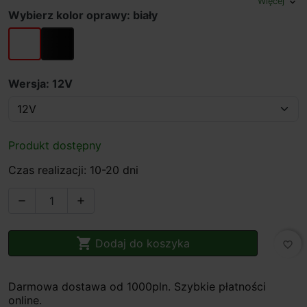
Więcej
expand_more
Wybierz kolor oprawy: biały
biały
czarny
Wersja: 12V
Produkt dostępny
Czas realizacji: 10-20 dni



Dodaj do koszyka
favorite_border
Darmowa dostawa od 1000pln. Szybkie płatności
online.