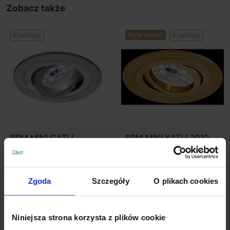
Zobacz także
Wyprzedaż!
Promocja
Promocja
BPM MINI CATLI
BPM MINI KATLI 2010
3010.01.RF.SA-SA LED
12V, 230V
szczotkowana 10W, 7W
354,24 zł
318,82 zł
63,96 zł
51,17 zł
Zgoda
Szczegóły
O plikach cookies
Zobacz szczegóły
Zobacz szczegóły
Niniejsza strona korzysta z plików cookie