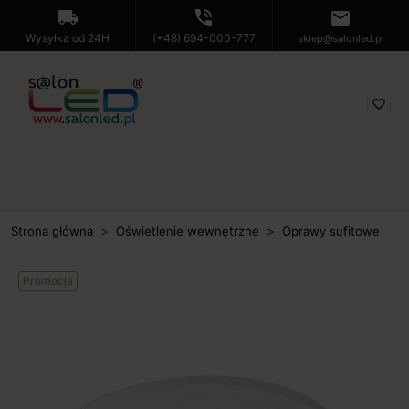
local_shipping
phone_in_talk
mail
Wysyłka od 24H
(+48) 694-000-777
sklep@salonled.pl
favorite_border
Strona główna
Oświetlenie wewnętrzne
Oprawy sufitowe
Promocja