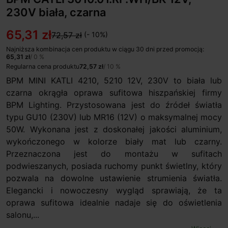
230V biała, czarna
65,31 zł
72,57 zł
(- 10%)
Najniższa kombinacja cen produktu w ciągu 30 dni przed promocją:
65,31 zł
/ 0 %
Regularna cena produktu
72,57 zł
/ 10 %
BPM MINI KATLI 4210, 5210 12V, 230V to biała lub
czarna okrągła oprawa sufitowa hiszpańskiej firmy
BPM Lighting. Przystosowana jest do źródeł światła
typu GU10 (230V) lub MR16 (12V) o maksymalnej mocy
50W. Wykonana jest z doskonałej jakości aluminium,
wykończonego w kolorze biały mat lub czarny.
Przeznaczona jest do montażu w sufitach
podwieszanych, posiada ruchomy punkt świetlny, który
pozwala na dowolne ustawienie strumienia światła.
Elegancki i nowoczesny wygląd sprawiają, że ta
oprawa sufitowa idealnie nadaje się do oświetlenia
salonu,...