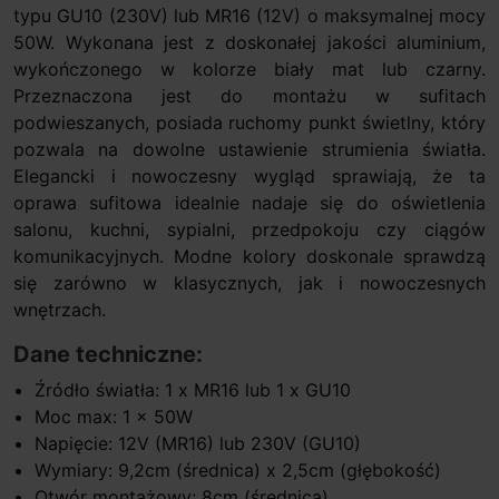
typu GU10 (230V) lub MR16 (12V) o maksymalnej mocy
50W. Wykonana jest z doskonałej jakości aluminium,
wykończonego w kolorze biały mat lub czarny.
Przeznaczona jest do montażu w sufitach
podwieszanych, posiada ruchomy punkt świetlny, który
pozwala na dowolne ustawienie strumienia światła.
Elegancki i nowoczesny wygląd sprawiają, że ta
oprawa sufitowa idealnie nadaje się do oświetlenia
salonu, kuchni, sypialni, przedpokoju czy ciągów
komunikacyjnych. Modne kolory doskonale sprawdzą
się zarówno w klasycznych, jak i nowoczesnych
wnętrzach.
Dane techniczne:
Źródło światła: 1 x MR16 lub 1 x GU10
Moc max: 1 x 50W
Napięcie: 12V (MR16) lub 230V (GU10)
Wymiary: 9,2cm (średnica) x 2,5cm (głębokość)
Otwór montażowy: 8cm (średnica)