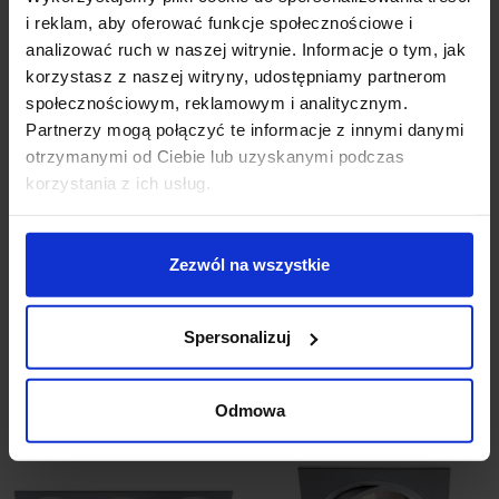
i reklam, aby oferować funkcje społecznościowe i
analizować ruch w naszej witrynie. Informacje o tym, jak
korzystasz z naszej witryny, udostępniamy partnerom
społecznościowym, reklamowym i analitycznym.
Partnerzy mogą połączyć te informacje z innymi danymi
otrzymanymi od Ciebie lub uzyskanymi podczas
korzystania z ich usług.
BPM CATLI
BPM CATLI
3010.02.RF.WH.LED
3011.02.RF.BK LED 16W
16W biała 3000K,
aluminium czarne
4000K
szczotkowane
Zezwól na wszystkie
667,89 zł
601,10 zł
667,89 zł
601,10 zł
Zobacz szczegóły
Zobacz szczegóły
Spersonalizuj
Odmowa
Promocja
Promocja