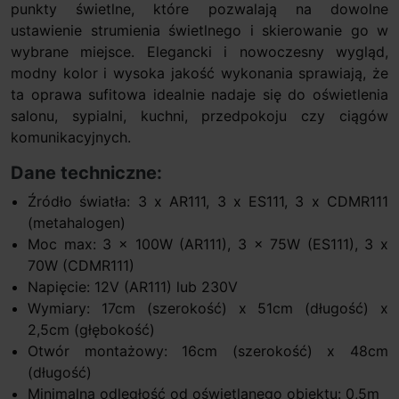
punkty świetlne, które pozwalają na dowolne
ustawienie strumienia świetlnego i skierowanie go w
wybrane miejsce. Elegancki i nowoczesny wygląd,
modny kolor i wysoka jakość wykonania sprawiają, że
ta oprawa sufitowa idealnie nadaje się do oświetlenia
salonu, sypialni, kuchni, przedpokoju czy ciągów
komunikacyjnych.
Dane techniczne:
Źródło światła: 3 x AR111, 3 x ES111, 3 x CDMR111
(metahalogen)
Moc max: 3 x 100W (AR111), 3 x 75W (ES111), 3 x
70W (CDMR111)
Napięcie: 12V (AR111) lub 230V
Wymiary: 17cm (szerokość) x 51cm (długość) x
2,5cm (głębokość)
Otwór montażowy: 16cm (szerokość) x 48cm
(długość)
Minimalna odległość od oświetlanego obiektu: 0,5m