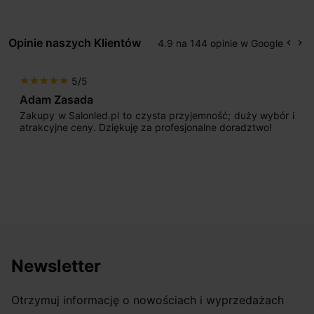
Opinie naszych Klientów
4.9 na 144 opinie w Google
keyboard_arrow_left
keyboard_arrow_right
Popr
Na
5/5
star
star
star
star
star
Max777
pl to czysta przyjemność; duży wybór i
Jestem bardzo zad
iękuję za profesjonalne doradztwo!
początku uderzyło 
sprzedającego. Pan 
odpowiednio pokiero
nasze wymarzone ośw
osiągnąć w przyzwoity
Newsletter
Otrzymuj informację o nowościach i wyprzedażach