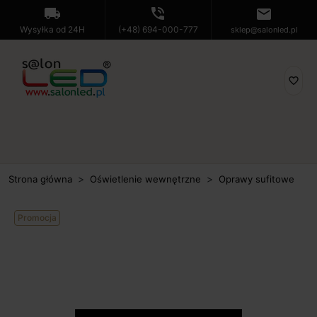
local_shipping
phone_in_talk
mail
Wysyłka od 24H
(+48) 694-000-777
sklep@salonled.pl
favorite_border
Strona główna
Oświetlenie wewnętrzne
Oprawy sufitowe
Promocja