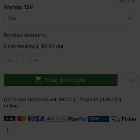
Więcej
expand_more
Wersja: 12V
Produkt dostępny
Czas realizacji: 10-20 dni



Dodaj do koszyka
favorite_border
Darmowa dostawa od 1000pln. Szybkie płatności
online.