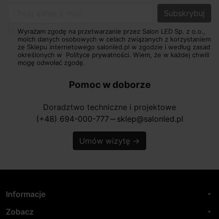
Twój adres e-mail
Wyrażam zgodę na przetwarzanie przez Salon LED Sp. z o.o.,
moich danych osobowych w celach związanych z korzystaniem
ze Sklepu internetowego salonled.pl w zgodzie i według zasad
określonych w
Polityce prywatności.
Wiem, że w każdej chwili
mogę odwołać zgodę.
Pomoc w doborze
Doradztwo techniczne i projektowe
(+48) 694-000-777
sklep@salonled.pl
horizontal_rule
Umów wizytę
→
Informacje
arrow_drop_down
Zobacz
arrow_drop_down