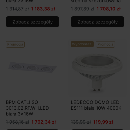
biała 2x16W
srebrna szczotkowana
1 314,87 zł
1 183,38 zł
1 897,89 zł
1 708,10 zł
Zobacz szczegóły
Zobacz szczegóły
Wyprzedaż!
Promocja
Promocja
BPM CATLI SQ
LEDECCO DOMO LED
3013.02.RF.WH.LED
ES111 biała 10W 4000K
biała 3x16W
1 958,16 zł
1 762,34 zł
139,99 zł
119,99 zł