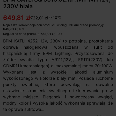
230V biała
649,81 zł
722,01 zł
(- 10%)
Najniższa kombinacja cen produktu w ciągu 30 dni przed promocją:
649,81 zł
/ 0 %
Regularna cena produktu
722,01 zł
/ 10 %
BPM KATLI 4252 12V, 230V to potrójna, prostokątna
oprawa halogenowa, wpuszczana w sufit od
hiszpańskiej firmy BPM Lighting. Przystosowana do
źródeł światła typu AR111(12V), ES111(230V) lub
CDMR111(metahalogen) o maksymalnej mocy 70-100W.
Wykonana jest z wysokiej jakości aluminium
wykończonego w kolorze biały mat. Posiada ruchome
punkty świetlne, które pozwalają na dowolne
ustawienie strumienia świetlnego i skierowanie go w
wybrane miejsce. Elegancki i nowoczesny wygląd,
modny kolor i wysoka jakość wykonania sprawiają, że
ta oprawa sufitowa...