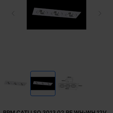
Previous
Next
BPM CATLI SQ 3013.02.RF.WH-WH 12V,