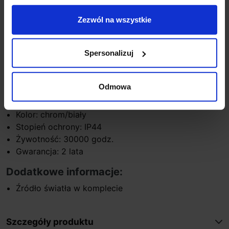
Źródło światła: LED
Ilość źródeł światła 1
Zezwól na wszystkie
Moc: 9W
Zasilanie: 230V
Barwa światła: 3000K biała ciepła
Spersonalizuj
Strumień świetlny: 700lm
Wysokość: 4 cm
Odmowa
Szerokość: 32,6 cm
Materiał: akryl/aluminium
Kolor: chrom/biały
Stopień ochrony: IP44
Żywotność: 30000 godz.
Gwarancja: 2 lata
Dodatkowe informacje:
Źródło światła w komplecie
Szczegóły produktu