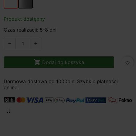
Produkt dostępny
Czas realizacji: 5-8 dni



Dodaj do koszyka
favorite_border
Darmowa dostawa od 1000pln. Szybkie płatności
online.