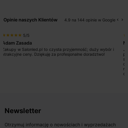
Opinie naszych Klientów
4.9 na 144 opinie w Google
keyboard_arrow_left
keyboard_arrow_right
Popr
Na
5/5
star
star
star
star
star
Max777
i
Jestem bardzo zadowolony. Przede wszystkim od
początku uderzyło mnie profesjonalne podejście
sprzedającego. Pan ma duże doświadczenie i potrafi
odpowiednio pokierować i doradzić dzięki czemu mamy
nasze wymarzone oświetlenie. Dodatkowo udało się to
osiągnąć w przyzwoitych pieniądzach.
Newsletter
Otrzymuj informację o nowościach i wyprzedażach