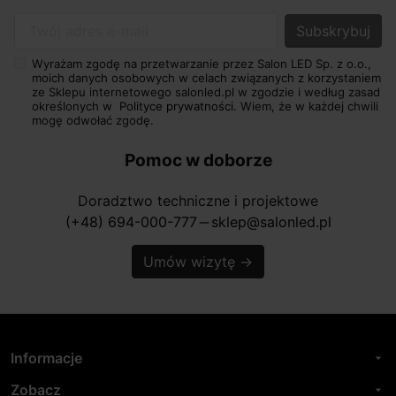
Twój adres e-mail
Wyrażam zgodę na przetwarzanie przez Salon LED Sp. z o.o.,
moich danych osobowych w celach związanych z korzystaniem
ze Sklepu internetowego salonled.pl w zgodzie i według zasad
określonych w
Polityce prywatności.
Wiem, że w każdej chwili
mogę odwołać zgodę.
Pomoc w doborze
Doradztwo techniczne i projektowe
(+48) 694-000-777
sklep@salonled.pl
horizontal_rule
Umów wizytę
→
Informacje
arrow_drop_down
Zobacz
arrow_drop_down