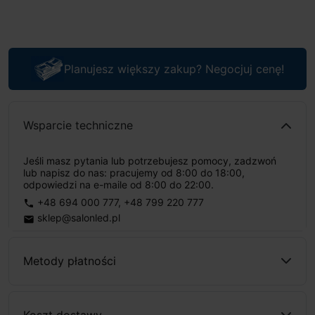
Planujesz większy zakup? Negocjuj cenę!
Wsparcie techniczne
Jeśli masz pytania lub potrzebujesz pomocy, zadzwoń
lub napisz do nas: pracujemy od 8:00 do 18:00,
odpowiedzi na e-maile od 8:00 do 22:00.
+48 694 000 777
,
+48 799 220 777
phone
sklep@salonled.pl
email
Metody płatności
Koszt dostawy