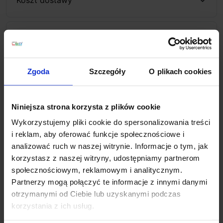
Zapytaj o produkt
Zgoda
Szczegóły
O plikach cookies
Opis
Niniejsza strona korzysta z plików cookie
Paulmann ARNEB 708.78, 708.79
to propozycja
Wykorzystujemy pliki cookie do spersonalizowania treści
oświetlenia łazienkowego o zwiększonym stopniu
i reklam, aby oferować funkcje społecznościowe i
szczelności IP44, idealna jako oświetlenie luster. Lampa
analizować ruch w naszej witrynie. Informacje o tym, jak
wykonana jest z aluminium w 2 kolorach do wyboru:
korzystasz z naszej witryny, udostępniamy partnerom
biały i chrom. Jako źródło światła zastosowano w niej
społecznościowym, reklamowym i analitycznym.
diody LED o mocy 9W i ciepłej barwie światła 3000K.
Partnerzy mogą połączyć te informacje z innymi danymi
Lampa gwarantuje jednolite światło w łazience.
otrzymanymi od Ciebie lub uzyskanymi podczas
korzystania z ich usług.
Dane techniczne: