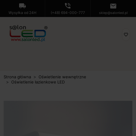
local_shipping
phone_in_talk
mail
Wysyłka od 24H
(+48) 694-000-777
sklep@salonled.pl
favorite_border
Strona główna
Oświetlenie wewnętrzne
Oświetlenie łazienkowe LED