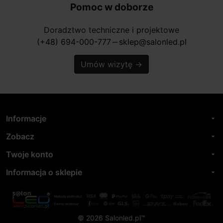
Pomoc w doborze
Doradztwo techniczne i projektowe
(+48) 694-000-777
sklep@salonled.pl
horizontal_rule
Umów wizytę
→
Informacje
arrow_drop_down
Zobacz
arrow_drop_down
Twoje konto
arrow_drop_down
Informacja o sklepie
arrow_drop_down
© 2026 Salonled.pl™