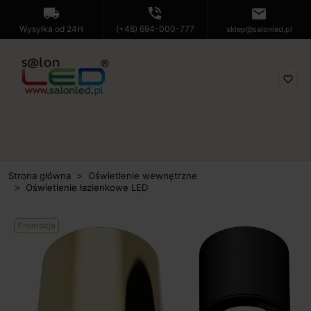
local_shipping
phone_in_talk
mail
Wysyłka od 24H
(+48) 694-000-777
sklep@salonled.pl
favorite_border
Strona główna
Oświetlenie wewnętrzne
Oświetlenie łazienkowe LED
Promocja