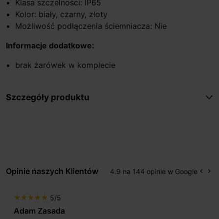
Klasa szczelności: IP65
Kolor: biały, czarny, złoty
Możliwość podłączenia ściemniacza: Nie
Informacje dodatkowe:
brak żarówek w komplecie
Szczegóły produktu
Opinie naszych Klientów
4.9 na 144 opinie w Google
keyboard_arrow_left
keyboard_arrow_right
Popr
Na
5/5
star
star
star
star
star
Adam Zasada