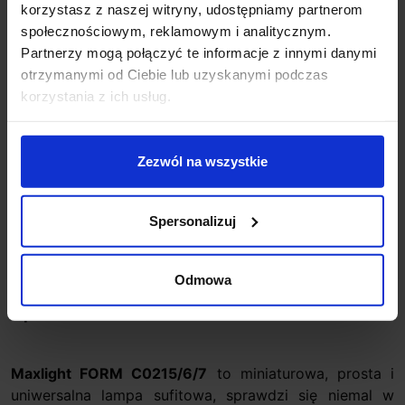
korzystasz z naszej witryny, udostępniamy partnerom
+48 694 000 777
,
+48 799 220 777
phone
społecznościowym, reklamowym i analitycznym.
sklep@salonled.pl
email
Partnerzy mogą połączyć te informacje z innymi danymi
otrzymanymi od Ciebie lub uzyskanymi podczas
Metody płatności
korzystania z ich usług.
Koszt dostawy
Zezwól na wszystkie
Spersonalizuj
Zapytaj o produkt
Odmowa
Opis
Maxlight FORM C0215/6/7
to miniaturowa, prosta i
uniwersalna lampa sufitowa, sprawdzi się niemal w