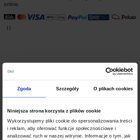
online.
Planujesz większy zakup? Negocjuj cenę!
Zgoda
Szczegóły
O plikach cookies
Wsparcie techniczne
Niniejsza strona korzysta z plików cookie
Wykorzystujemy pliki cookie do spersonalizowania treści
Jeśli masz pytania lub potrzebujesz pomocy, zadzwoń
i reklam, aby oferować funkcje społecznościowe i
lub napisz do nas: pracujemy od 8:00 do 18:00,
analizować ruch w naszej witrynie. Informacje o tym, jak
odpowiedzi na e-maile od 8:00 do 22:00.