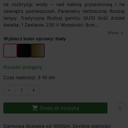
na rozbryzgi wody – nad kabiną prysznicową i na
zewnątrz pomieszczeń. Parametry techniczne: Rodzaj
lampy: Tradycyjna Rodzaj gwintu: GU10 Ilość źródeł
światła: 1 Zasilanie: 230 V Wysokość: 8cm...
Więcej
expand_more
Wybierz kolor oprawy: biały
biały
czarny
złoty
Produkt dostępny
Czas realizacji: 3-10 dni



Dodaj do koszyka
favorite_border
Darmowa dostawa od 1000pln. Szybkie płatności