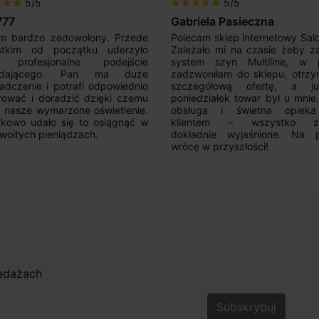
5/5
5/5
r
star
star
star
star
star
star
star
777
Gabriela Pasieczna
m bardzo zadowolony. Przede
Polecam sklep internetowy Sal
stkim od początku uderzyło
Zależało mi na czasie żeby z
 profesjonalne podejście
system szyn Multiline, w p
edającego. Pan ma duże
zadzwoniłam do sklepu, otrz
adczenie i potrafi odpowiednio
szczegółową ofertę, a 
rować i doradzić dzięki czemu
poniedziałek towar był u mnie
nasze wymarzone oświetlenie.
obsługa i świetna opiek
kowo udało się to osiągnąć w
klientem – wszystko zo
woitych pieniądzach.
dokładnie wyjaśnione. Na 
wrócę w przyszłości!
zedażach