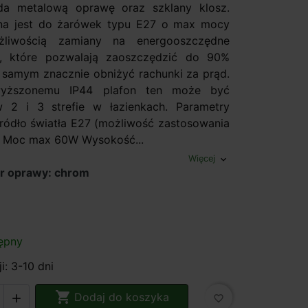
da metalową oprawę oraz szklany klosz.
na jest do żarówek typu E27 o max mocy
iwością zamiany na energooszczędne
, które pozwalają zaoszczędzić do 90%
m samym znacznie obniżyć rachunki za prąd.
wyższonemu IP44 plafon ten może być
 2 i 3 strefie w łazienkach. Parametry
Źródło światła E27 (możliwość zastosowania
) Moc max 60W Wysokość...
Więcej
expand_more
or oprawy: chrom
ępny
i: 3-10 dni

Dodaj do koszyka

favorite_border