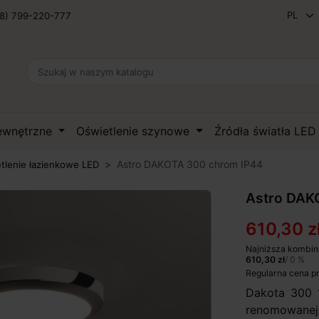
8) 799-220-777
zewnętrzne
Oświetlenie szynowe
Źródła światła LE
Astro DAKOTA 300 chrom IP44
tlenie łazienkowe LED
Astro DAK
610,30 z
Najniższa kombin
610,30 zł
/ 0 %
Regularna cena p
Dakota 300 
renomowanej 