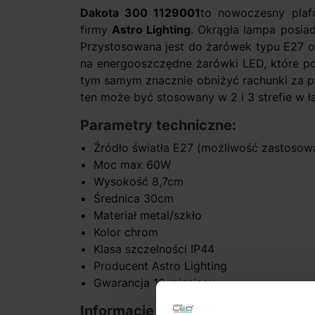
Dakota 300 1129001
to nowoczesny plafo
firmy
Astro Lighting
. Okrągła lampa posia
Przystosowana jest do żarówek typu E27 
na energooszczędne żarówki LED, które po
tym samym znacznie obniżyć rachunki za p
ten może być stosowany w 2 i 3 strefie w ł
Parametry techniczne:
Źródło światła E27 (możliwość zastosow
Moc max 60W
Wysokość 8,7cm
Średnica 30cm
Materiał metal/szkło
Kolor chrom
Klasa szczelności IP44
Producent Astro Lighting
Gwarancja 12 miesięcy
Informacje dodatkowe: