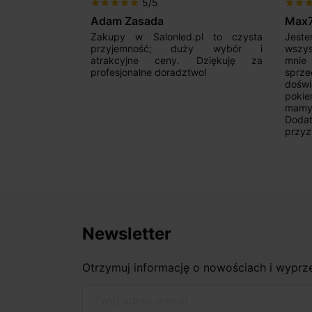
5/5
star
star
star
star
star
star
star
sta
Adam Zasada
Max
alny sklep,
Zakupy w Salonled.pl to czysta
Jeste
niam fachową
przyjemność; duży wybór i
wszy
 wyborze
atrakcyjne ceny. Dziękuję za
mnie
Zdecydowanie
profesjonalne doradztwo!
sprz
doświ
pokie
mamy 
Dodat
przyz
Newsletter
Otrzymuj informację o nowościach i wypr
Twój adres e-mail