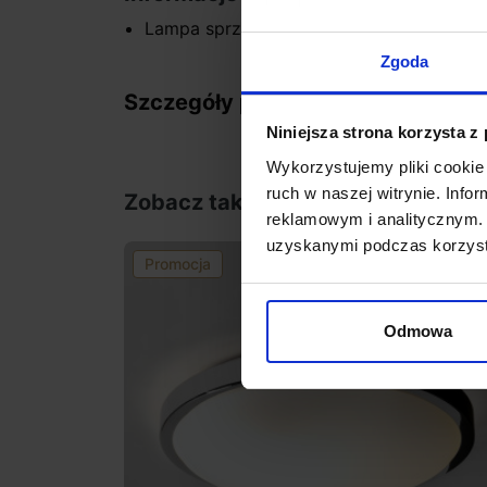
Lampa sprzedawana bez źródła światła 
Zgoda
Szczegóły produktu
Niniejsza strona korzysta z
Wykorzystujemy pliki cookie 
ruch w naszej witrynie. Inf
Zobacz także
reklamowym i analitycznym. 
uzyskanymi podczas korzysta
Promocja
favorite_border
Odmowa