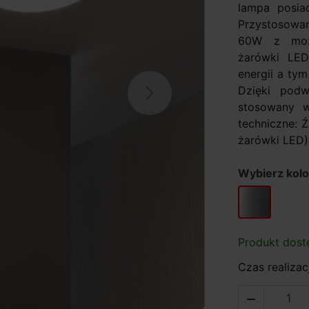
lampa posia
Przystosowa
60W z możl
żarówki LED
energii a ty
Dzięki pod
Next
stosowany w
techniczne: 
żarówki LED
Wybierz kol
chrom
Produkt dost
Czas realizacj
