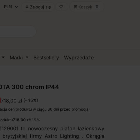
0
Zaloguj się
Koszyk

favorite_border
shopping_cart
D
Marki
Bestsellery
Wyprzedaże
OTA 300 chrom IP44
ł
718,00 zł
(- 15%)
acja cen produktu w ciągu 30 dni przed promocją:
roduktu
718,00 zł
/ 15 %
1129001 to nowoczesny plafon łazienkowy
brytyjskiej firmy Astro Lighting . Okrągła