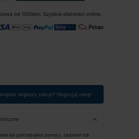
awa od 1000pln. Szybkie płatności online.
anujesz większy zakup? Negocjuj cenę!
chniczne
tania lub potrzebujesz pomocy, zadzwoń lub