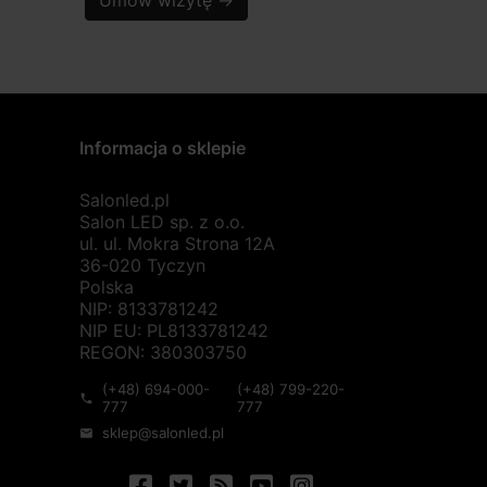
Umów wizytę
→
Informacja o sklepie
Salonled.pl
Salon LED sp. z o.o.
ul. ul. Mokra Strona 12A
36-020 Tyczyn
Polska
NIP: 8133781242
NIP EU: PL8133781242
REGON: 380303750
(+48) 694-000-
(+48) 799-220-
phone
777
777
sklep@salonled.pl
mail