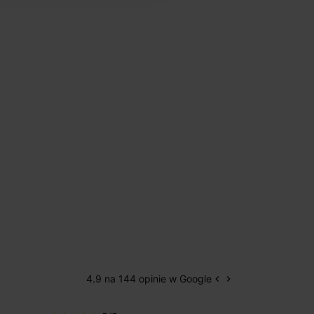
4.9 na 144 opinie w Google
keyboard_arrow_left
keyboard_arrow_right
Poprzedni
Następny