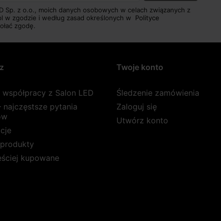
D Sp. z o.o., moich danych osobowych w celach związanych z
pl w zgodzie i według zasad określonych w
Polityce
ołać zgodę.
z
Twoje konto
a współpracy z Salon LED
Śledzenie zamówienia
 najczęstsze pytania
Zaloguj się
ów
Utwórz konto
cje
produkty
ęściej kupowane