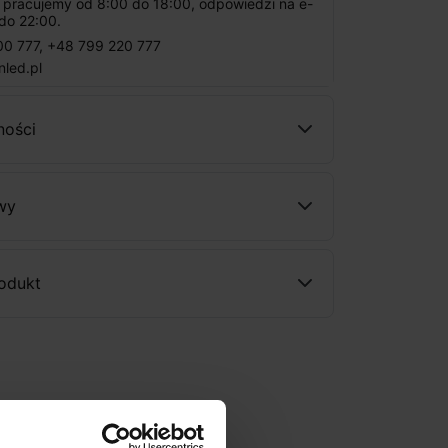
: pracujemy od 8:00 do 18:00, odpowiedzi na e-
do 22:00.
00 777
,
+48 799 220 777
nled.pl
ności
wy
rodukt