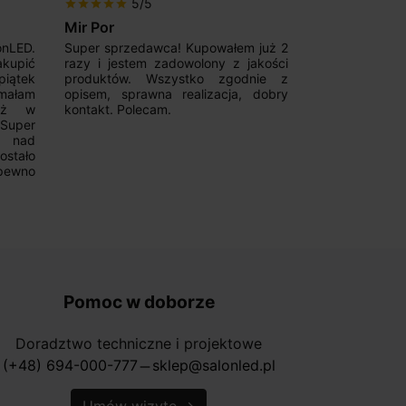
5/5
5/5
star
star
star
star
star
star
star
star
star
star
Mir Por
Patryk123
onLED.
Super sprzedawca! Kupowałem już 2
Szybka real
akupić
razy i jestem zadowolony z jakości
konkurencyjn
iątek
produktów. Wszystko zgodnie z
pomoc w 
ymałam
opisem, sprawna realizacja, dobry
magnetycznyc
już w
kontakt. Polecam.
wyboru. Z p
.Super
ponownie.
a nad
stało
pewno
Pomoc w doborze
Doradztwo techniczne i projektowe
(+48) 694-000-777
sklep@salonled.pl
horizontal_rule