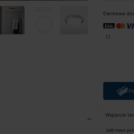
Darmowa dost
Pl
Wsparcie te
Jeśli masz py