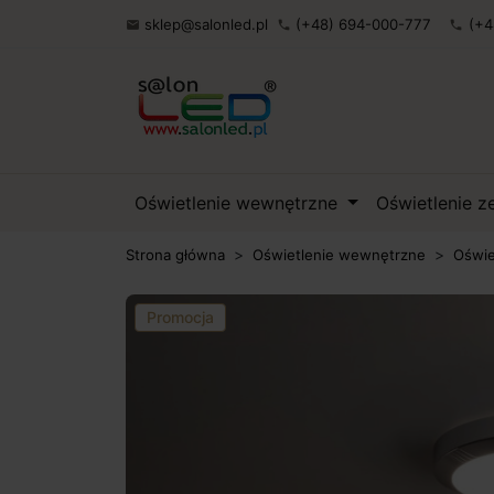
sklep@salonled.pl
(+48) 694-000-777
(+4

phone
phone
Oświetlenie wewnętrzne
Oświetlenie 
Strona główna
Oświetlenie wewnętrzne
Oświe
Promocja