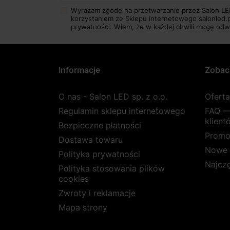
Wyrażam zgodę na przetwarzanie przez Salon LE
korzystaniem ze Sklepu internetowego salonled.
prywatności.
Wiem, że w każdej chwili mogę odw
Informacje
Zobac
O nas - Salon LED sp. z o.o.
Ofert
Regulamin sklepu internetowego
FAQ —
klient
Bezpieczne płatności
Promo
Dostawa towaru
Nowe 
Polityka prywatności
Najcz
Polityka stosowania plików
cookies
Zwroty i reklamacje
Mapa strony