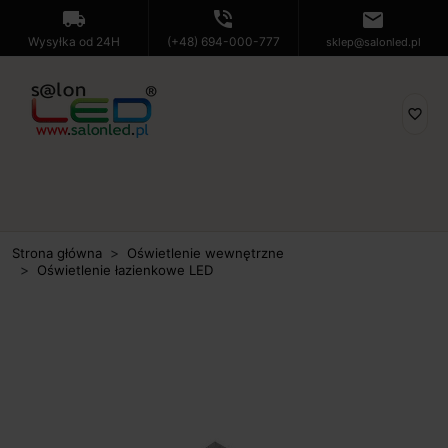
local_shipping
phone_in_talk
mail
Wysyłka od 24H
(+48) 694-000-777
sklep@salonled.pl
favorite_border
Strona główna
Oświetlenie wewnętrzne
Oświetlenie łazienkowe LED