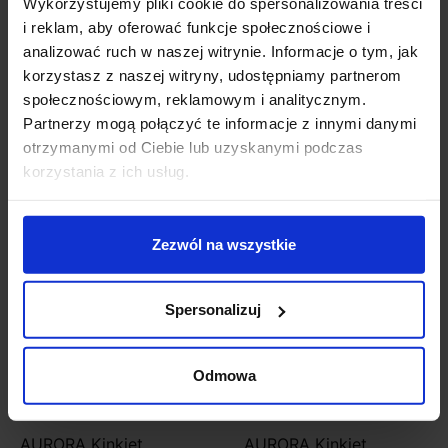
Wykorzystujemy pliki cookie do spersonalizowania treści
i reklam, aby oferować funkcje społecznościowe i
analizować ruch w naszej witrynie. Informacje o tym, jak
AURORA Kinkiet
AURORA Kinkiet
łazienkowy Satina Gold
łazienkowy Satina Gold
korzystasz z naszej witryny, udostępniamy partnerom
1317
1361 LED
społecznościowym, reklamowym i analitycznym.
1 050,00 zł
1 750,00 zł
Partnerzy mogą połączyć te informacje z innymi danymi
otrzymanymi od Ciebie lub uzyskanymi podczas
Zobacz szczegóły
Zobacz szczegóły
korzystania z ich usług.
Zezwól na wszystkie
Spersonalizuj
Odmowa
AURORA Kinkiet
AURORA Kinkiet