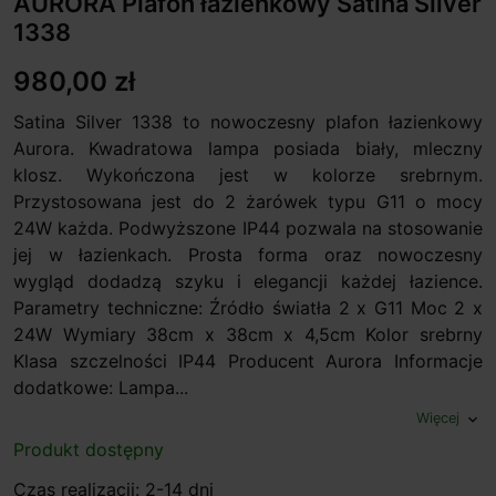
AURORA Plafon łazienkowy Satina Silver
1338
980,00 zł
Satina Silver 1338 to nowoczesny plafon łazienkowy
Aurora. Kwadratowa lampa posiada biały, mleczny
klosz. Wykończona jest w kolorze srebrnym.
Przystosowana jest do 2 żarówek typu G11 o mocy
24W każda. Podwyższone IP44 pozwala na stosowanie
jej w łazienkach. Prosta forma oraz nowoczesny
wygląd dodadzą szyku i elegancji każdej łazience.
Parametry techniczne: Źródło światła 2 x G11 Moc 2 x
24W Wymiary 38cm x 38cm x 4,5cm Kolor srebrny
Klasa szczelności IP44 Producent Aurora Informacje
dodatkowe: Lampa...
Więcej
expand_more
Produkt dostępny
Czas realizacji: 2-14 dni