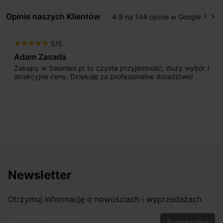
Opinie naszych Klientów
4.9 na 144 opinie w Google
keyboard_arrow_left
keyboard_arrow_right
Popr
Na
5/5
star
star
star
star
star
Adam Zasada
Zakupy w Salonled.pl to czysta przyjemność; duży wybór i
atrakcyjne ceny. Dziękuję za profesjonalne doradztwo!
Newsletter
Otrzymuj informację o nowościach i wyprzedażach