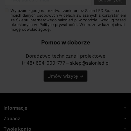
Twój adres e-mail
Wyrażam zgodę na przetwarzanie przez Salon LED Sp. z o.o.,
moich danych osobowych w celach związanych z korzystaniem
ze Sklepu internetowego salonled.pl w zgodzie i według zasad
określonych w
Polityce prywatności.
Wiem, że w każdej chwili
mogę odwołać zgodę.
Pomoc w doborze
Doradztwo techniczne i projektowe
(+48) 694-000-777
sklep@salonled.pl
horizontal_rule
Umów wizytę
→
Informacje
arrow_drop_down
Zobacz
arrow_drop_down
Twoje konto
arrow_drop_down