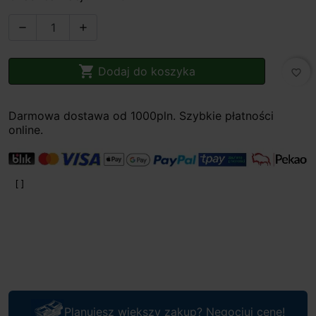



Dodaj do koszyka
favorite_border
Darmowa dostawa od 1000pln. Szybkie płatności
online.
Planujesz większy zakup? Negocjuj cenę!