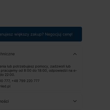
anujesz większy zakup? Negocjuj cenę!
chniczne
tania lub potrzebujesz pomocy, zadzwoń lub
: pracujemy od 8:00 do 18:00, odpowiedzi na e-
do 22:00.
00 777
,
+48 799 220 777
nled.pl
ności