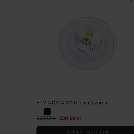
favorite_border
BPM NOKTA 3120 biała, czarna
367,77 zł
330,99 zł
Zobacz szczegóły