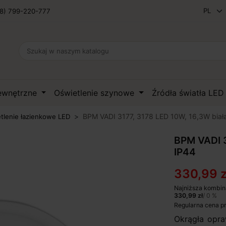
8) 799-220-777
zewnętrzne
Oświetlenie szynowe
Źródła światła LE
BPM VADI 3177, 3178 LED 10W, 16,3W biał
tlenie łazienkowe LED
BPM VADI 3
IP44
330,99 z
Najniższa kombin
330,99 zł
/ 0 %
Regularna cena p
Okrągła opr