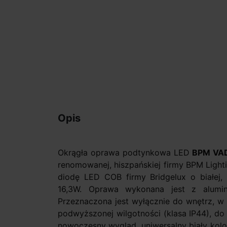
Opis
Okrągła oprawa podtynkowa LED
BPM VAD
renomowanej, hiszpańskiej firmy BPM Light
diodę LED COB firmy Bridgelux o białej, 
16,3W. Oprawa wykonana jest z alumi
Przeznaczona jest wyłącznie do wnętrz, w 
podwyższonej wilgotności (klasa IP44), do
nowoczesny wygląd, uniwersalny biały kolo