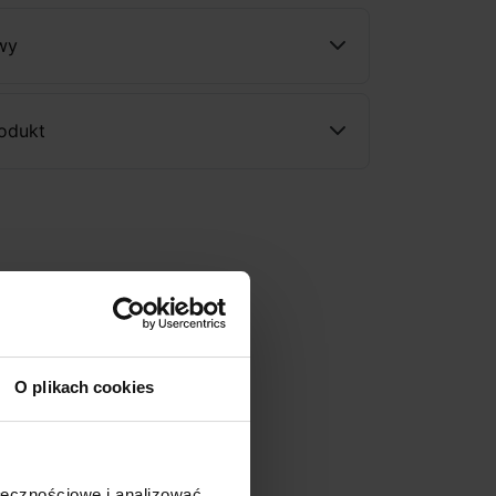
wy
rodukt
O plikach cookies
ołecznościowe i analizować