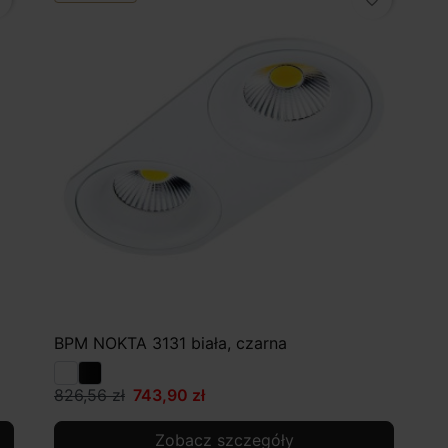
favorite_border
BPM NOKTA 3131 biała, czarna
826,56 zł
743,90 zł
Zobacz szczegóły