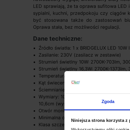
LED sprawiają, że ta oprawa sufitowa LED id
sypialni, kuchni, przedpokoju czy ciągó
być stosowana także do zastosowań biu
Oprawa stała, bez możliwości regulacji.
Dane techniczne:
Źródło światła: 1 x BRIDGELUX LED 10W 
Zasilanie: 230V (zasilacz w zestawie)
Strumień świetlny 10W: 2700K-703lm, 3
Strumień świetlny 16,3W: 2700K-1373lm,
Temperatura barwy światła: 2700K, 3000K 
Kąt świecenia 40º/60º
Ściemnianie 1-10V, DALI, SwitchDIM
Wymiary: 10W- 8,2cm (średnica) x 7,3cm
Zgoda
10,6cm (wysokość)
Otwór montażowy: 7,5 cm lub 11,4
Minimalna odległość od oświetlanego obi
Niniejsza strona korzysta z
Klasa szczelności: IP44
Wykorzystujemy pliki cookie 