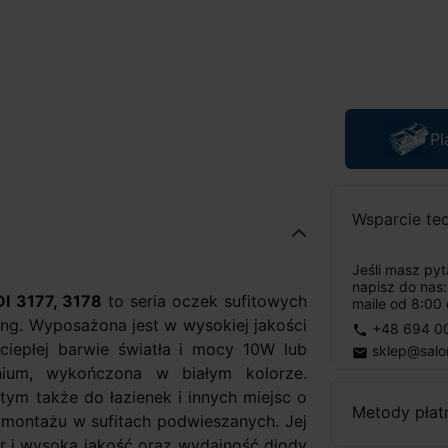
Pl
Wsparcie te
Jeśli masz py
napisz do nas
I 3177, 3178
to seria oczek sufitowych
maile od 8:00 
ing. Wyposażona jest w wysokiej jakości
+48 694 0
phone
ciepłej barwie światła i mocy 10W lub
sklep@salo
email
nium, wykończona w białym kolorze.
tym także do łazienek i innych miejsc o
Metody płat
 montażu w sufitach podwieszanych. Jej
r i wysoka jakość oraz wydajność diody