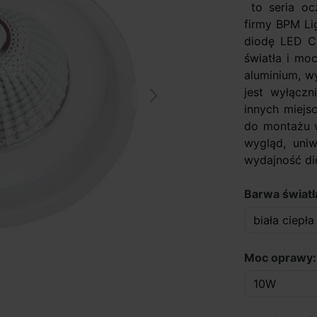
to seria ocz
firmy BPM Li
diodę LED CO
światła i mo
aluminium, w
jest wyłączn
Next
innych miejs
do montażu w
wygląd, uniw
wydajność di
Barwa światła
Moc oprawy