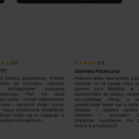
5/5
5/5
r
star
star
star
star
star
star
star
777
Gabriela Pasieczna
m bardzo zadowolony. Przede
Polecam sklep internetowy Sal
stkim od początku uderzyło
Zależało mi na czasie żeby z
 profesjonalne podejście
system szyn Multiline, w p
edającego. Pan ma duże
zadzwoniłam do sklepu, otrz
adczenie i potrafi odpowiednio
szczegółową ofertę, a 
rować i doradzić dzięki czemu
poniedziałek towar był u mnie
nasze wymarzone oświetlenie.
obsługa i świetna opiek
kowo udało się to osiągnąć w
klientem – wszystko zo
woitych pieniądzach.
dokładnie wyjaśnione. Na 
wrócę w przyszłości!