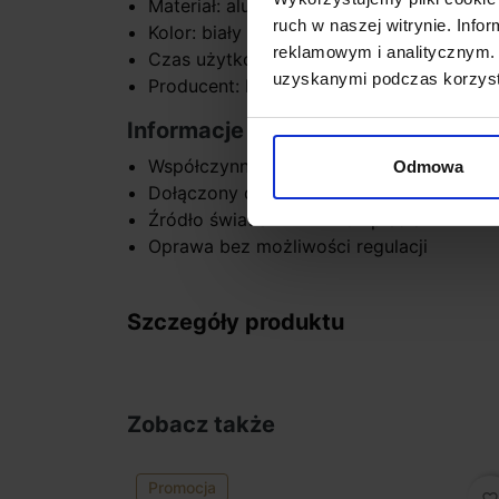
Materiał: aluminium
ruch w naszej witrynie. Inf
Kolor: biały
reklamowym i analitycznym. 
Czas użytkowania: do 50 000 h
uzyskanymi podczas korzysta
Producent: BPM Lighting
Informacje dodatkowe:
Współczynnik oddawania barw CRI > 90
Odmowa
Dołączony do zestawu zasilacz zewnętr
Źródło światła LED w komplecie
Oprawa bez możliwości regulacji
Szczegóły produktu
Zobacz także
Promocja