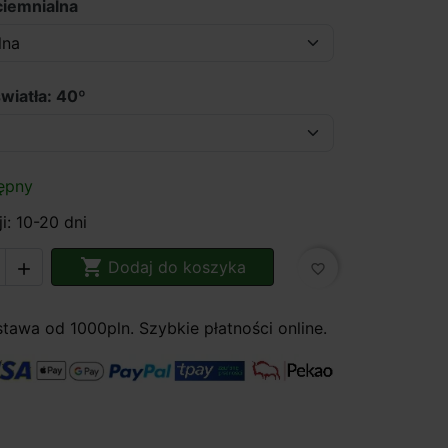
ciemnialna
wiatła: 40º
ępny
i: 10-20 dni

Dodaj do koszyka

favorite_border
awa od 1000pln. Szybkie płatności online.