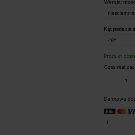
Wersja: nieś
Kąt padania ś
Produkt dost
Czas realizacj

Darmowa dost