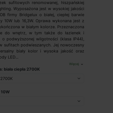
ek sufitowych renomowanej, hiszpańskiej
ghting. Wyposażona jest w wysokiej jakości
B firmy Bridgelux o białej, ciepłej barwie
cy 10W lub 16,3W. Oprawa wykonana jest z
ykończona w białym kolorze. Przeznaczona
ie do wnętrz, w tym także do łazienek i
c o podwyższonej wilgotności (klasa IP44),
 sufitach podwieszanych. Jej nowoczesny
ersalny biały kolor i wysoka jakość oraz
ody LED...
Więcej
expand_more
: biała ciepła 2700K
: 10W