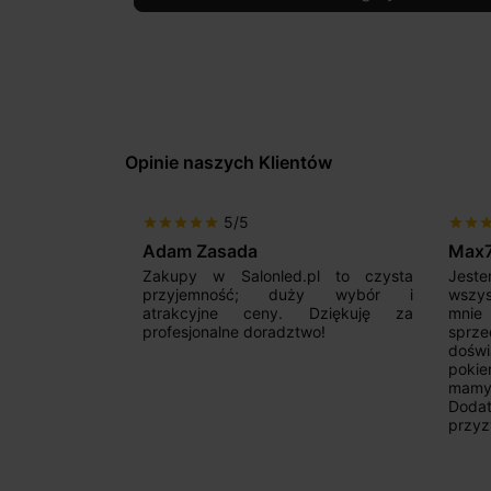
Opinie naszych Klientów
5/5
star
star
star
star
star
star
star
sta
Adam Zasada
Max
alny sklep,
Zakupy w Salonled.pl to czysta
Jeste
niam fachową
przyjemność; duży wybór i
wszy
 wyborze
atrakcyjne ceny. Dziękuję za
mnie
Zdecydowanie
profesjonalne doradztwo!
sprz
doświ
pokie
mamy 
Dodat
przyz