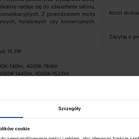
ealnie nadaje się do oświetlenia salonu,
Koszt dosta
w komunikacyjnych. Z powodzeniem może
roych, hotelowych czy komercyjnych.
Zapytaj o p
lub 16,3W
000K-740lm, 4000K-784lm
 3000K-1445lm, 4000K-1522lm
(biała ciepła), 4000K (biała)
 (wysokość), 16,3W- 12,4cm (średnica) x
Szczegóły
ektu: 0,5m
 plików cookie
do spersonalizowania treści i reklam, aby oferować funkcje sp