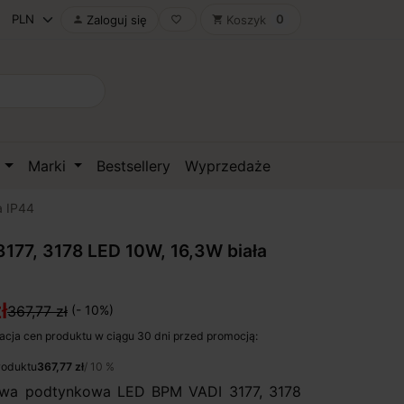
0
Zaloguj się
Koszyk

favorite_border
shopping_cart
D
Marki
Bestsellery
Wyprzedaże
a IP44
177, 3178 LED 10W, 16,3W biała
ł
367,77 zł
(- 10%)
acja cen produktu w ciągu 30 dni przed promocją:
roduktu
367,77 zł
/ 10 %
awa podtynkowa LED BPM VADI 3177, 3178