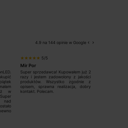
4.9 na 144 opinie w Google
keyboard_arrow_left
keyboard_arrow_right
Poprzedni
Następny
5/5
5/5
star
star
star
star
star
star
star
star
star
star
Mir Por
Patryk123
onLED.
Super sprzedawca! Kupowałem już 2
Szybka real
akupić
razy i jestem zadowolony z jakości
konkurencyjn
iątek
produktów. Wszystko zgodnie z
pomoc w 
ymałam
opisem, sprawna realizacja, dobry
magnetycznyc
już w
kontakt. Polecam.
wyboru. Z p
.Super
ponownie.
a nad
stało
pewno