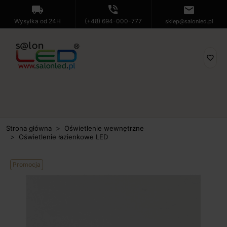
local_shipping
phone_in_talk
mail
Wysyłka od 24H
(+48) 694-000-777
sklep@salonled.pl
favorite_border
Strona główna
Oświetlenie wewnętrzne
Oświetlenie łazienkowe LED
Promocja