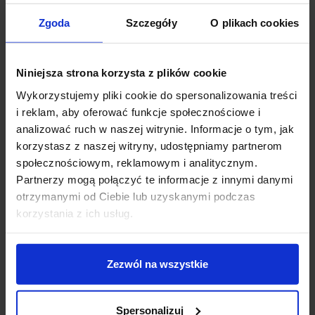
Zgoda
Szczegóły
O plikach cookies
Zapytaj o produkt
Niniejsza strona korzysta z plików cookie
Opis
Wykorzystujemy pliki cookie do spersonalizowania treści
i reklam, aby oferować funkcje społecznościowe i
analizować ruch w naszej witrynie. Informacje o tym, jak
Astro Terra 28 Round
1201005
to niewielkich
korzystasz z naszej witryny, udostępniamy partnerom
rozmiarów oprawa LED, przeznaczona zarówno do
społecznościowym, reklamowym i analitycznym.
wpuszczenia w grunt jak i montażu ściennego.
Partnerzy mogą połączyć te informacje z innymi danymi
Wykonana i wykończona w stali nierdzewnej, posiada
otrzymanymi od Ciebie lub uzyskanymi podczas
klasę szczelności IP65 co pozwala na jej użytkowanie
korzystania z ich usług.
w łazienkach jak i na zewnątrz. Jako źródło światła
zastosowano w niej diodę LED o mocy 1W, wymaga
zastosowania zasilacza 350mA, który należy dokupić
Zezwól na wszystkie
oddzielnie. Ta zewnętrzna lampka ledowa idealnie
nadaje się do oświetlenia łazienkowego, a także jako
delikatne podświetlenie w murkach zewnętrznych,
Spersonalizuj