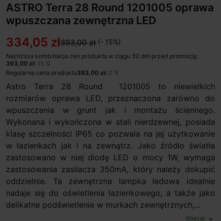
ASTRO Terra 28 Round 1201005 oprawa
wpuszczana zewnętrzna LED
334,05 zł
393,00 zł
(- 15%)
Najniższa kombinacja cen produktu w ciągu 30 dni przed promocją:
393,00 zł
/ 15 %
Regularna cena produktu
393,00 zł
/ 0 %
Astro Terra 28 Round 1201005 to niewielkich
rozmiarów oprawa LED, przeznaczona zarówno do
wpuszczenia w grunt jak i montażu ściennego.
Wykonana i wykończona w stali nierdzewnej, posiada
klasę szczelności IP65 co pozwala na jej użytkowanie
w łazienkach jak i na zewnątrz. Jako źródło światła
zastosowano w niej diodę LED o mocy 1W, wymaga
zastosowania zasilacza 350mA, który należy dokupić
oddzielnie. Ta zewnętrzna lampka ledowa idealnie
nadaje się do oświetlenia łazienkowego, a także jako
delikatne podświetlenie w murkach zewnętrznych,...
Więcej
expand_more