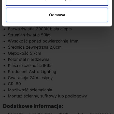
schodach, podjazdach itp.
Dane techniczne:
Odmowa
Źródło światła 1x1W LED
Barwa światła 3000K biała ciepła
Strumień światła 53lm
Wysokość ponad powierzchnię 1mm
Średnica zewnętrzna 2,8cm
Głębokość 5,7cm
Kolor stal nierdzewna
Klasa szczelności IP65
Producent Astro Lighting
Gwarancja 24 miesięcy
CRI 80
Możliwość ściemniania
Montaż ścienny, sufitowy lub podłogowy
Dodatkowe informacje: