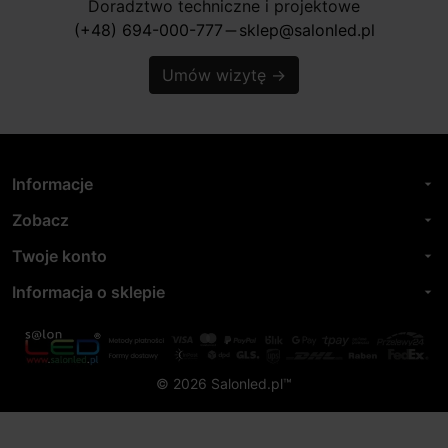
Doradztwo techniczne i projektowe
(+48) 694-000-777
sklep@salonled.pl
horizontal_rule
Umów wizytę
→
Informacje
arrow_drop_down
Zobacz
arrow_drop_down
Twoje konto
arrow_drop_down
Informacja o sklepie
arrow_drop_down
© 2026 Salonled.pl™