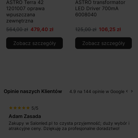
ASTRO Terra 42
ASTRO transformator
1201007 oprawa
LED Driver 700mA
wpuszczana
6008040
zewnętrzna
564,00 zł
479,40 zł
125,00 zł
106,25 zł
Zobacz szczegóły
Zobacz szczegóły
Opinie naszych Klientów
4.9 na 144 opinie w Google
keyboard_arrow_left
keyboard_arrow_right
Popr
Na
5/5
star
star
star
star
star
Adam Zasada
Zakupy w Salonled.pl to czysta przyjemność; duży wybór i
atrakcyjne ceny. Dziękuję za profesjonalne doradztwo!