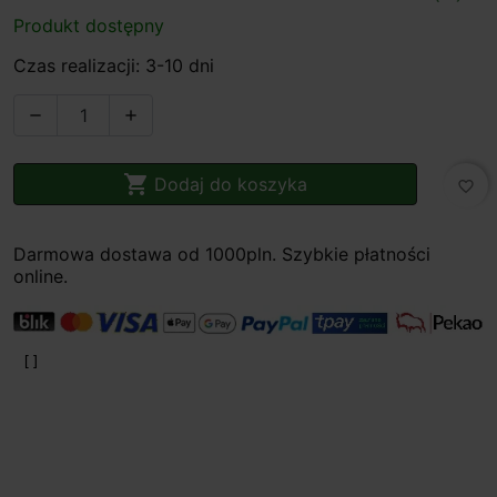
Produkt dostępny
Czas realizacji: 3-10 dni



Dodaj do koszyka
favorite_border
Darmowa dostawa od 1000pln. Szybkie płatności
online.