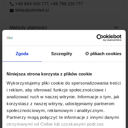
+48 694 000 777
,
+48 799 220 777
phone
sklep@salonled.pl
email
Metody płatności
Koszt dostawy
Zgoda
Szczegóły
O plikach cookies
Zapytaj o produkt
Niniejsza strona korzysta z plików cookie
Wykorzystujemy pliki cookie do spersonalizowania treści
i reklam, aby oferować funkcje społecznościowe i
analizować ruch w naszej witrynie. Informacje o tym, jak
Opis
korzystasz z naszej witryny, udostępniamy partnerom
społecznościowym, reklamowym i analitycznym.
Partnerzy mogą połączyć te informacje z innymi danymi
Nowość! Nowoczesna oprawa sufitowa
SLV DL 126
otrzymanymi od Ciebie lub uzyskanymi podczas
LED biała, chrom 112221, 112222