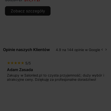
Zobacz szczegóły
Opinie naszych Klientów
4.9 na 144 opinie w Google
keyboard_arrow_left
keyboard_arrow_right
Popr
Na
5/5
star
star
star
star
star
Adam Zasada
Zakupy w Salonled.pl to czysta przyjemność; duży wybór i
atrakcyjne ceny. Dziękuję za profesjonalne doradztwo!