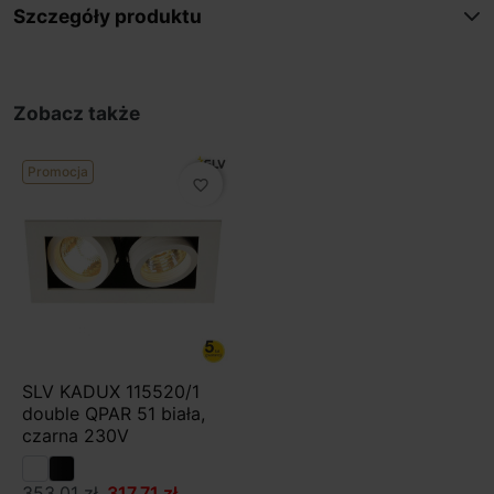
Szczegóły produktu
Zobacz także
Promocja
favorite_border
SLV KADUX 115520/1
double QPAR 51 biała,
czarna 230V
353,01 zł
317,71 zł