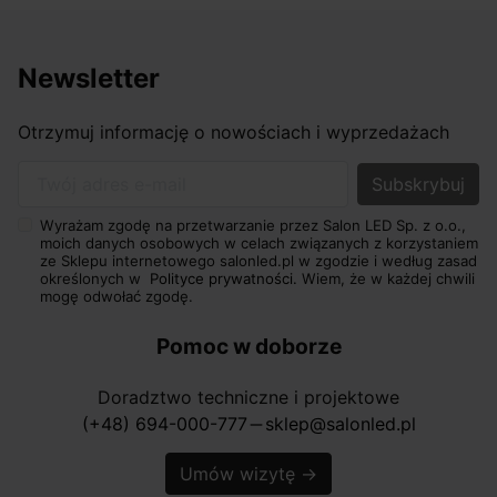
Newsletter
Otrzymuj informację o nowościach i wyprzedażach
Twój adres e-mail
Wyrażam zgodę na przetwarzanie przez Salon LED Sp. z o.o.,
moich danych osobowych w celach związanych z korzystaniem
ze Sklepu internetowego salonled.pl w zgodzie i według zasad
określonych w
Polityce prywatności.
Wiem, że w każdej chwili
mogę odwołać zgodę.
Pomoc w doborze
Doradztwo techniczne i projektowe
(+48) 694-000-777
sklep@salonled.pl
horizontal_rule
Umów wizytę
→