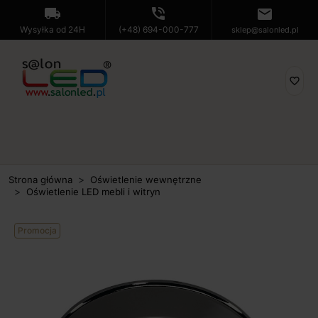
local_shipping
phone_in_talk
mail
Wysyłka od 24H
(+48) 694-000-777
sklep@salonled.pl
favorite_border
Strona główna
Oświetlenie wewnętrzne
Oświetlenie LED mebli i witryn
Promocja