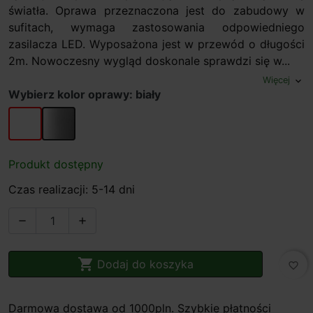
światła. Oprawa przeznaczona jest do zabudowy w
sufitach, wymaga zastosowania odpowiedniego
zasilacza LED. Wyposażona jest w przewód o długości
2m. Nowoczesny wygląd doskonale sprawdzi się w...
Więcej
expand_more
Wybierz kolor oprawy: biały
biały
chrom
Produkt dostępny
Czas realizacji: 5-14 dni



Dodaj do koszyka
favorite_border
Darmowa dostawa od 1000pln. Szybkie płatności