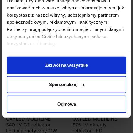
i reklam, aby oferować funkcje społecznościowe i
LED na magnes do szyn
magnetyczny 3W
48V
analizować ruch w naszej witrynie. Informacje o tym, jak
korzystasz z naszej witryny, udostępniamy partnerom
społecznościowym, reklamowym i analitycznym.
418,20 zł
61,50 zł
Partnerzy mogą połączyć te informacje z innymi danymi
Zobacz szczegóły
Zobacz szczegóły
otrzymanymi od Ciebie lub uzyskanymi podczas
korzystania z ich usług.
Zezwól na wszystkie
Spersonalizuj
Odmowa
OXYLED MULTILINE
OXYLED MULTILINE
S40 LV G2 reflektor
S75 LV okrągły
LED magnetyczny 11W
reflektor LED