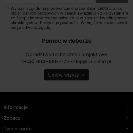
Wyrażam zgodę na przetwarzanie przez Salon LED Sp. z o.o.,
moich danych osobowych w celach związanych z korzystaniem
ze Sklepu internetowego salonled.pl w zgodzie i według zasad
określonych w
Polityce prywatności.
Wiem, że w każdej chwili
mogę odwołać zgodę.
Pomoc w doborze
Doradztwo techniczne i projektowe
(+48) 694-000-777
sklep@salonled.pl
horizontal_rule
Umów wizytę
→
Informacje
arrow_drop_down
Zobacz
arrow_drop_down
Twoje konto
arrow_drop_down