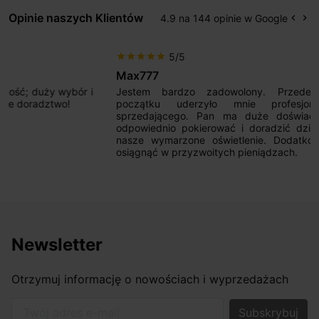
Opinie naszych Klientów
4.9 na 144 opinie w Google
keyboard_arrow_left
keyboard_arrow_right
Popr
Na
5/5
star
star
star
star
star
Max777
Jestem bardzo zadowolony. Przede wszystkim od
początku uderzyło mnie profesjonalne podejście
sprzedającego. Pan ma duże doświadczenie i potrafi
odpowiednio pokierować i doradzić dzięki czemu mamy
nasze wymarzone oświetlenie. Dodatkowo udało się to
osiągnąć w przyzwoitych pieniądzach.
Newsletter
Otrzymuj informację o nowościach i wyprzedażach
Twój adres e-mail