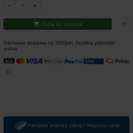



Dodaj do koszyka
favorite_border
Darmowa dostawa od 1000pln. Szybkie płatności
online.
Planujesz większy zakup? Negocjuj cenę!