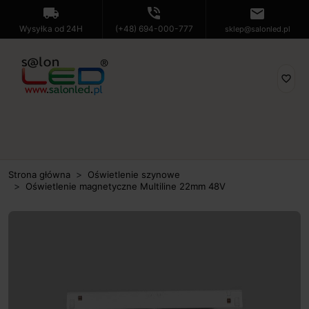
local_shipping
phone_in_talk
mail
Wysyłka od 24H
(+48) 694-000-777
sklep@salonled.pl
favorite_border
Strona główna
Oświetlenie szynowe
Oświetlenie magnetyczne Multiline 22mm 48V