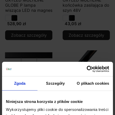
GLOBE P lampa
końcówka zasilająca do
wisząca LED na magnes
szyn 48V
528,90 zł
43,05 zł
Zobacz szczegóły
Zobacz szczegóły
Zgoda
Szczegóły
O plikach cookies
Niniejsza strona korzysta z plików cookie
OXYLED MULTILINE
OXYLED MULTILINE
Wykorzystujemy pliki cookie do spersonalizowania treści
ORB P lampa wisząca
POINT LV punkt LED