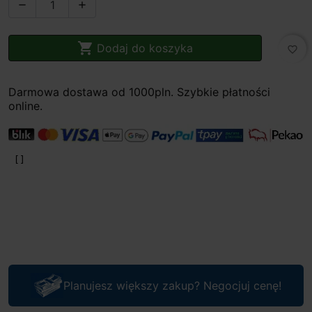



Dodaj do koszyka
favorite_border
Darmowa dostawa od 1000pln. Szybkie płatności
online.
Planujesz większy zakup? Negocjuj cenę!