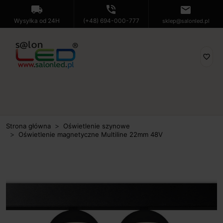
local_shipping
phone_in_talk
mail
Wysyłka od 24H
(+48) 694-000-777
sklep@salonled.pl
favorite_border
Strona główna
Oświetlenie szynowe
Oświetlenie magnetyczne Multiline 22mm 48V