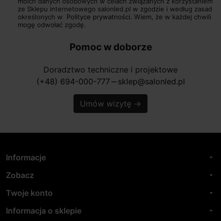
moich danych osobowych w celach związanych z korzystaniem
ze Sklepu internetowego salonled.pl w zgodzie i według zasad
określonych w
Polityce prywatności.
Wiem, że w każdej chwili
mogę odwołać zgodę.
Pomoc w doborze
Doradztwo techniczne i projektowe
(+48) 694-000-777
sklep@salonled.pl
horizontal_rule
Umów wizytę
→
Informacje
arrow_drop_down
Zobacz
arrow_drop_down
Twoje konto
arrow_drop_down
Informacja o sklepie
arrow_drop_down