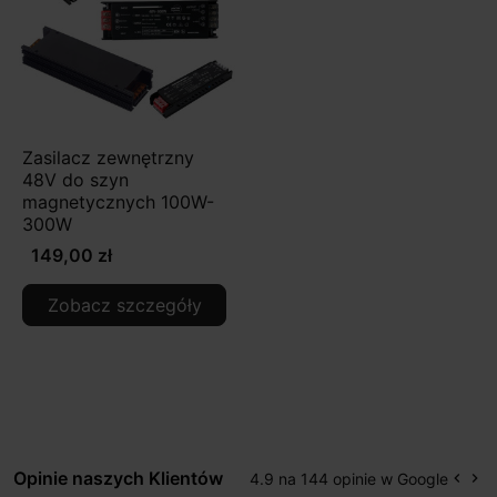
Zasilacz zewnętrzny
48V do szyn
magnetycznych 100W-
300W
149,00 zł
Zobacz szczegóły
Opinie naszych Klientów
4.9 na 144 opinie w Google
keyboard_arrow_left
keyboard_arrow_right
Popr
Na