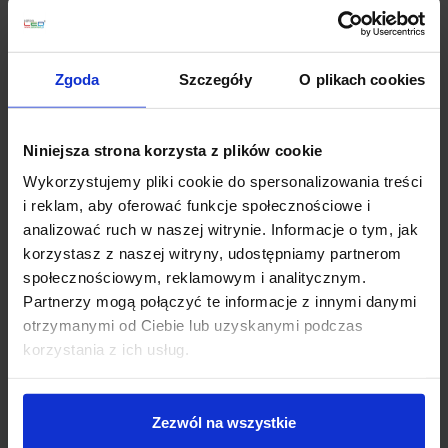
Zobacz szczegóły
Zobacz szczegóły
Zgoda
Szczegóły
O plikach cookies
Niniejsza strona korzysta z plików cookie
Wykorzystujemy pliki cookie do spersonalizowania treści
i reklam, aby oferować funkcje społecznościowe i
analizować ruch w naszej witrynie. Informacje o tym, jak
korzystasz z naszej witryny, udostępniamy partnerom
społecznościowym, reklamowym i analitycznym.
OXYLED MULTILINE
OXYLED MULTILINE
Partnerzy mogą połączyć te informacje z innymi danymi
DOTS SLIM lampa z
DOTS WALL Washer
otrzymanymi od Ciebie lub uzyskanymi podczas
diodami do szyny
magnetyczna LED
korzystania z ich usług.
magnetycznej 48V
123,00 zł
116,85 zł
Zezwól na wszystkie