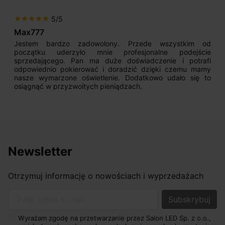
5/5
star
star
star
star
star
Max777
Jestem bardzo zadowolony. Przede wszystkim od
początku uderzyło mnie profesjonalne podejście
sprzedającego. Pan ma duże doświadczenie i potrafi
odpowiednio pokierować i doradzić dzięki czemu mamy
nasze wymarzone oświetlenie. Dodatkowo udało się to
osiągnąć w przyzwoitych pieniądzach.
Newsletter
Otrzymuj informację o nowościach i wyprzedażach
Twój adres e-mail
Wyrażam zgodę na przetwarzanie przez Salon LED Sp. z o.o.,