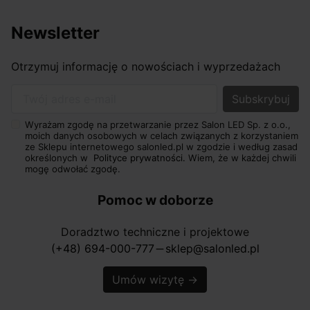
Newsletter
Otrzymuj informację o nowościach i wyprzedażach
Twój adres e-mail
Wyrażam zgodę na przetwarzanie przez Salon LED Sp. z o.o.,
moich danych osobowych w celach związanych z korzystaniem
ze Sklepu internetowego salonled.pl w zgodzie i według zasad
określonych w
Polityce prywatności.
Wiem, że w każdej chwili
mogę odwołać zgodę.
Pomoc w doborze
Doradztwo techniczne i projektowe
(+48) 694-000-777
sklep@salonled.pl
horizontal_rule
Umów wizytę
→