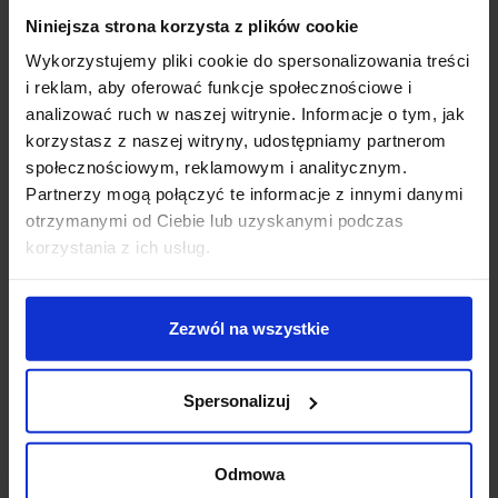
Niniejsza strona korzysta z plików cookie
Wykorzystujemy pliki cookie do spersonalizowania treści
OXYLED MULTILINE
OXYLED MULTILINE
i reklam, aby oferować funkcje społecznościowe i
GLOBE P lampa
końcówka zasilająca do
analizować ruch w naszej witrynie. Informacje o tym, jak
wisząca LED na magnes
szyn 48V
korzystasz z naszej witryny, udostępniamy partnerom
społecznościowym, reklamowym i analitycznym.
528,90 zł
43,05 zł
Partnerzy mogą połączyć te informacje z innymi danymi
otrzymanymi od Ciebie lub uzyskanymi podczas
Zobacz szczegóły
Zobacz szczegóły
korzystania z ich usług.
Zezwól na wszystkie
favorite_border
favorite_border
Spersonalizuj
Odmowa