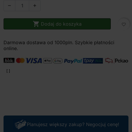



Dodaj do koszyka
favorite_border
Darmowa dostawa od 1000pln. Szybkie płatności
online.
Planujesz większy zakup? Negocjuj cenę!