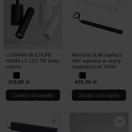
LOONARI MULTILINE
Multiline SLIM zasilacz
NOMA LV LED 7W biała,
48V wpinany w szyny
czarna
magnetyczne 100W
319,80 zł
405,90 zł
Zobacz szczegóły
Zobacz szczegóły
favorite_border
favorite_border