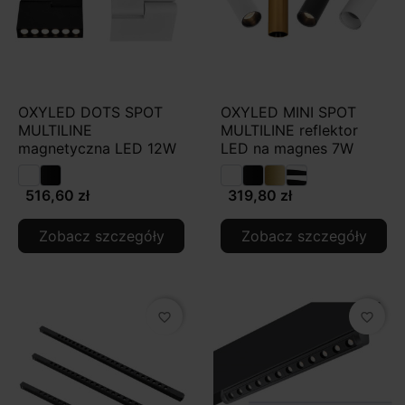
OXYLED DOTS SPOT
OXYLED MINI SPOT
MULTILINE
MULTILINE reflektor
magnetyczna LED 12W
LED na magnes 7W
516,60 zł
319,80 zł
Zobacz szczegóły
Zobacz szczegóły
favorite_border
favorite_border