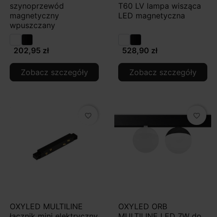
szynoprzewód
T60 LV lampa wisząca
magnetyczny
LED magnetyczna
wpuszczany
202,95 zł
528,90 zł
Zobacz szczegóły
Zobacz szczegóły
favorite_border
favorite_border
OXYLED MULTILINE
OXYLED ORB
łącznik mini elektryczny
MULTILINE LED 7W do