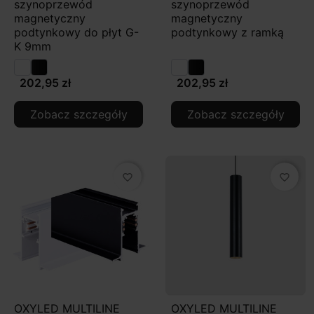
szynoprzewód
szynoprzewód
magnetyczny
magnetyczny
podtynkowy do płyt G-
podtynkowy z ramką
K 9mm
202,95 zł
202,95 zł
Zobacz szczegóły
Zobacz szczegóły
favorite_border
favorite_border
OXYLED MULTILINE
OXYLED MULTILINE