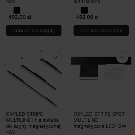
48V
sufit-ściana
492,00 zł
492,00 zł
Zobacz szczegóły
Zobacz szczegóły
favorite_border
favorite_border
OXYLED STRIPE
OXYLED STRIPE SPOT
MULTILINE linia światła
MULTILINE
do szyny magnetycznej
magnetyczna LED 12W
48V