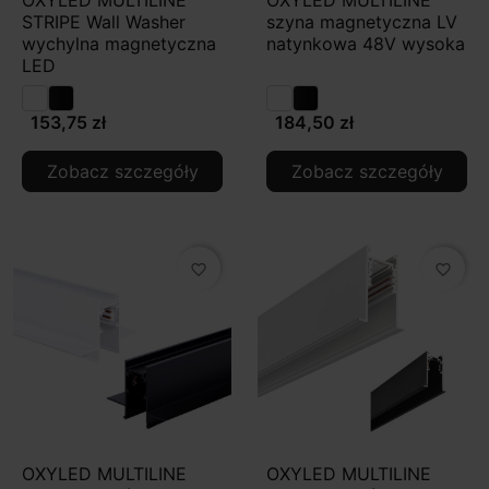
STRIPE Wall Washer
szyna magnetyczna LV
wychylna magnetyczna
natynkowa 48V wysoka
LED
153,75 zł
184,50 zł
Zobacz szczegóły
Zobacz szczegóły
favorite_border
favorite_border
OXYLED MULTILINE
OXYLED MULTILINE