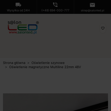
local_shipping
phone_in_talk
mail
Wysyłka od 24H
(+48) 694-000-777
sklep@salonled.pl
favorite_border
Strona główna
Oświetlenie szynowe
Oświetlenie magnetyczne Multiline 22mm 48V