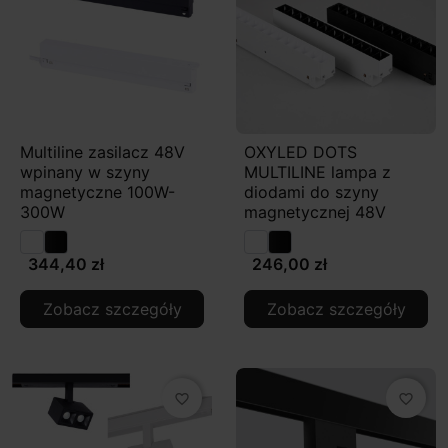
Multiline zasilacz 48V
OXYLED DOTS
wpinany w szyny
MULTILINE lampa z
magnetyczne 100W-
diodami do szyny
300W
magnetycznej 48V
344,40 zł
246,00 zł
Zobacz szczegóły
Zobacz szczegóły
favorite_border
favorite_border