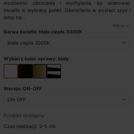
możliwość obracania i wychylania, by skierować
światło w wybrany punkt. Oświetlenie w postaci szyn i
lamp na...
Więcej
expand_more
Barwa światła: biała ciepła 3000K
Wybierz kolor oprawy: biały
biały
czarny
złoty
biały/czarny
Wersja: ON-OFF
Produkt dostępny
Czas realizacji: 2-5 dni