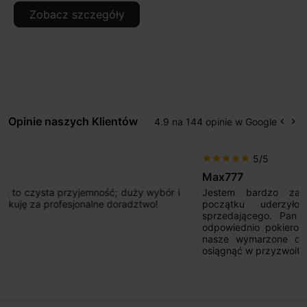
Zobacz szczegóły
Opinie naszych Klientów
4.9 na 144 opinie w Google
keyboard_arrow_left
keyboard_arrow_right
Popr
Na
5/5
star
star
star
star
star
Max777
Jestem bardzo zadowolony. Przede wszystkim od
początku uderzyło mnie profesjonalne podejście
sprzedającego. Pan ma duże doświadczenie i potrafi
odpowiednio pokierować i doradzić dzięki czemu mamy
nasze wymarzone oświetlenie. Dodatkowo udało się to
osiągnąć w przyzwoitych pieniądzach.