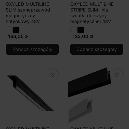
OXYLED MULTILINE
OXYLED MULTILINE
SLIM szynoprzewód
STRIPE SLIM linia
magnetyczny
światła do szyny
natynkowy 48V
magnetycznej 48V
166,05 zł
123,00 zł
Zobacz szczegóły
Zobacz szczegóły
favorite_border
favorite_border
OXYLED MULTILINE
OXYLED MULTILINE