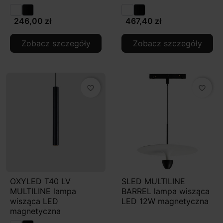
246,00 zł
467,40 zł
Zobacz szczegóły
Zobacz szczegóły
favorite_border
favorite_border
OXYLED T40 LV
SLED MULTILINE
MULTILINE lampa
BARREL lampa wisząca
wisząca LED
LED 12W magnetyczna
magnetyczna