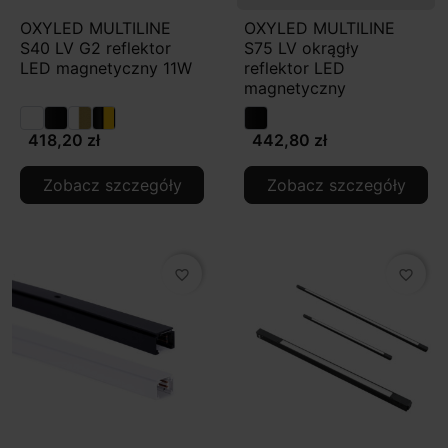
OXYLED MULTILINE
OXYLED MULTILINE
S40 LV G2 reflektor
S75 LV okrągły
LED magnetyczny 11W
reflektor LED
magnetyczny
418,20 zł
442,80 zł
Zobacz szczegóły
Zobacz szczegóły
favorite_border
favorite_border