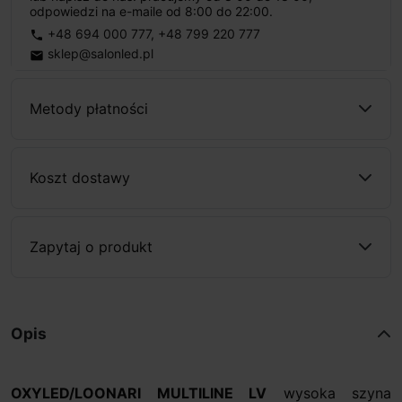
odpowiedzi na e-maile od 8:00 do 22:00.
+48 694 000 777
,
+48 799 220 777
phone
sklep@salonled.pl
email
Metody płatności
Koszt dostawy
Zapytaj o produkt
Opis
OXYLED/LOONARI MULTILINE LV
wysoka szyna