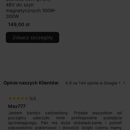
48V do szyn
magnetycznych 100W-
300W
149,00 zł
Zobacz szczegóły
Opinie naszych Klientów
4.9 na 144 opinie w Google
keyboard_arrow_left
keyboard_arrow_right
Popr
Na
5/5
star
star
star
star
star
Max777
Jestem bardzo zadowolony. Przede wszystkim od
początku uderzyło mnie profesjonalne podejście
sprzedającego. Pan ma duże doświadczenie i potrafi
odpowiednio pokierować i doradzić dzięki czemu mamy