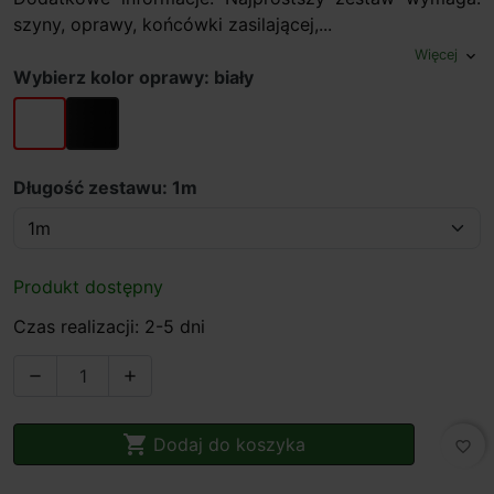
szyny, oprawy, końcówki zasilającej,...
Więcej
expand_more
Wybierz kolor oprawy: biały
biały
czarny
Długość zestawu: 1m
Produkt dostępny
Czas realizacji: 2-5 dni



Dodaj do koszyka
favorite_border