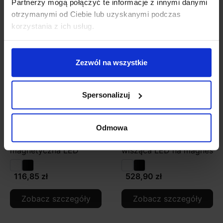
Partnerzy mogą połączyć te informacje z innymi danymi
otrzymanymi od Ciebie lub uzyskanymi podczas
korzystania z ich usług.
Zezwól na wszystkie
Spersonalizuj
Odmowa
OXYLED MULTILINE
OXYLED MULTILINE
DOTS WALL Washer
GLOBE P lampa
magnetyczna LED
wisząca LED na magnes
116,85 zł
528,90 zł
Zobacz szczegóły
Zobacz szczegóły