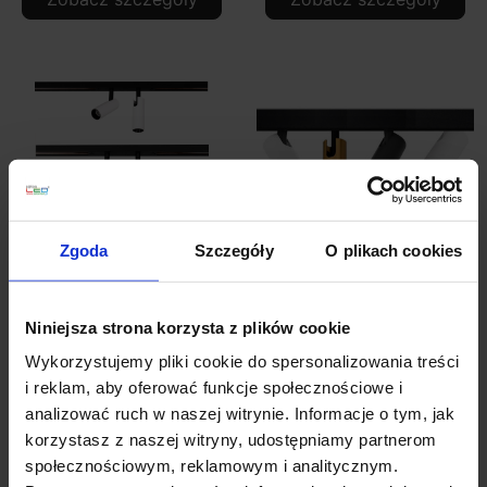
Zgoda
Szczegóły
O plikach cookies
OXYLED MINI SPOT
OXYLED MINI SPOT
DUE MULTILINE
MULTILINE reflektor
Niniejsza strona korzysta z plików cookie
reflektor LED na
LED na magnes 7W
Wykorzystujemy pliki cookie do spersonalizowania treści
magnes 2x7W
i reklam, aby oferować funkcje społecznościowe i
analizować ruch w naszej witrynie. Informacje o tym, jak
516,60 zł
319,80 zł
korzystasz z naszej witryny, udostępniamy partnerom
społecznościowym, reklamowym i analitycznym.
Zobacz szczegóły
Zobacz szczegóły