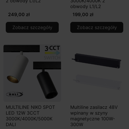
2 obwody L1/L2
3000K/4000K 2
obwody L1/L2
249,00 zł
199,00 zł
Zobacz szczegóły
Zobacz szczegóły
MULTILINE NIKO SPOT
Multiline zasilacz 48V
LED 12W 3CCT
wpinany w szyny
3000K/4000K/5000K
magnetyczne 100W-
DALI
300W