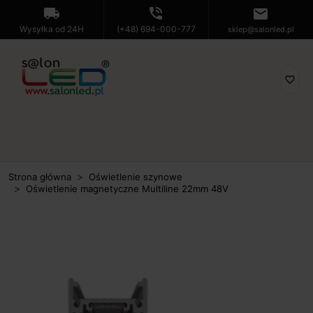
local_shipping
phone_in_talk
mail
Wysyłka od 24H
(+48) 694-000-777
sklep@salonled.pl
favorite_border
Strona główna
Oświetlenie szynowe
Oświetlenie magnetyczne Multiline 22mm 48V