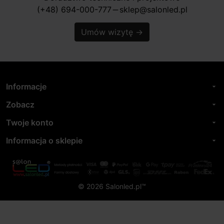
(+48) 694-000-777
sklep@salonled.pl
horizontal_rule
Umów wizytę
→
Informacje
arrow_drop_down
Zobacz
arrow_drop_down
Twoje konto
arrow_drop_down
Informacja o sklepie
arrow_drop_down
© 2026 Salonled.pl™