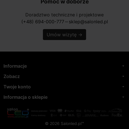
Pomoc w doborze
Doradztwo techniczne i projektowe
(+48) 694-000-777
sklep@salonled.pl
horizontal_rule
Umów wizytę
→
Informacje
arrow_drop_down
Zobacz
arrow_drop_down
Twoje konto
arrow_drop_down
Informacja o sklepie
arrow_drop_down
© 2026 Salonled.pl™