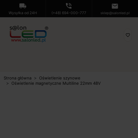
local_shipping
phone_in_talk
mail
Wysyłka od 24H
(+48) 694-000-777
sklep@salonled.pl
favorite_border
Strona główna
Oświetlenie szynowe
Oświetlenie magnetyczne Multiline 22mm 48V