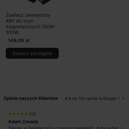
Zasilacz zewnętrzny
48V do szyn
magnetycznych 100W-
300W
149,00 zł
Zobacz szczegóły
Opinie naszych Klientów
4.9 na 144 opinie w Google
keyboard_arrow_left
keyboard_arrow_right
Popr
Na
5/5
star
star
star
star
star
Adam Zasada
Zakupy w Salonled.pl to czysta przyjemność; duży wybór i