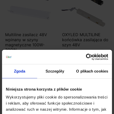
Multiline zasilacz 48V
OXYLED MULTILINE
wpinany w szyny
końcówka zasilająca do
magnetyczne 100W-
szyn 48V
300W
344,40 zł
43,05 zł
Zgoda
Szczegóły
O plikach cookies
Zobacz szczegóły
Zobacz szczegóły
Niniejsza strona korzysta z plików cookie
Wykorzystujemy pliki cookie do spersonalizowania treści
i reklam, aby oferować funkcje społecznościowe i
analizować ruch w naszej witrynie. Informacje o tym, jak