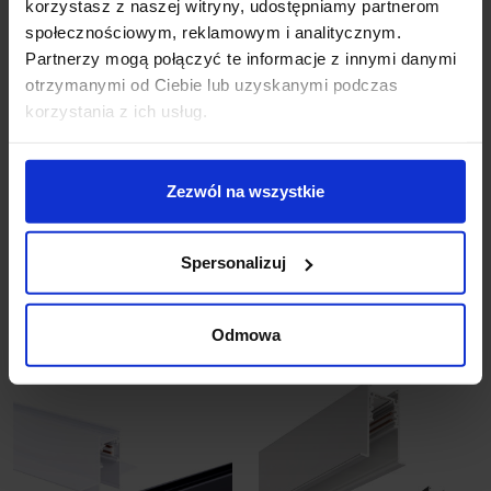
korzystasz z naszej witryny, udostępniamy partnerom
społecznościowym, reklamowym i analitycznym.
Partnerzy mogą połączyć te informacje z innymi danymi
otrzymanymi od Ciebie lub uzyskanymi podczas
korzystania z ich usług.
OXYLED MULTILINE
OXYLED MULTILINE
SLIM szynoprzewód
szyna magnetyczna LV
magnetyczny
natynkowa 48V wysoka
Zezwól na wszystkie
natynkowy 48V
166,05 zł
184,50 zł
Spersonalizuj
Zobacz szczegóły
Zobacz szczegóły
Odmowa