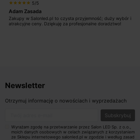
5/5
star
star
star
star
star
Adam Zasada
Zakupy w Salonled.pl to czysta przyjemność; duży wybór i
atrakcyjne ceny. Dziękuję za profesjonalne doradztwo!
Newsletter
Otrzymuj informację o nowościach i wyprzedażach
Twój adres e-mail
Wyrażam zgodę na przetwarzanie przez Salon LED Sp. z o.o.,
moich danych osobowych w celach związanych z korzystaniem
ze Sklepu internetowego salonled.pl w zgodzie i według zasad