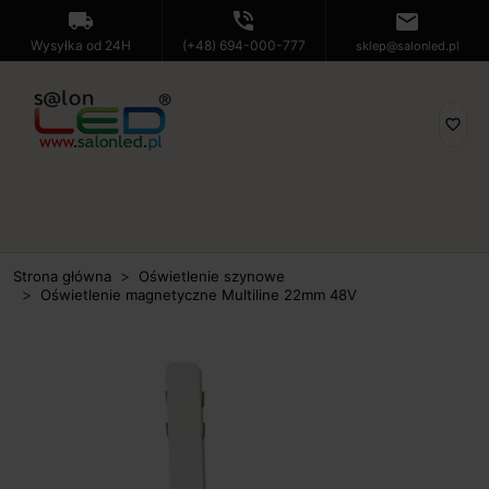
local_shipping
phone_in_talk
mail
Wysyłka od 24H
(+48) 694-000-777
sklep@salonled.pl
favorite_border
Strona główna
Oświetlenie szynowe
Oświetlenie magnetyczne Multiline 22mm 48V