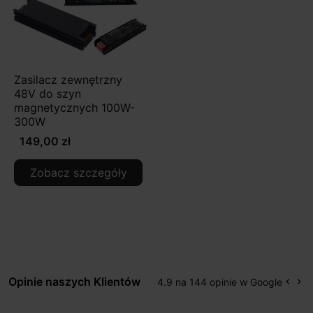
Zasilacz zewnętrzny
48V do szyn
magnetycznych 100W-
300W
149,00 zł
Zobacz szczegóły
Opinie naszych Klientów
4.9 na 144 opinie w Google
keyboard_arrow_left
keyboard_arrow_right
Popr
Na