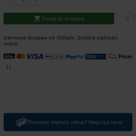

Dodaj do koszyka
favorite_border
Darmowa dostawa od 1000pln. Szybkie płatności
online.
Planujesz większy zakup? Negocjuj cenę!