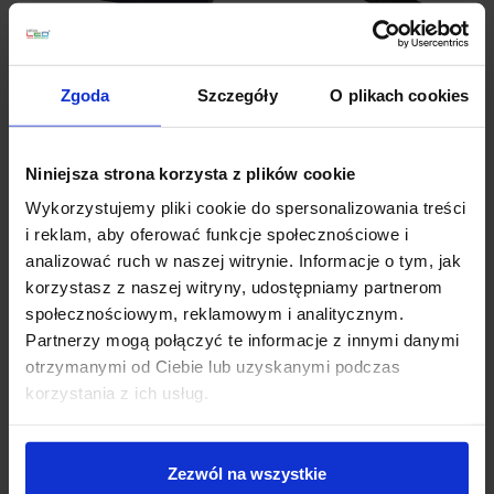
Zgoda
Szczegóły
O plikach cookies
Multiline zasilacz 48V
OXYLED MULTILINE
Niniejsza strona korzysta z plików cookie
wpinany w szyny
końcówka zasilająca do
magnetyczne 100W-
szyn 48V
Wykorzystujemy pliki cookie do spersonalizowania treści
300W
i reklam, aby oferować funkcje społecznościowe i
analizować ruch w naszej witrynie. Informacje o tym, jak
344,40 zł
43,05 zł
korzystasz z naszej witryny, udostępniamy partnerom
społecznościowym, reklamowym i analitycznym.
Zobacz szczegóły
Zobacz szczegóły
Partnerzy mogą połączyć te informacje z innymi danymi
otrzymanymi od Ciebie lub uzyskanymi podczas
korzystania z ich usług.
Zezwól na wszystkie