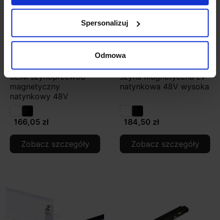
Spersonalizuj
Odmowa
OXYLED MULTILINE
OXYLED MULTILINE
SLIM szynoprzewód
szyna magnetyczna LV
magnetyczny
natynkowa 48V wysoka
natynkowy 48V
166,05 zł
184,50 zł
Zobacz szczegóły
Zobacz szczegóły