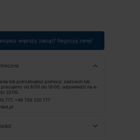
anujesz większy zakup? Negocjuj cenę!
chniczne
tania lub potrzebujesz pomocy, zadzwoń lub
: pracujemy od 8:00 do 18:00, odpowiedzi na e-
do 22:00.
00 777
,
+48 799 220 777
nled.pl
ności