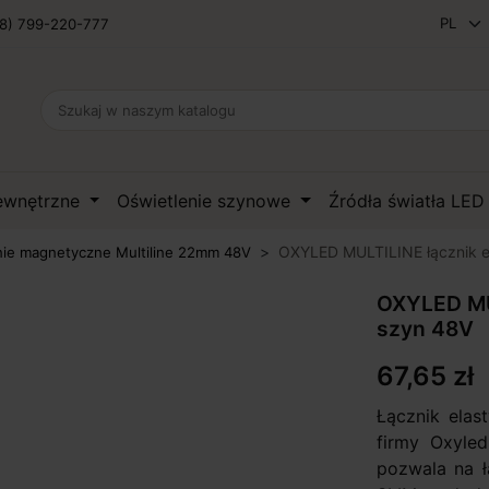
8) 799-220-777
zewnętrzne
Oświetlenie szynowe
Źródła światła LE
OXYLED MULTILINE łącznik e
nie magnetyczne Multiline 22mm 48V
OXYLED MUL
szyn 48V
67,65 zł
Łącznik ela
firmy Oxyled
pozwala na 