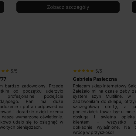
Zobacz szczegóły
5/5
5/5
r
star
star
star
star
star
star
star
777
Gabriela Pasieczna
m bardzo zadowolony. Przede
Polecam sklep internetowy Sal
stkim od początku uderzyło
Zależało mi na czasie żeby z
 profesjonalne podejście
system szyn Multiline, w p
edającego. Pan ma duże
zadzwoniłam do sklepu, otrz
adczenie i potrafi odpowiednio
szczegółową ofertę, a 
rować i doradzić dzięki czemu
poniedziałek towar był u mnie
nasze wymarzone oświetlenie.
obsługa i świetna opiek
kowo udało się to osiągnąć w
klientem – wszystko zo
woitych pieniądzach.
dokładnie wyjaśnione. Na 
wrócę w przyszłości!