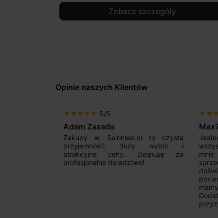
Zobacz szczegóły
Opinie naszych Klientów
5/5
star
star
star
star
star
star
star
sta
Adam Zasada
Max
alny sklep,
Zakupy w Salonled.pl to czysta
Jeste
niam fachową
przyjemność; duży wybór i
wszy
 wyborze
atrakcyjne ceny. Dziękuję za
mnie
Zdecydowanie
profesjonalne doradztwo!
sprz
doświ
pokie
mamy 
Dodat
przyz