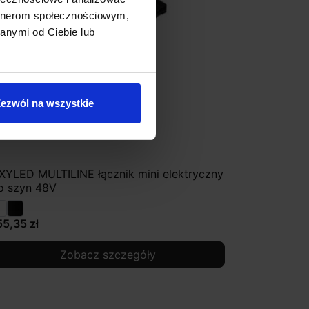
artnerom społecznościowym,
anymi od Ciebie lub
ezwól na wszystkie
XYLED MULTILINE łącznik mini elektryczny
o szyn 48V
55,35 zł
Zobacz szczegóły