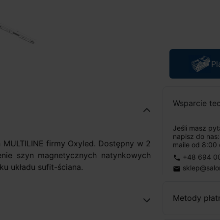
Pl
Wsparcie te
Jeśli masz py
napisz do nas
 MULTILINE firmy Oxyled. Dostępny w 2
maile od 8:00 
zenie szyn magnetycznych natynkowych
+48 694 0
phone
 układu sufit-ściana.
sklep@salo
email
Metody płat