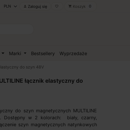
0
Zaloguj się
Koszyk

favorite_border
shopping_cart
D
Marki
Bestsellery
Wyprzedaże
lastyczny do szyn 48V
TILINE łącznik elastyczny do
styczny do szyn magnetycznych MULTILINE
. Dostępny w 2 kolorach: biały, czarny,
łączenie szyn magnetycznych natynkowych