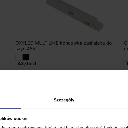
OXYLED MULTILINE końcówka zasilająca do
O
szyn 48V
m
43,05 zł
Zobacz szczegóły
Szczegóły
 plików cookie
do spersonalizowania treści i reklam, aby oferować funkcje sp