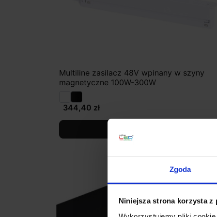
Multiline zasilacz 48V wpinany w szyny
magnetyczne 100W-300W
344,40 zł
Zobacz szczegóły
Zgoda
Niniejsza strona korzysta z
Wykorzystujemy pliki cookie 