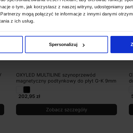
ormacje o tym, jak korzystasz z naszej witryny, udostępniamy p
Partnerzy mogą połączyć te informacje z innymi danymi otrzym
nia z ich usług.
Spersonalizuj
Z
V
OXYLED MULTILINE szynoprzewód
O
magnetyczny podtynkowy do płyt G-K 9mm
d
202,95 zł
Zobacz szczegóły