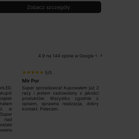
Zobacz szczegóły
4.9 na 144 opinie w Google
keyboard_arrow_left
keyboard_arrow_right
Poprzedni
Następny
5/5
5/5
star
star
star
star
star
star
star
star
star
star
Mir Por
Patryk123
onLED.
Super sprzedawca! Kupowałem już 2
Szybka real
akupić
razy i jestem zadowolony z jakości
konkurencyjn
iątek
produktów. Wszystko zgodnie z
pomoc w 
ymałam
opisem, sprawna realizacja, dobry
magnetycznyc
już w
kontakt. Polecam.
wyboru. Z p
.Super
ponownie.
a nad
stało
pewno