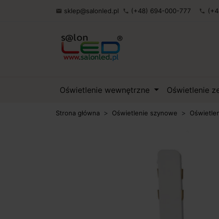
sklep@salonled.pl
(+48) 694-000-777
(+4

phone
phone
Oświetlenie wewnętrzne
Oświetlenie 
Strona główna
Oświetlenie szynowe
Oświetle