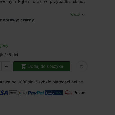
wolnym kątem oraz w przypadku układu
Więcej
expand_more
r oprawy: czarny
ępny
i: 2-5 dni

Dodaj do koszyka

favorite_border
awa od 1000pln. Szybkie płatności online.