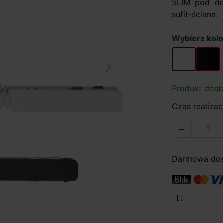
SLIM pod do
sufit-ściana.
Wybierz kolo
biały
czarny
Next
Produkt dost
Czas realizacj

Darmowa dost