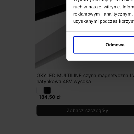
ruch w naszej witrynie. Inf
reklamowym i analitycznym. 
uzyskanymi podczas korzysta
Odmowa
OXYLED MULTILINE szyna magnetyczna L
natynkowa 48V wysoka
184,50 zł
Zobacz szczegóły