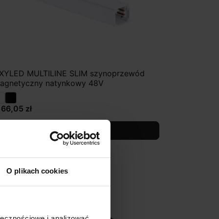
XYLED MULTILINE SLIM szynoprzewód
agnetyczny natynkowy 48V
166,05 zł
Zobacz szczegóły
O plikach cookies
ołecznościowe i analizować