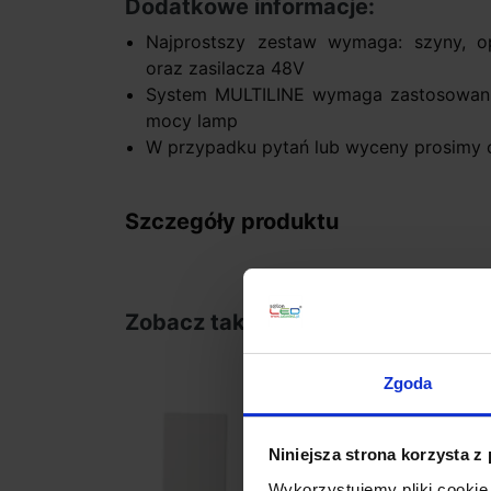
Dodatkowe informacje:
Najprostszy zestaw wymaga: szyny, op
oraz zasilacza 48V
System MULTILINE wymaga zastosowania
mocy lamp
W przypadku pytań lub wyceny prosimy o
Szczegóły produktu
Zobacz także
Zgoda
Niniejsza strona korzysta z
Wykorzystujemy pliki cookie 