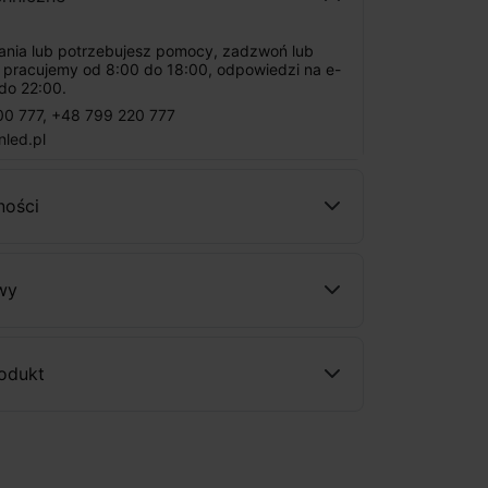
tania lub potrzebujesz pomocy, zadzwoń lub
: pracujemy od 8:00 do 18:00, odpowiedzi na e-
do 22:00.
00 777
,
+48 799 220 777
nled.pl
ności
wy
rodukt