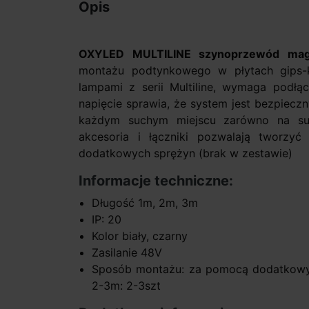
Opis
OXYLED MULTILINE s
zynoprzewód ma
montażu podtynkowego w płytach gips-
lampami z serii Multiline, wymaga podłą
napięcie sprawia, że system jest bezpiec
każdym suchym miejscu zarówno na suf
akcesoria i łączniki pozwalają tworz
dodatkowych sprężyn (brak w zestawie)
Informacje techniczne:
Długość 1m, 2m, 3m
IP: 20
Kolor biały, czarny
Zasilanie 48V
Sposób montażu: za pomocą dodatkowyc
2-3m: 2-3szt