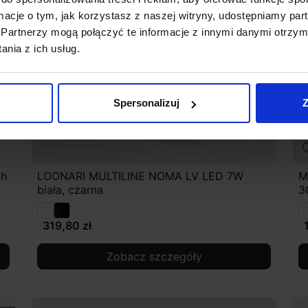
ormacje o tym, jak korzystasz z naszej witryny, udostępniamy p
Partnerzy mogą połączyć te informacje z innymi danymi otrzym
nia z ich usług.
Spersonalizuj
Z
ch
LOONARI MULTILINE NOMA LV LED 7W
M
biała, czarna
3
319,80 zł
Zobacz szczegóły