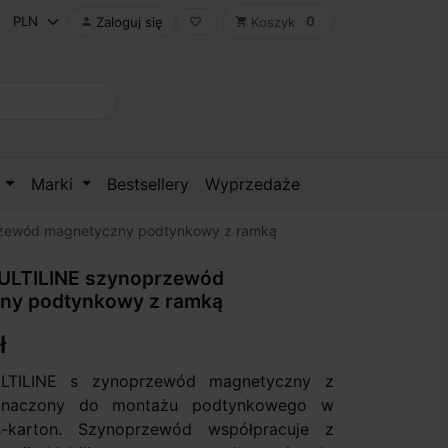
0
Zaloguj się
Koszyk

favorite_border
shopping_cart
D
Marki
Bestsellery
Wyprzedaże
zewód magnetyczny podtynkowy z ramką
LTILINE szynoprzewód
ny podtynkowy z ramką
ł
TILINE s zynoprzewód magnetyczny z
znaczony do montażu podtynkowego w
s-karton. Szynoprzewód współpracuje z