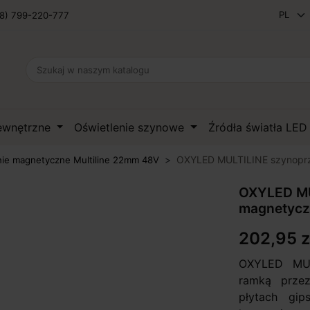
8) 799-220-777
zewnętrzne
Oświetlenie szynowe
Źródła światła LE
OXYLED MULTILINE szynopr
nie magnetyczne Multiline 22mm 48V
OXYLED MU
magnetycz
202,95 z
OXYLED MUL
ramką prze
płytach gip