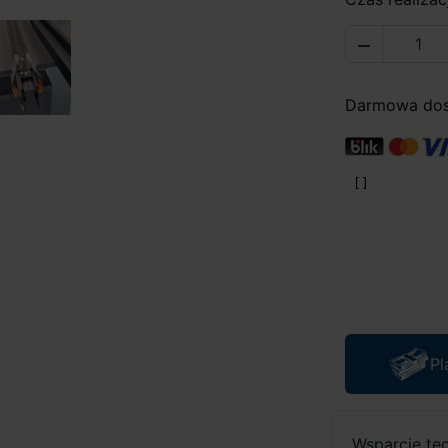

Darmowa dost
Pl
Wsparcie te