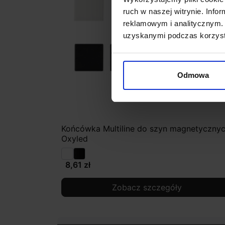
ruch w naszej witrynie. Inf
reklamowym i analitycznym. 
uzyskanymi podczas korzysta
Odmowa
Końcówka Multiline do szyn magnetyczny
Oxyled
8,61 zł
Zobacz szczegóły