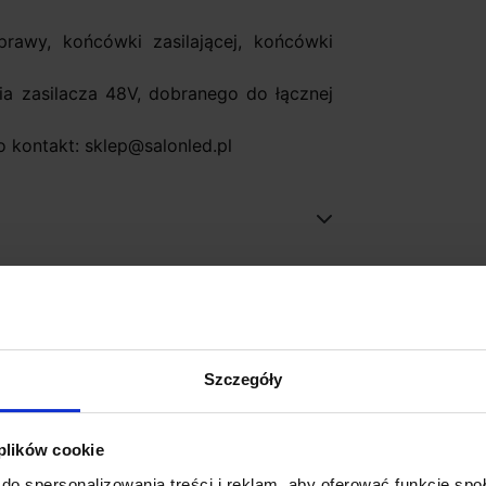
rawy, końcówki zasilającej, końcówki
 zasilacza 48V, dobranego do łącznej
 kontakt: sklep@salonled.pl
Szczegóły
 plików cookie
do spersonalizowania treści i reklam, aby oferować funkcje sp