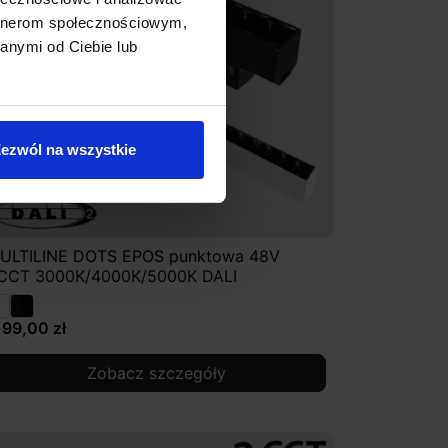
artnerom społecznościowym,
anymi od Ciebie lub
ezwól na wszystkie
ULTILINE DOTS EPOS punktowa 48V
CCT 3000K/4000K/5000K DALI
199,00 zł
Zobacz szczegóły