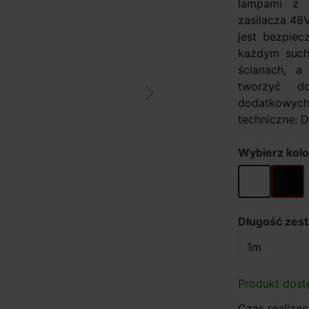
lampami z s
zasilacza 48
jest bezpie
każdym suchy
ścianach, a
tworzyć d
Next
dodatkowych
techniczne: D
Wybierz kolo
biały
czarny
Długość zes
Produkt dost
Czas realizacj