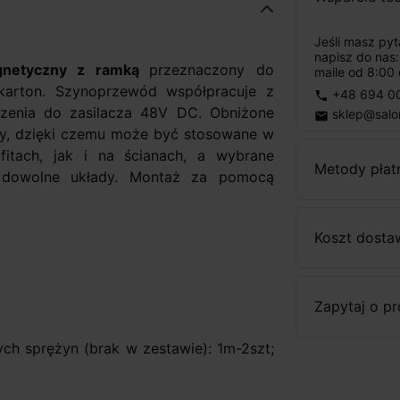
Jeśli masz py
napisz do nas
gnetyczny z ramką
przeznaczony do
maile od 8:00 
karton. Szynoprzewód współpracuje z
+48 694 0
phone
czenia do zasilacza 48V DC. Obniżone
sklep@salo
email
zny, dzięki czemu może być stosowane w
itach, jak i na ścianach, a wybrane
Metody płat
yć dowolne układy. Montaż za pomocą
Koszt dosta
Zapytaj o p
h sprężyn (brak w zestawie): 1m-2szt;