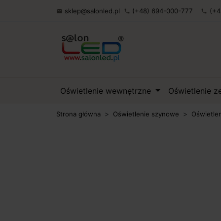
sklep@salonled.pl
(+48) 694-000-777
(+4

phone
phone
Oświetlenie wewnętrzne
Oświetlenie 
Strona główna
Oświetlenie szynowe
Oświetle