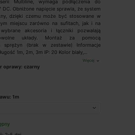
erii Multiline, wymaga podłączenia do
V DC. Obniżone napięcie sprawia, że system
czny, dzięki czemu może być stosowane w
m miejscu zarówno na sufitach, jak i na
 wybrane akcesoria i łączniki pozwalają
owolne układy. Montaż za pomocą
 sprężyn (brak w zestawie) Informacje
ługość 1m, 2m, 3m IP: 20 Kolor biały,...
Więcej
expand_more
r oprawy: czarny
tawu: 1m
ępny
i: 2-5 dni