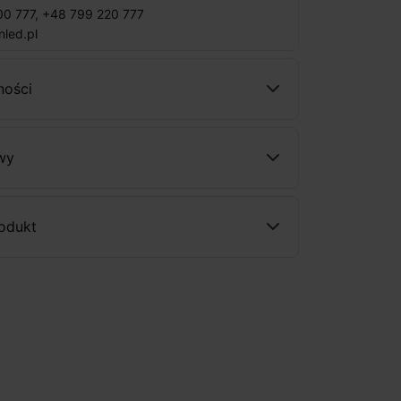
00 777
,
+48 799 220 777
nled.pl
ności
wy
rodukt