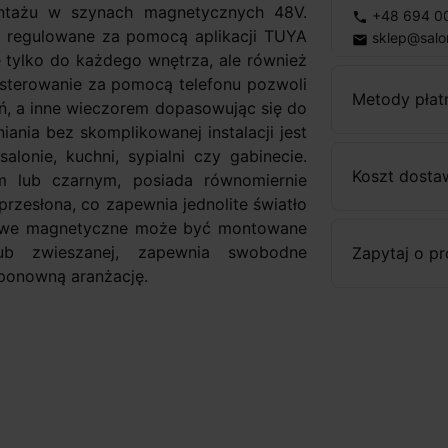
ontażu w szynach magnetycznych 48V.
+48 694 0
phone
st regulowane za pomocą aplikacji TUYA
sklep@salo
email
tylko do każdego wnętrza, ale również
e sterowanie za pomocą telefonu pozwoli
Metody płat
eń, a inne wieczorem dopasowując się do
ania bez skomplikowanej instalacji jest
onie, kuchni, sypialni czy gabinecie.
Koszt dosta
m lub czarnym, posiada równomiernie
rzesłona, co zapewnia jednolite światło
ynowe magnetyczne może być montowane
ub zwieszanej, zapewnia swobodne
Zapytaj o p
ponowną aranżację.