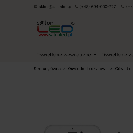
sklep@salonled.pl
(+48) 694-000-777
(+4

phone
phone
Oświetlenie wewnętrzne
Oświetlenie 
Strona główna
Oświetlenie szynowe
Oświetle