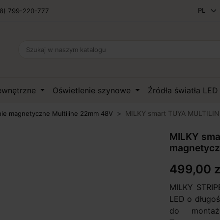
8) 799-220-777
zewnętrzne
Oświetlenie szynowe
Źródła światła LE
MILKY smart TUYA MULTILI
nie magnetyczne Multiline 22mm 48V
MILKY sma
magnetycz
499,00 z
MILKY STRIPE
LED o długoś
do montaż