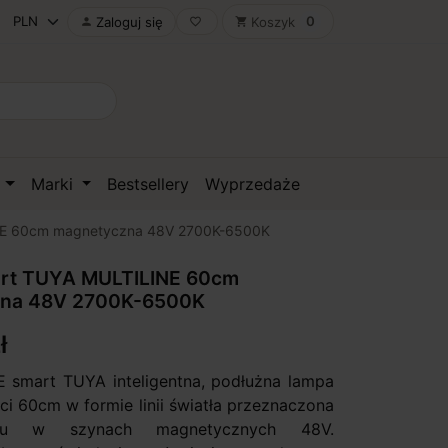
0
Zaloguj się
Koszyk

favorite_border
shopping_cart
D
Marki
Bestsellery
Wyprzedaże
NE 60cm magnetyczna 48V 2700K-6500K
rt TUYA MULTILINE 60cm
na 48V 2700K-6500K
ł
 smart TUYA inteligentna, podłużna lampa
ci 60cm w formie linii światła przeznaczona
u w szynach magnetycznych 48V.