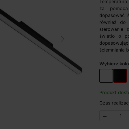
Temperatura 
za pomocą
dopasować św
również do 
sterowanie 
światło o p
Next
dopasowując 
ściemniania b
Wybierz kolo
biały
czarny
Produkt dost
Czas realizacj
