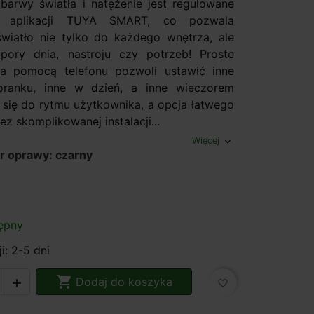
barwy światła i natężenie jest regulowane
 aplikacji TUYA SMART, co pozwala
iatło nie tylko do każdego wnętrza, ale
pory dnia, nastroju czy potrzeb! Proste
za pomocą telefonu pozwoli ustawić inne
oranku, inne w dzień, a inne wieczorem
się do rytmu użytkownika, a opcja łatwego
ez skomplikowanej instalacji...
Więcej
expand_more
r oprawy: czarny
ępny
i: 2-5 dni

Dodaj do koszyka

favorite_border