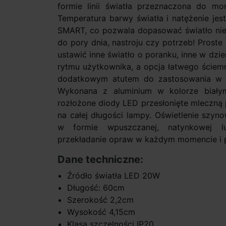
formie linii światła przeznaczona do m
Temperatura barwy światła i natężenie je
SMART, co pozwala dopasować światło nie 
do pory dnia, nastroju czy potrzeb! Prost
ustawić inne światło o poranku, inne w dzi
rytmu użytkownika, a opcja łatwego ściemni
dodatkowym atutem do zastosowania w sal
Wykonana z aluminium w kolorze biały
rozłożone diody LED przesłonięte mleczną p
na całej długości lampy. Oświetlenie sz
w formie wpuszczanej, natynkowej l
przekładanie opraw w każdym momencie i 
Dane techniczne:
Źródło światła LED 20W
Długość: 60cm
Szerokość 2,2cm
Wysokość 4,15cm
Klasa szczelności IP20