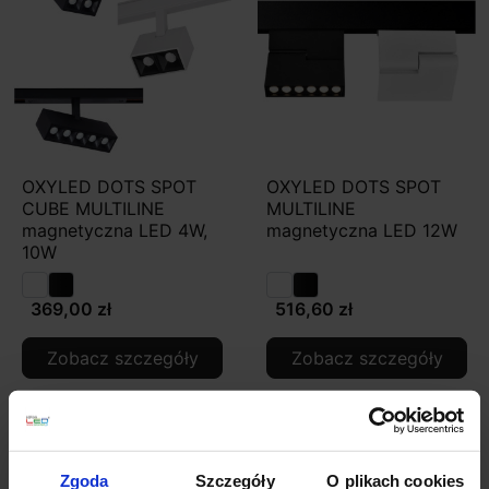
OXYLED DOTS SPOT
OXYLED DOTS SPOT
CUBE MULTILINE
MULTILINE
magnetyczna LED 4W,
magnetyczna LED 12W
10W
369,00 zł
516,60 zł
Zobacz szczegóły
Zobacz szczegóły
Zgoda
Szczegóły
O plikach cookies