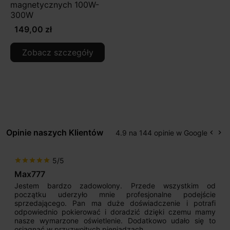
magnetycznych 100W-
300W
149,00 zł
Zobacz szczegóły
Opinie naszych Klientów
4.9 na 144 opinie w Google
keyboard_arrow_left
keyboard_arrow_right
Popr
Na
5/5
star
star
star
star
star
Max777
Jestem bardzo zadowolony. Przede wszystkim od
początku uderzyło mnie profesjonalne podejście
sprzedającego. Pan ma duże doświadczenie i potrafi
odpowiednio pokierować i doradzić dzięki czemu mamy
nasze wymarzone oświetlenie. Dodatkowo udało się to
osiągnąć w przyzwoitych pieniądzach.