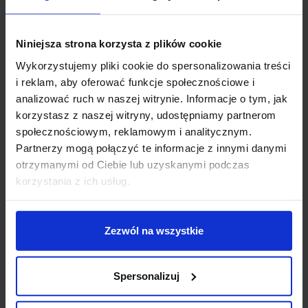
Niniejsza strona korzysta z plików cookie
Wykorzystujemy pliki cookie do spersonalizowania treści
i reklam, aby oferować funkcje społecznościowe i
analizować ruch w naszej witrynie. Informacje o tym, jak
OXYLED MINI SPOT
OXYLED MINI SPOT
korzystasz z naszej witryny, udostępniamy partnerom
DUE MULTILINE
MULTILINE reflektor
społecznościowym, reklamowym i analitycznym.
reflektor LED na
LED na magnes 7W
Partnerzy mogą połączyć te informacje z innymi danymi
magnes 2x7W
otrzymanymi od Ciebie lub uzyskanymi podczas
korzystania z ich usług.
516,60 zł
319,80 zł
Zobacz szczegóły
Zobacz szczegóły
Zezwól na wszystkie
Spersonalizuj