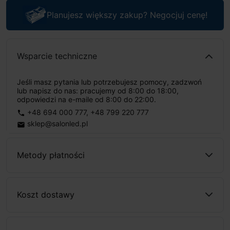
Planujesz większy zakup? Negocjuj cenę!
Wsparcie techniczne
Jeśli masz pytania lub potrzebujesz pomocy, zadzwoń
lub napisz do nas: pracujemy od 8:00 do 18:00,
odpowiedzi na e-maile od 8:00 do 22:00.
+48 694 000 777
,
+48 799 220 777
phone
sklep@salonled.pl
email
Metody płatności
Koszt dostawy