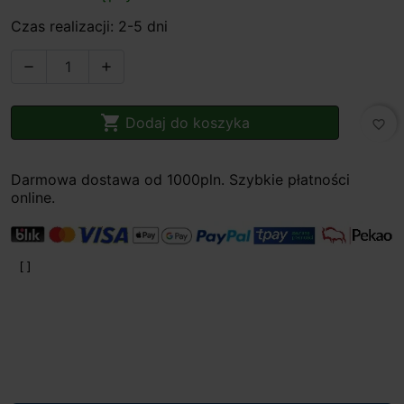
Czas realizacji: 2-5 dni



Dodaj do koszyka
favorite_border
Darmowa dostawa od 1000pln. Szybkie płatności
online.