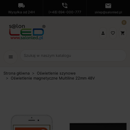
local_shipping
phone_in_talk
mail
Wysyłka od 24H
(+48) 694-000-777
sklep@salonled.pl
0

favorite_border
shopping_cart
menu
Strona główna
Oświetlenie szynowe
Oświetlenie magnetyczne Multiline 22mm 48V