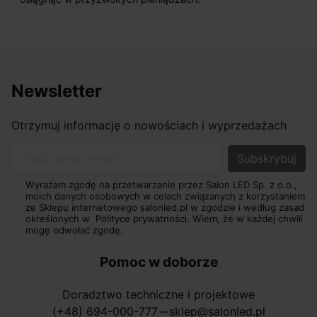
Newsletter
Otrzymuj informację o nowościach i wyprzedażach
Twój adres e-mail
Wyrażam zgodę na przetwarzanie przez Salon LED Sp. z o.o.,
moich danych osobowych w celach związanych z korzystaniem
ze Sklepu internetowego salonled.pl w zgodzie i według zasad
określonych w
Polityce prywatności.
Wiem, że w każdej chwili
mogę odwołać zgodę.
Pomoc w doborze
Doradztwo techniczne i projektowe
(+48) 694-000-777
sklep@salonled.pl
horizontal_rule