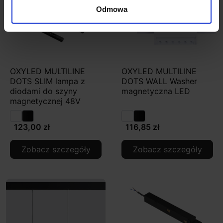
Odmowa
OXYLED MULTILINE
OXYLED MULTILINE
DOTS SLIM lampa z
DOTS WALL Washer
diodami do szyny
magnetyczna LED
magnetycznej 48V
123,00 zł
116,85 zł
Zobacz szczegóły
Zobacz szczegóły