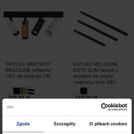
OXYLED MINI SPOT
OXYLED MULTILINE
MULTILINE reflektor
DOTS SLIM lampa z
LED na magnes 7W
diodami do szyny
magnetycznej 48V
319,80 zł
123,00 zł
Zobacz szczegóły
Zobacz szczegóły
Zgoda
Szczegóły
O plikach cookies