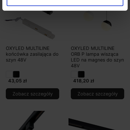
OXYLED MULTILINE
OXYLED MULTILINE
końcówka zasilająca do
ORB P lampa wisząca
szyn 48V
LED na magnes do szyn
48V
43,05 zł
418,20 zł
Zobacz szczegóły
Zobacz szczegóły