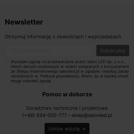
Newsletter
Otrzymuj informację o nowościach i wyprzedażach
Twój adres e-mail
Wyrażam zgodę na przetwarzanie przez Salon LED Sp. z o.o.,
moich danych osobowych w celach związanych z korzystaniem
ze Sklepu internetowego salonled.pl w zgodzie i według zasad
określonych w
Polityce prywatności.
Wiem, że w każdej chwili
mogę odwołać zgodę.
Pomoc w doborze
Doradztwo techniczne i projektowe
(+48) 694-000-777
sklep@salonled.pl
horizontal_rule
Umów wizytę
→