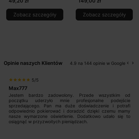
49,20 zł
149,00 zł
Zobacz szczegóły
Zobacz szczegóły
Opinie naszych Klientów
4.9 na 144 opinie w Google
keyboard_arrow_left
keyboard_arrow_right
Popr
Na
5/5
star
star
star
star
star
Max777
Jestem bardzo zadowolony. Przede wszystkim od
początku uderzyło mnie profesjonalne podejście
sprzedającego. Pan ma duże doświadczenie i potrafi
odpowiednio pokierować i doradzić dzięki czemu mamy
nasze wymarzone oświetlenie. Dodatkowo udało się to
osiągnąć w przyzwoitych pieniądzach.