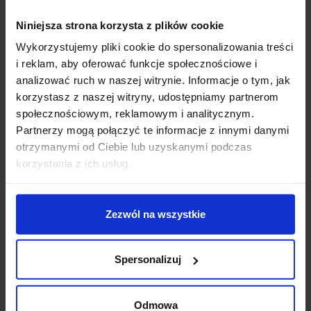
Niniejsza strona korzysta z plików cookie
Wykorzystujemy pliki cookie do spersonalizowania treści
i reklam, aby oferować funkcje społecznościowe i
analizować ruch w naszej witrynie. Informacje o tym, jak
korzystasz z naszej witryny, udostępniamy partnerom
społecznościowym, reklamowym i analitycznym.
Partnerzy mogą połączyć te informacje z innymi danymi
OXYLED MULTILINE
OXYLED MULTILINE
otrzymanymi od Ciebie lub uzyskanymi podczas
DOTS WALL Washer
GLOBE P lampa
korzystania z ich usług.
magnetyczna LED
wisząca LED na magnes
116,85 zł
528,90 zł
Zezwól na wszystkie
Zobacz szczegóły
Zobacz szczegóły
Spersonalizuj
Odmowa