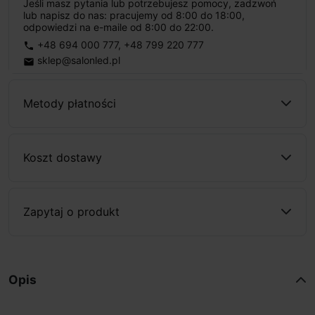
Jeśli masz pytania lub potrzebujesz pomocy, zadzwoń
lub napisz do nas: pracujemy od 8:00 do 18:00,
odpowiedzi na e-maile od 8:00 do 22:00.
+48 694 000 777
,
+48 799 220 777
phone
sklep@salonled.pl
email
Metody płatności
Koszt dostawy
Zapytaj o produkt
Opis