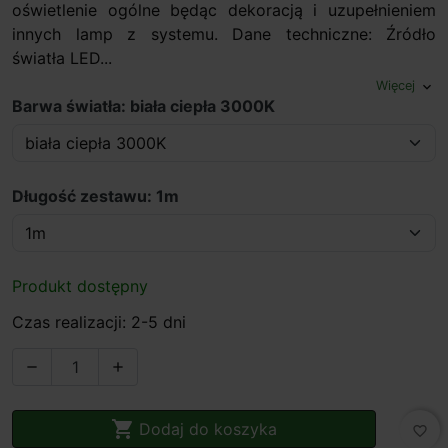
oświetlenie ogólne będąc dekoracją i uzupełnieniem
innych lamp z systemu. Dane techniczne: Źródło
światła LED...
Więcej
expand_more
Barwa światła: biała ciepła 3000K
Długość zestawu: 1m
Produkt dostępny
Czas realizacji: 2-5 dni



Dodaj do koszyka
favorite_border