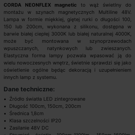
CORDA NEONFLEX magnetic
to wąż świetlny do
montażu w szynach magnetycznych Multiline 48V.
Lampa w formie miękkiej, giętej rurki o długości 100,
150 lub 200cm, wykonana z silikonu, dostępna w
barwie białej ciepłej 3000K lub białej naturalnej 4000K,
może być montowana w szynoprzewodach
wpuszczanych, natynkowych lub zwieszanych.
Elastyczna forma lampy pozwala wpasować ją do
wielu nowoczesnych wnętrz, świetnie sprawdzi się jako
oświetlenie ogólne będąc dekoracją i uzupełnieniem
innych lamp z systemu.
Dane techniczne:
Źródło światła LED zintegrowane
Długość 100cm, 150cm, 200cm
Średnica 1,8cm
Klasa szczelności IP20
Zasilanie 48V DC
Strumień światła 100cm-1100lm, 150cm-1600lm,