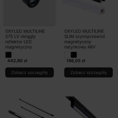
OXYLED MULTILINE
OXYLED MULTILINE
S75 LV okrągły
SLIM szynoprzewód
reflektor LED
magnetyczny
magnetyczny
natynkowy 48V
442,80 zł
166,05 zł
Zobacz szczegóły
Zobacz szczegóły