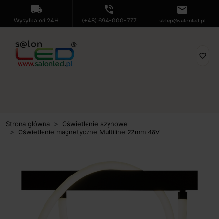
local_shipping
phone_in_talk
mail
Wysyłka od 24H
(+48) 694-000-777
sklep@salonled.pl
favorite_border
Strona główna
Oświetlenie szynowe
Oświetlenie magnetyczne Multiline 22mm 48V