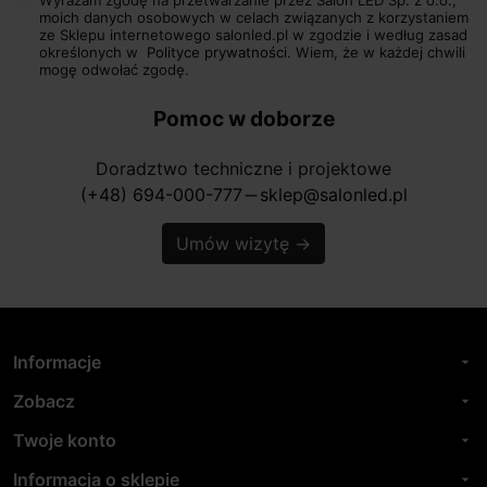
moich danych osobowych w celach związanych z korzystaniem
ze Sklepu internetowego salonled.pl w zgodzie i według zasad
określonych w
Polityce prywatności.
Wiem, że w każdej chwili
mogę odwołać zgodę.
Pomoc w doborze
Doradztwo techniczne i projektowe
(+48) 694-000-777
sklep@salonled.pl
horizontal_rule
Umów wizytę
→
Informacje
arrow_drop_down
Zobacz
arrow_drop_down
Twoje konto
arrow_drop_down
Informacja o sklepie
arrow_drop_down