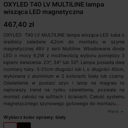
OXYLED T40 LV MULTILINE lampa
wisząca LED magnetyczna
467,40 zł
OXYLED T40 LV MULTILINE lampa wisząca LED tuba o
średnicy zaledwie 4,2cm do montażu w szynie
magnetycznej 48V z serii Multiline. Wbudowana dioda
LED o mocy 9,2W z możliwością wyboru pomiędzy 3
kątami świecenia: 23°, 34° lub 50°. Lampa posiada dwa
rozmiary tuby: S-25cm długości lub L o długości 40cm,
wykonana z aluminium w 2 kolorach: biały lub czarny.
Oświetlenie w postaci szyn i lamp na magnes to
najnowszy trend na rynku oświetlenia, pozwala na
montaż całości na sufitach i ścianach. Całość systemu
magnetycznego szynowego gotowego do montażu...
Więcej
expand_more
Wybierz kolor oprawy: biały
biały
czarny