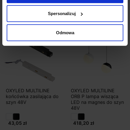
Zobacz szczegóły
Zobacz szczegóły
Spersonalizuj
Odmowa
OXYLED MULTILINE
OXYLED MULTILINE
końcówka zasilająca do
ORB P lampa wisząca
szyn 48V
LED na magnes do szyn
48V
43,05 zł
418,20 zł