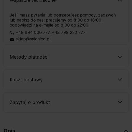
Wsparcie techniczne
Jeśli masz pytania lub potrzebujesz pomocy, zadzwoń
lub napisz do nas: pracujemy od 8:00 do 18:00,
odpowiedzi na e-maile od 8:00 do 22:00.
+48 694 000 777
,
+48 799 220 777
phone
sklep@salonled.pl
email
Metody płatności
Koszt dostawy
Zapytaj o produkt
Opis