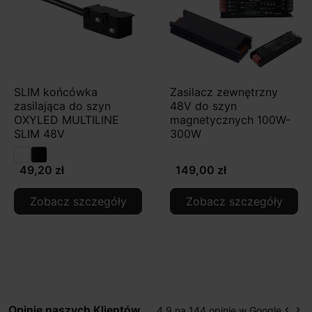
SLIM końcówka
Zasilacz zewnętrzny
zasilająca do szyn
48V do szyn
OXYLED MULTILINE
magnetycznych 100W-
SLIM 48V
300W
49,20 zł
149,00 zł
Zobacz szczegóły
Zobacz szczegóły
Opinie naszych Klientów
4.9 na 144 opinie w Google
keyboard_arrow_left
keyboard_arrow_right