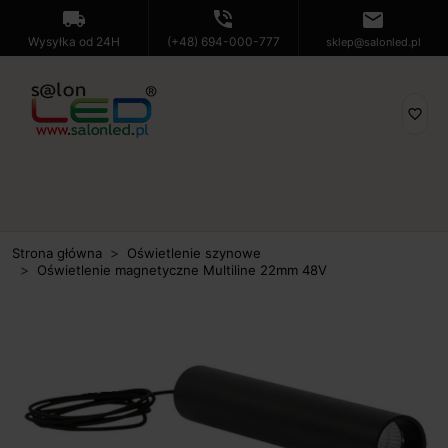
local_shipping
phone_in_talk
mail
Wysyłka od 24H
(+48) 694-000-777
sklep@salonled.pl
favorite_border
Strona główna
Oświetlenie szynowe
Oświetlenie magnetyczne Multiline 22mm 48V