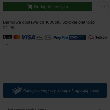

Dodaj do koszyka
favorite_border
Darmowa dostawa od 1000pln. Szybkie płatności
online.
Planujesz większy zakup? Negocjuj cenę!