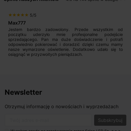
Popr
Na
5/5
star
star
star
star
star
Max777
Jestem bardzo zadowolony. Przede wszystkim od
początku uderzyło mnie profesjonalne podejście
sprzedającego. Pan ma duże doświadczenie i potrafi
odpowiednio pokierować i doradzić dzięki czemu mamy
nasze wymarzone oświetlenie. Dodatkowo udało się to
osiągnąć w przyzwoitych pieniądzach.
Newsletter
Otrzymuj informację o nowościach i wyprzedażach
Twój adres e-mail
Wyrażam zgodę na przetwarzanie przez Salon LED Sp. z o.o.,