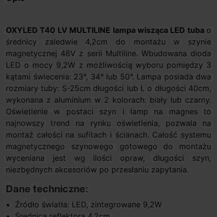
OXYLED
T40 LV MULTILINE lampa wisząca LED tuba
o
średnicy zaledwie 4,2cm do montażu w szynie
magnetycznej 48V z serii Multiline. Wbudowana dioda
LED o mocy 9,2W z możliwością wyboru pomiędzy 3
kątami świecenia: 23°, 34° lub 50°. Lampa posiada dwa
rozmiary tuby: S-25cm długości lub L o długości 40cm,
wykonana z aluminium w 2 kolorach: biały lub czarny.
Oświetlenie w postaci szyn i lamp na magnes to
najnowszy trend na rynku oświetlenia, pozwala na
montaż całości na sufitach i ścianach. Całość systemu
magnetycznego szynowego gotowego do montażu
wyceniana jest wg ilości opraw, długości szyn,
niezbędnych akcesoriów po przesłaniu zapytania.
Dane techniczne:
Źródło światła: LED, zintegrowane 9,2W
Średnica reflektora 4,2cm