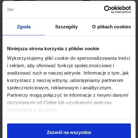
319,80 zł
123,00 zł
Zobacz szczegóły
Zobacz szczegóły
Zgoda
Szczegóły
O plikach cookies
Niniejsza strona korzysta z plików cookie
Wykorzystujemy pliki cookie do spersonalizowania treści
i reklam, aby oferować funkcje społecznościowe i
analizować ruch w naszej witrynie. Informacje o tym, jak
korzystasz z naszej witryny, udostępniamy partnerom
społecznościowym, reklamowym i analitycznym.
Partnerzy mogą połączyć te informacje z innymi danymi
otrzymanymi od Ciebie lub uzyskanymi podczas
OXYLED MULTILINE
OXYLED MULTILINE
korzystania z ich usług.
DOTS WALL Washer
GLOBE P lampa
magnetyczna LED
wisząca LED na magnes
Zezwól na wszystkie
116,85 zł
528,90 zł