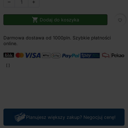



Dodaj do koszyka
favorite_border
Darmowa dostawa od 1000pln. Szybkie płatności
online.
Planujesz większy zakup? Negocjuj cenę!