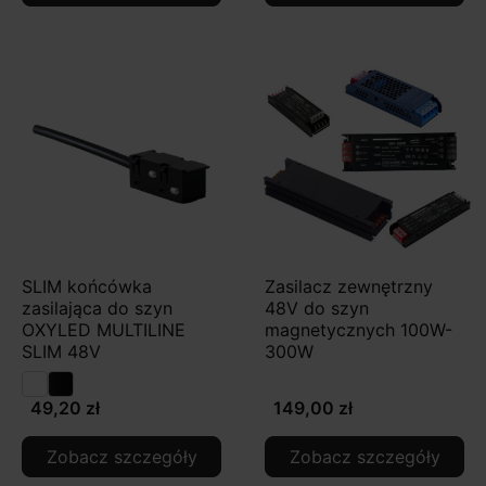
SLIM końcówka
Zasilacz zewnętrzny
zasilająca do szyn
48V do szyn
OXYLED MULTILINE
magnetycznych 100W-
SLIM 48V
300W
49,20 zł
149,00 zł
Zobacz szczegóły
Zobacz szczegóły