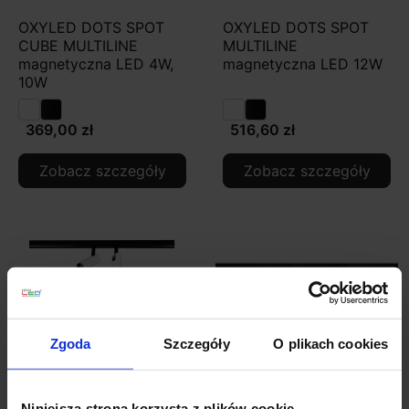
OXYLED DOTS SPOT
OXYLED DOTS SPOT
CUBE MULTILINE
MULTILINE
magnetyczna LED 4W,
magnetyczna LED 12W
10W
369,00 zł
516,60 zł
Zobacz szczegóły
Zobacz szczegóły
Zgoda
Szczegóły
O plikach cookies
Niniejsza strona korzysta z plików cookie