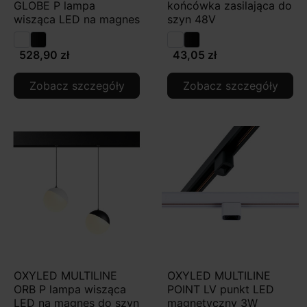
GLOBE P lampa
końcówka zasilająca do
wisząca LED na magnes
szyn 48V
528,90 zł
43,05 zł
Zobacz szczegóły
Zobacz szczegóły
OXYLED MULTILINE
OXYLED MULTILINE
ORB P lampa wisząca
POINT LV punkt LED
LED na magnes do szyn
magnetyczny 3W