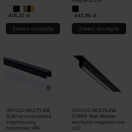
418,20 zł
442,80 zł
Zobacz szczegóły
Zobacz szczegóły
OXYLED MULTILINE
OXYLED MULTILINE
SLIM szynoprzewód
STRIPE Wall Washer
magnetyczny
wychylna magnetyczna
natynkowy 48V
LED