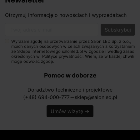
Otrzymuj informację o nowościach i wyprzedażach
Twój adres e-mail
Wyrażam zgodę na przetwarzanie przez Salon LED Sp. z o.o.,
moich danych osobowych w celach związanych z korzystaniem
ze Sklepu internetowego salonled.pl w zgodzie i według zasad
określonych w
Polityce prywatności.
Wiem, że w każdej chwili
mogę odwołać zgodę.
Pomoc w doborze
Doradztwo techniczne i projektowe
(+48) 694-000-777
sklep@salonled.pl
horizontal_rule
Umów wizytę
→