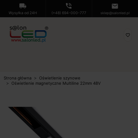
local_shipping
phone_in_talk
mail
Wysyłka od 24H
(+48) 694-000-777
sklep@salonled.pl
favorite_border
Strona główna
Oświetlenie szynowe
Oświetlenie magnetyczne Multiline 22mm 48V