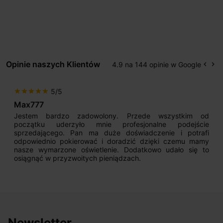
Opinie naszych Klientów
4.9 na 144 opinie w Google
keyboard_arrow_left
keyboard_arrow_right
Popr
Na
5/5
star
star
star
star
star
Max777
Jestem bardzo zadowolony. Przede wszystkim od
początku uderzyło mnie profesjonalne podejście
sprzedającego. Pan ma duże doświadczenie i potrafi
odpowiednio pokierować i doradzić dzięki czemu mamy
nasze wymarzone oświetlenie. Dodatkowo udało się to
osiągnąć w przyzwoitych pieniądzach.
Newsletter