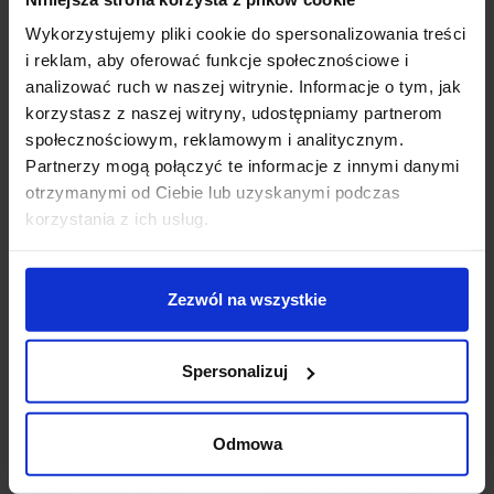
OXYLED MINI SPOT
OXYLED MINI SPOT
Wykorzystujemy pliki cookie do spersonalizowania treści
DUE MULTILINE
MULTILINE reflektor
reflektor LED na
LED na magnes 7W
i reklam, aby oferować funkcje społecznościowe i
magnes 2x7W
analizować ruch w naszej witrynie. Informacje o tym, jak
korzystasz z naszej witryny, udostępniamy partnerom
516,60 zł
319,80 zł
społecznościowym, reklamowym i analitycznym.
Partnerzy mogą połączyć te informacje z innymi danymi
Zobacz szczegóły
Zobacz szczegóły
otrzymanymi od Ciebie lub uzyskanymi podczas
korzystania z ich usług.
Zezwól na wszystkie
Spersonalizuj
Odmowa