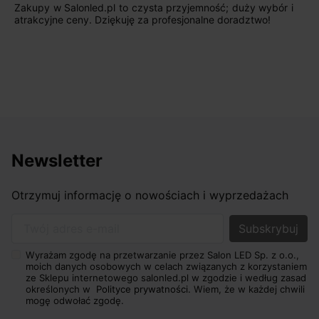
ybór i
Jestem bardzo zadowolony. Przede wszystkim 
!
początku uderzyło mnie profesjonalne podejśc
sprzedającego. Pan ma duże doświadczenie i potra
odpowiednio pokierować i doradzić dzięki czemu ma
nasze wymarzone oświetlenie. Dodatkowo udało się 
osiągnąć w przyzwoitych pieniądzach.
Newsletter
Otrzymuj informację o nowościach i wyprzedażach
Twój adres e-mail
Wyrażam zgodę na przetwarzanie przez Salon LED Sp. z o.o.,
moich danych osobowych w celach związanych z korzystaniem
ze Sklepu internetowego salonled.pl w zgodzie i według zasad
określonych w
Polityce prywatności.
Wiem, że w każdej chwili
mogę odwołać zgodę.