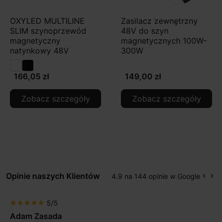
OXYLED MULTILINE
Zasilacz zewnętrzny
SLIM szynoprzewód
48V do szyn
magnetyczny
magnetycznych 100W-
natynkowy 48V
300W
166,05 zł
149,00 zł
Zobacz szczegóły
Zobacz szczegóły
Opinie naszych Klientów
4.9 na 144 opinie w Google
keyboard_arrow_left
keyboard_arrow_right
Popr
Na
5/5
star
star
star
star
star
Max777