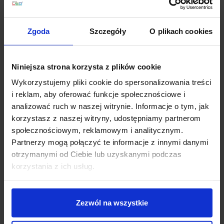
Jeśli masz pytania lub potrzebujesz pomocy, zadzwoń
lub napisz do nas: pracujemy od 8:00 do 18:00,
odpowiedzi na e-maile od 8:00 do 22:00.
Zgoda
Szczegóły
O plikach cookies
+48 694 000 777
,
+48 799 220 777
phone
sklep@salonled.pl
email
Niniejsza strona korzysta z plików cookie
Wykorzystujemy pliki cookie do spersonalizowania treści
Metody płatności
i reklam, aby oferować funkcje społecznościowe i
analizować ruch w naszej witrynie. Informacje o tym, jak
korzystasz z naszej witryny, udostępniamy partnerom
Koszt dostawy
społecznościowym, reklamowym i analitycznym.
Partnerzy mogą połączyć te informacje z innymi danymi
otrzymanymi od Ciebie lub uzyskanymi podczas
Zapytaj o produkt
korzystania z ich usług.
Zezwól na wszystkie
Opis