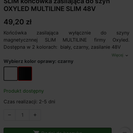
SLIM końcówka zasilająca do szyn
OXYLED MULTILINE SLIM 48V
49,20 zł
Końcówka zasilająca wyłącznie do szyny
magnetycznnej SLIM MULTILINE firmy Oxyled.
Dostępna w 2 kolorach: biały, czarny, zasilanie 48V
Więcej
expand_more
Wybierz kolor oprawy: czarny
biały
czarny
Produkt dostępny
Czas realizacji: 2-5 dni

