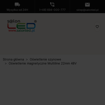
local_shipping
phone_in_talk
mail
Wysyłka od 24H
(+48) 694-000-777
sklep@salonled.pl
favorite_border
Strona główna
Oświetlenie szynowe
Oświetlenie magnetyczne Multiline 22mm 48V