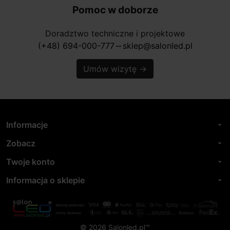
Pomoc w doborze
Doradztwo techniczne i projektowe
(+48) 694-000-777
sklep@salonled.pl
horizontal_rule
Umów wizytę
→
Informacje
arrow_drop_down
Zobacz
arrow_drop_down
Twoje konto
arrow_drop_down
Informacja o sklepie
arrow_drop_down
© 2026 Salonled.pl™