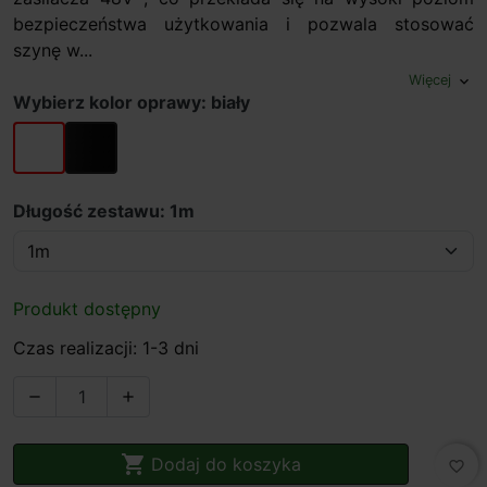
bezpieczeństwa użytkowania i pozwala stosować
szynę w...
Więcej
expand_more
Wybierz kolor oprawy: biały
biały
czarny
Długość zestawu: 1m
Produkt dostępny
Czas realizacji: 1-3 dni



Dodaj do koszyka
favorite_border