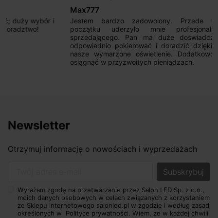
Max777
Jestem bardzo zadowolony. Przede wszystkim od
początku uderzyło mnie profesjonalne podejście
sprzedającego. Pan ma duże doświadczenie i potrafi
odpowiednio pokierować i doradzić dzięki czemu mamy
nasze wymarzone oświetlenie. Dodatkowo udało się to
osiągnąć w przyzwoitych pieniądzach.
Newsletter
Otrzymuj informację o nowościach i wyprzedażach
Twój adres e-mail
Wyrażam zgodę na przetwarzanie przez Salon LED Sp. z o.o.,
moich danych osobowych w celach związanych z korzystaniem
ze Sklepu internetowego salonled.pl w zgodzie i według zasad
określonych w
Polityce prywatności.
Wiem, że w każdej chwili