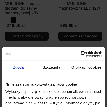
MULTILINE lampa z
mini MULTILINE
diodami do szyny
magnetyczna LED 12W
magnetycznej 48V
246,00 zł
393,60 zł
Zobacz szczegóły
Zobacz szczegóły
Zgoda
Szczegóły
O plikach cookies
Niniejsza strona korzysta z plików cookie
Wykorzystujemy pliki cookie do spersonalizowania treści
i reklam, aby oferować funkcje społecznościowe i
OXYLED DOTS SPOT
OXYLED LUCENA SLIM
analizować ruch w naszej witrynie. Informacje o tym, jak
MULTILINE
LV MULTILINE