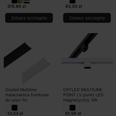
319,80 zł
43,05 zł
Zobacz szczegóły
Zobacz szczegóły
Oxyled Multiline
OXYLED MULTILINE
maskownica frontowa
POINT LV punkt LED
do szyn 1m
magnetyczny 3W
13,53 zł
61,50 zł