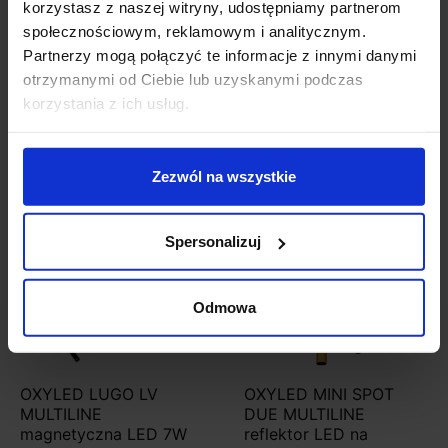
korzystasz z naszej witryny, udostępniamy partnerom
magnetyczna LED 12W
magnetyczna LED 12W
społecznościowym, reklamowym i analitycznym.
Partnerzy mogą połączyć te informacje z innymi danymi
516,60 zł
492,00 zł
otrzymanymi od Ciebie lub uzyskanymi podczas
korzystania z ich usług.
Zobacz szczegóły
Zobacz szczegóły
Zezwól na wszystkie
Spersonalizuj
Odmowa
OXYLED LUGO LV
OXYLED MINI SPOT
MULTILINE
DUE MULTILINE
magnetyczna LED 7W
reflektor LED na