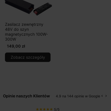
Zasilacz zewnętrzny
48V do szyn
magnetycznych 100W-
300W
149,00 zł
Zobacz szczegóły
Opinie naszych Klientów
4.9 na 144 opinie w Google
keyboard_arrow_left
keyboard_arrow_right
Popr
Na
5/5
star
star
star
star
star