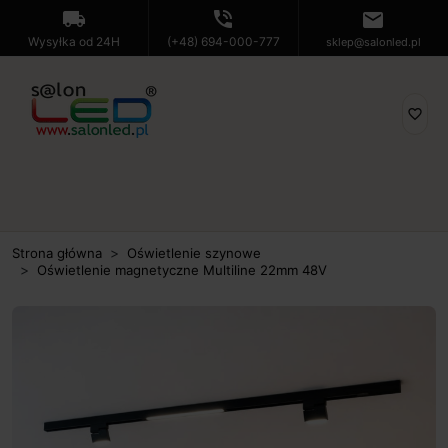
local_shipping
phone_in_talk
mail
Wysyłka od 24H
(+48) 694-000-777
sklep@salonled.pl
favorite_border
Strona główna
Oświetlenie szynowe
Oświetlenie magnetyczne Multiline 22mm 48V