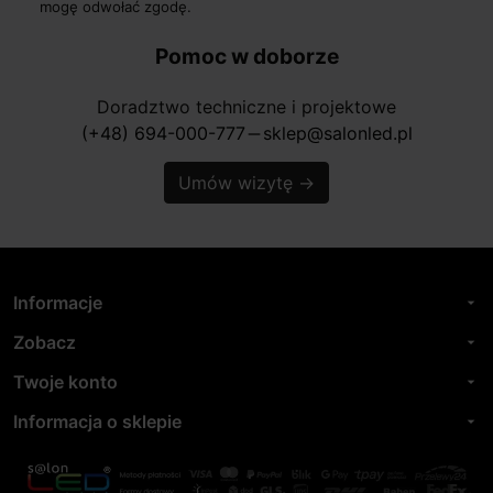
mogę odwołać zgodę.
Pomoc w doborze
Doradztwo techniczne i projektowe
(+48) 694-000-777
sklep@salonled.pl
horizontal_rule
Umów wizytę
→
Informacje
arrow_drop_down
Zobacz
arrow_drop_down
Twoje konto
arrow_drop_down
Informacja o sklepie
arrow_drop_down