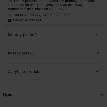
Jeśli masz pytania lub potrzebujesz pomocy, zadzwoń
lub napisz do nas: pracujemy od 8:00 do 18:00,
odpowiedzi na e-maile od 8:00 do 22:00.
+48 694 000 777
,
+48 799 220 777
phone
sklep@salonled.pl
email
Metody płatności
Koszt dostawy
Zapytaj o produkt
Opis