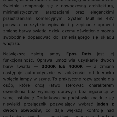
świetnie komponuje się z nowoczesną architekturą,
minimalistycznymi aranżacjami oraz eleganckimi
przestrzeniami komercyjnymi. System Multiline 48V
pozwala na szybkie wpinanie i przepinanie opraw i
zmianę barwy światła, dzięki czemu oświetlenie można
swobodnie dopasować do zmieniającego się układu
wnętrza.
Największą zaletą lampy E
pos Dots
jest jej
funkcjonalność. Oprawa umożliwia uzyskanie dwóch
barw światła —
3000K lub 4000K
— a zmiana
następuje automatycznie w zależności od kierunku
wpięcia lampy w szynę. To praktyczne rozwiązanie dla
osób, które chcą łatwo sterować charakterem
oświetlenia bez wymiany oprawy i bez ingerencji w
samą instalację. Dodatkowo na podstawie znajduje się
niewielki przełącznik pozwalający wybrać
jeden z
dwóch obwodów
, co daje większą kontrolę nad
podziałem światła i umożliwia tworzenie bardziej