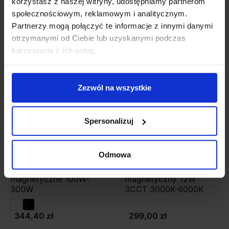
korzystasz z naszej witryny, udostępniamy partnerom
społecznościowym, reklamowym i analitycznym.
Zobacz szczegóły
Zobacz szczegóły
Partnerzy mogą połączyć te informacje z innymi danymi
otrzymanymi od Ciebie lub uzyskanymi podczas
korzystania z ich usług.
Zezwól na wszystkie
Spersonalizuj
Odmowa
Multiline zasilacz 48V
MULTILINE ZOOM 15-
wpinany w szyny
50° reflektor
magnetyczne 100W-
magnetyczny 12W
300W
3CCT 3000K-6000K
344,40 zł
299,00 zł