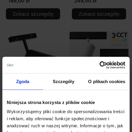
189,00 zł
249,00 zł
Zobacz szczegóły
Zobacz szczegóły
Zgoda
Szczegóły
O plikach cookies
MULTILINE NIKO S55
MULTILINE NIKO SPOT
reflektor LED 12W
LED 12W 3CCT
Niniejsza strona korzysta z plików cookie
3000K/4000K 2
3000K/4000K/5000K
Wykorzystujemy pliki cookie do spersonalizowania treści
obwody L1/L2
DALI
i reklam, aby oferować funkcje społecznościowe i
analizować ruch w naszej witrynie. Informacje o tym, jak
199,00 zł
229,00 zł