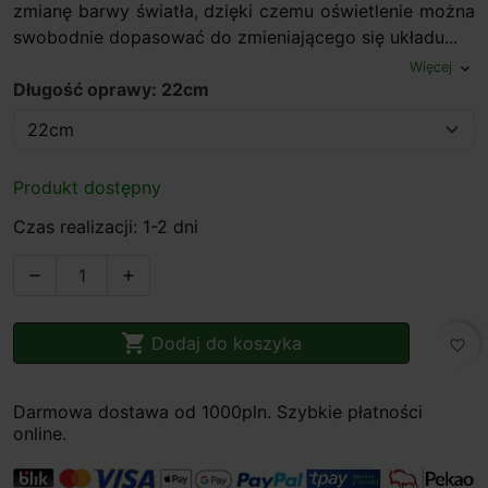
zmianę barwy światła, dzięki czemu oświetlenie można
swobodnie dopasować do zmieniającego się układu...
Więcej
expand_more
Długość oprawy: 22cm
Produkt dostępny
Czas realizacji: 1-2 dni



Dodaj do koszyka
favorite_border
Darmowa dostawa od 1000pln. Szybkie płatności
online.