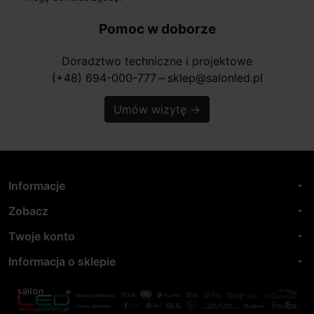
Pomoc w doborze
Doradztwo techniczne i projektowe
(+48) 694-000-777
sklep@salonled.pl
horizontal_rule
Umów wizytę
→
Informacje
arrow_drop_down
Zobacz
arrow_drop_down
Twoje konto
arrow_drop_down
Informacja o sklepie
arrow_drop_down