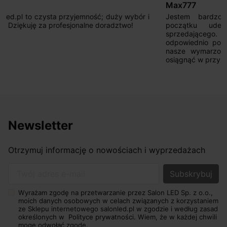
Max777
Jestem bardzo zadowolony. Przede wszystkim od
początku uderzyło mnie profesjonalne podejście
sprzedającego. Pan ma duże doświadczenie i potrafi
odpowiednio pokierować i doradzić dzięki czemu mamy
nasze wymarzone oświetlenie. Dodatkowo udało się to
osiągnąć w przyzwoitych pieniądzach.
Newsletter
Otrzymuj informację o nowościach i wyprzedażach
Twój adres e-mail
Wyrażam zgodę na przetwarzanie przez Salon LED Sp. z o.o.,
moich danych osobowych w celach związanych z korzystaniem
ze Sklepu internetowego salonled.pl w zgodzie i według zasad
określonych w
Polityce prywatności.
Wiem, że w każdej chwili
mogę odwołać zgodę.