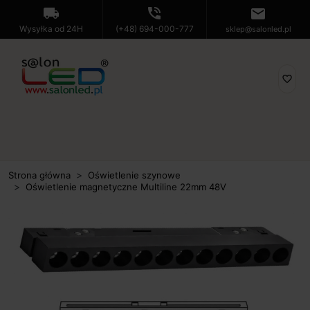
local_shipping
phone_in_talk
mail
Wysyłka od 24H
(+48) 694-000-777
sklep@salonled.pl
favorite_border
Strona główna
Oświetlenie szynowe
Oświetlenie magnetyczne Multiline 22mm 48V