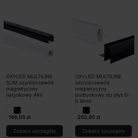
OXYLED MULTILINE
OXYLED MULTILINE
SLIM szynoprzewód
szynoprzewód
magnetyczny
magnetyczny
natynkowy 48V
podtynkowy do płyt G-
K 9mm
166,05 zł
202,95 zł
Zobacz szczegóły
Zobacz szczegóły