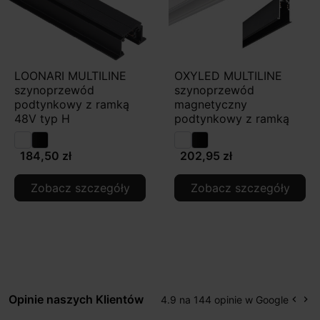
LOONARI MULTILINE
OXYLED MULTILINE
szynoprzewód
szynoprzewód
podtynkowy z ramką
magnetyczny
48V typ H
podtynkowy z ramką
184,50 zł
202,95 zł
Zobacz szczegóły
Zobacz szczegóły
Opinie naszych Klientów
4.9 na 144 opinie w Google
keyboard_arrow_left
keyboard_arrow_right
Popr
Na