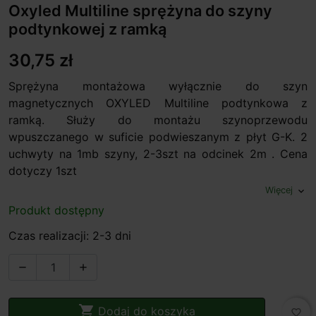
Oxyled Multiline sprężyna do szyny
podtynkowej z ramką
30,75 zł
Sprężyna montażowa wyłącznie do szyn
magnetycznych OXYLED Multiline podtynkowa z
ramką. Służy do montażu szynoprzewodu
wpuszczanego w suficie podwieszanym z płyt G-K. 2
uchwyty na 1mb szyny, 2-3szt na odcinek 2m . Cena
dotyczy 1szt
Więcej
expand_more
Produkt dostępny
Czas realizacji: 2-3 dni



Dodaj do koszyka
favorite_border