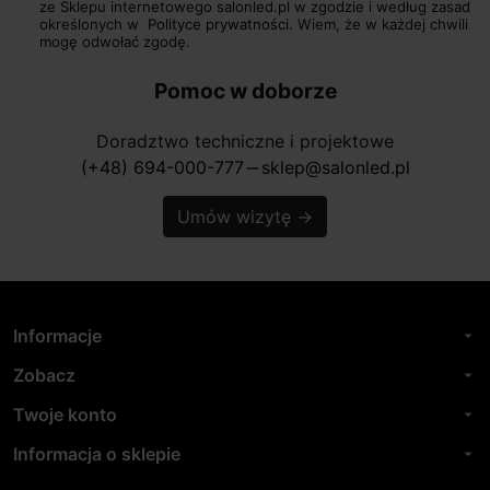
ze Sklepu internetowego salonled.pl w zgodzie i według zasad
określonych w
Polityce prywatności.
Wiem, że w każdej chwili
mogę odwołać zgodę.
Pomoc w doborze
Doradztwo techniczne i projektowe
(+48) 694-000-777
sklep@salonled.pl
horizontal_rule
Umów wizytę
→
Informacje
arrow_drop_down
Zobacz
arrow_drop_down
Twoje konto
arrow_drop_down
Informacja o sklepie
arrow_drop_down