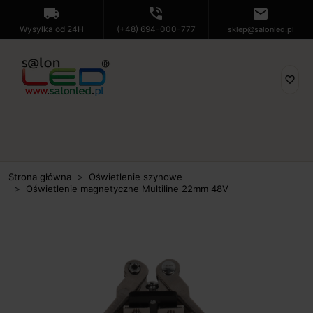
local_shipping
phone_in_talk
mail
Wysyłka od 24H
(+48) 694-000-777
sklep@salonled.pl
favorite_border
Strona główna
Oświetlenie szynowe
Oświetlenie magnetyczne Multiline 22mm 48V