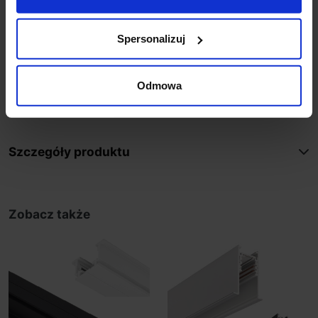
Sprężyna montażowa wyłącznie do szyn
magnetycznych OXYLED Multiline podtynkowa z
Spersonalizuj
ramką. Służy do montażu szynoprzewodu
wpuszczanego w suficie podwieszanym z płyt G-K. 2
Odmowa
uchwyty na 1mb szyny, 2-3szt na odcinek 2m . Cena
dotyczy 1szt
Szczegóły produktu
Zobacz także