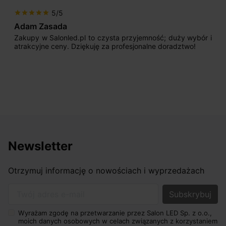
5/5
star
star
star
star
star
Adam Zasada
Zakupy w Salonled.pl to czysta przyjemność; duży wybór i
atrakcyjne ceny. Dziękuję za profesjonalne doradztwo!
Newsletter
Otrzymuj informację o nowościach i wyprzedażach
Twój adres e-mail
Wyrażam zgodę na przetwarzanie przez Salon LED Sp. z o.o.,
moich danych osobowych w celach związanych z korzystaniem