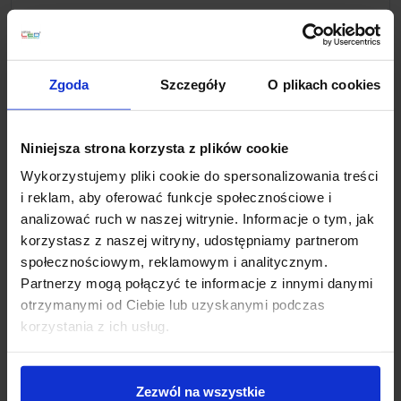
Jeśli masz pytania lub potrzebujesz pomocy, zadzwoń
lub napisz do nas: pracujemy od 8:00 do 18:00,
odpowiedzi na e-maile od 8:00 do 22:00.
+48 694 000 777
,
+48 799 220 777
phone
Zgoda
Szczegóły
O plikach cookies
sklep@salonled.pl
email
Metody płatności
Niniejsza strona korzysta z plików cookie
Wykorzystujemy pliki cookie do spersonalizowania treści
i reklam, aby oferować funkcje społecznościowe i
Koszt dostawy
analizować ruch w naszej witrynie. Informacje o tym, jak
korzystasz z naszej witryny, udostępniamy partnerom
społecznościowym, reklamowym i analitycznym.
Zapytaj o produkt
Partnerzy mogą połączyć te informacje z innymi danymi
otrzymanymi od Ciebie lub uzyskanymi podczas
korzystania z ich usług.
Opis
Zezwól na wszystkie