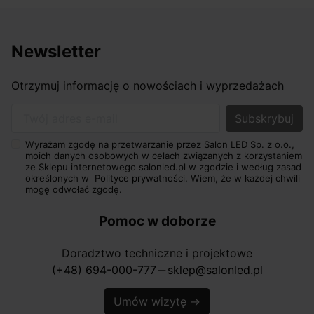
Newsletter
Otrzymuj informację o nowościach i wyprzedażach
Twój adres e-mail
Wyrażam zgodę na przetwarzanie przez Salon LED Sp. z o.o.,
moich danych osobowych w celach związanych z korzystaniem
ze Sklepu internetowego salonled.pl w zgodzie i według zasad
określonych w
Polityce prywatności.
Wiem, że w każdej chwili
mogę odwołać zgodę.
Pomoc w doborze
Doradztwo techniczne i projektowe
(+48) 694-000-777
sklep@salonled.pl
horizontal_rule
Umów wizytę
→