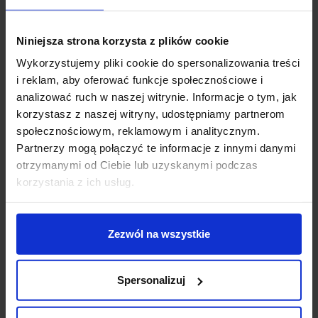
Metody płatności
Niniejsza strona korzysta z plików cookie
Koszt dostawy
Wykorzystujemy pliki cookie do spersonalizowania treści
i reklam, aby oferować funkcje społecznościowe i
analizować ruch w naszej witrynie. Informacje o tym, jak
Zapytaj o produkt
korzystasz z naszej witryny, udostępniamy partnerom
społecznościowym, reklamowym i analitycznym.
Partnerzy mogą połączyć te informacje z innymi danymi
otrzymanymi od Ciebie lub uzyskanymi podczas
Opis
korzystania z ich usług.
Paulmann Mari 709.51, 709.52
to okrągły i gustowny
Zezwól na wszystkie
plafon sufitowy z kloszem z tkaniny. Abażur dostępny
jest w 2 wersjach kolorystycznych: niebieskim i
beżowym. Klosz jest zamknięty od dołu dyskiem
Spersonalizuj
dyfuzora, dzięki czemu nie oślepia a dodatkowo
równomiernie rozprowadza światło. Źródłem światła są