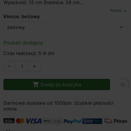
Wysokość: 13 cm Średnica: 28 cm...
Więcej
expand_more
Klosze: beżowy
Produkt dostępny
Czas realizacji: 5-8 dni



Dodaj do koszyka
favorite_border
Darmowa dostawa od 1000pln. Szybkie płatności
online.