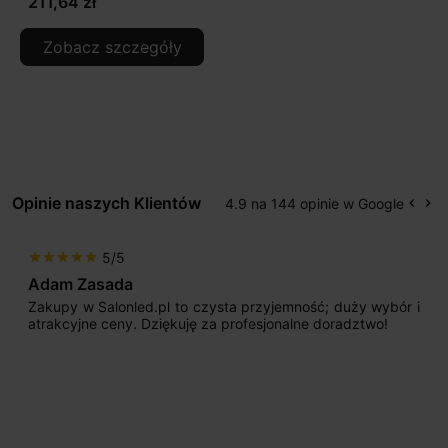
211,64 zł
Zobacz szczegóły
Opinie naszych Klientów
4.9 na 144 opinie w Google
keyboard_arrow_left
keyboard_arrow_right
Popr
Na
5/5
star
star
star
star
star
Adam Zasada
Zakupy w Salonled.pl to czysta przyjemność; duży wybór i
atrakcyjne ceny. Dziękuję za profesjonalne doradztwo!