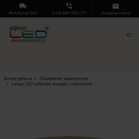
local_shipping
phone_in_talk
mail
Wysyłka od 24H
(+48) 694-000-777
sklep@salonled.pl
favorite_border
Strona główna
Oświetlenie wewnętrzne
Lampy LED sufitowe wiszące i natynkowe