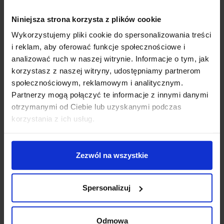
GU10 LED o mocy 15W. Uniwersalna forma oraz
Niniejsza strona korzysta z plików cookie
nowoczesny design sprawiają, że ta oprawa doskonale
sprawdzi się w każdym pomieszczeniu. Idealna jako
Wykorzystujemy pliki cookie do spersonalizowania treści
oświetlenie w kuchni, salonie, jadalni, sypialni,
i reklam, aby oferować funkcje społecznościowe i
korytarzu, gabinecie, toalecie itp.
analizować ruch w naszej witrynie. Informacje o tym, jak
korzystasz z naszej witryny, udostępniamy partnerom
Parametry techniczne:
społecznościowym, reklamowym i analitycznym.
Źródło światła
GU10
Partnerzy mogą połączyć te informacje z innymi danymi
Moc
15W
otrzymanymi od Ciebie lub uzyskanymi podczas
Zasilanie
230V
korzystania z ich usług.
Wysokość
10 cm- rozmiar S, 17- rozmiar M
Wymiary
8 cm x 8 cm- rozmiar S, 5 cm x 7 cm-
rozmiar M
Zezwól na wszystkie
Materiał
gips
Kolor
biały
Spersonalizuj
Producent
REDLUX
Informacje dodatkowe:
Odmowa