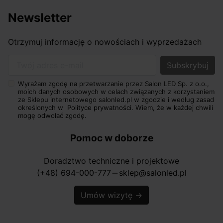
Newsletter
Otrzymuj informację o nowościach i wyprzedażach
Twój adres e-mail
Wyrażam zgodę na przetwarzanie przez Salon LED Sp. z o.o.,
moich danych osobowych w celach związanych z korzystaniem
ze Sklepu internetowego salonled.pl w zgodzie i według zasad
określonych w
Polityce prywatności.
Wiem, że w każdej chwili
mogę odwołać zgodę.
Pomoc w doborze
Doradztwo techniczne i projektowe
(+48) 694-000-777
sklep@salonled.pl
horizontal_rule
Umów wizytę
→