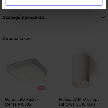
Brak źródła światła w komplecie
Szczegóły produktu
Zobacz także
Plafon LED Redlux
Redlux CANTO Lampa
Mensa R10582
sufitowa GU10 biała,