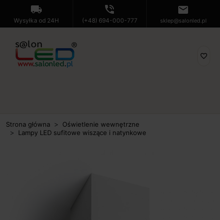
local_shipping
phone_in_talk
mail
Wysyłka od 24H
(+48) 694-000-777
sklep@salonled.pl
favorite_border
Strona główna
Oświetlenie wewnętrzne
Lampy LED sufitowe wiszące i natynkowe