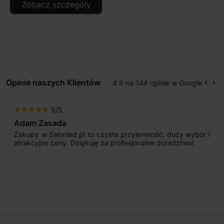
Zobacz szczegóły
Opinie naszych Klientów
4.9 na 144 opinie w Google
keyboard_arrow_left
keyboard_arrow_right
Popr
Na
5/5
star
star
star
star
star
Adam Zasada
Zakupy w Salonled.pl to czysta przyjemność; duży wybór i
atrakcyjne ceny. Dziękuję za profesjonalne doradztwo!