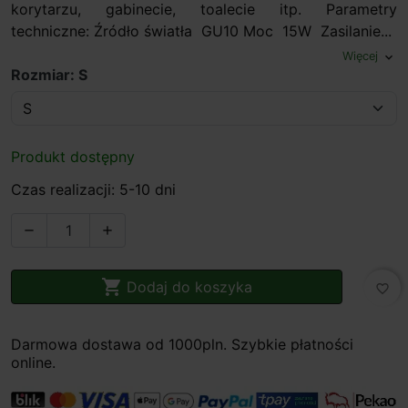
korytarzu, gabinecie, toalecie itp. Parametry
techniczne: Źródło światła GU10 Moc 15W Zasilanie...
Więcej
expand_more
Rozmiar: S
Produkt dostępny
Czas realizacji: 5-10 dni



Dodaj do koszyka
favorite_border
Darmowa dostawa od 1000pln. Szybkie płatności
online.