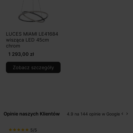
LUCES MIAMI LE41684
wisząca LED 45cm
chrom
1 293,00 zł
Zobacz szczegóły
Opinie naszych Klientów
4.9 na 144 opinie w Google
keyboard_arrow_left
keyboard_arrow_right
Popr
Na
5/5
star
star
star
star
star