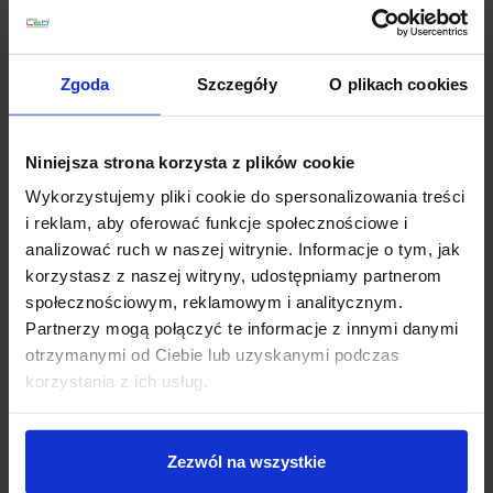
Parametry:
średnica (mm): 495
wysokość (mm): 115
Zgoda
Szczegóły
O plikach cookies
ilość źródeł / rodzaj trzonka: 1 x LED zintegrowany
max moc źródła: 27 W
napięcie: 230 V
Niniejsza strona korzysta z plików cookie
źródło w zestawie: LED 27 W, 1890 lm, 3000K
kolor lampy: chrom
Wykorzystujemy pliki cookie do spersonalizowania treści
materiał: aluminium
i reklam, aby oferować funkcje społecznościowe i
IP: 20
analizować ruch w naszej witrynie. Informacje o tym, jak
korzystasz z naszej witryny, udostępniamy partnerom
społecznościowym, reklamowym i analitycznym.
Szczegóły produktu
Partnerzy mogą połączyć te informacje z innymi danymi
otrzymanymi od Ciebie lub uzyskanymi podczas
korzystania z ich usług.
Zobacz także
Zezwól na wszystkie