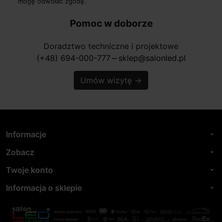
mogę odwołać zgodę.
Pomoc w doborze
Doradztwo techniczne i projektowe
(+48) 694-000-777
sklep@salonled.pl
horizontal_rule
Umów wizytę
→
Informacje
arrow_drop_down
Zobacz
arrow_drop_down
Twoje konto
arrow_drop_down
Informacja o sklepie
arrow_drop_down