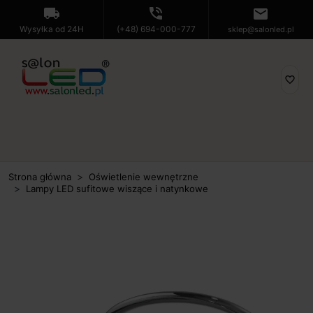
local_shipping
phone_in_talk
mail
Wysyłka od 24H
(+48) 694-000-777
sklep@salonled.pl
favorite_border
Strona główna
Oświetlenie wewnętrzne
Lampy LED sufitowe wiszące i natynkowe