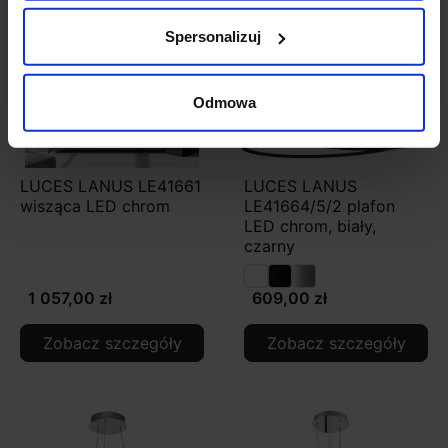
Spersonalizuj
Odmowa
LUCES LANUS LE41661
LUCES LANUS
wisząca LED chrom
LE41664/5/2 plafon
LED chrom, biały,
czarny
1 057,00 zł
609,00 zł
Zobacz szczegóły
Zobacz szczegóły