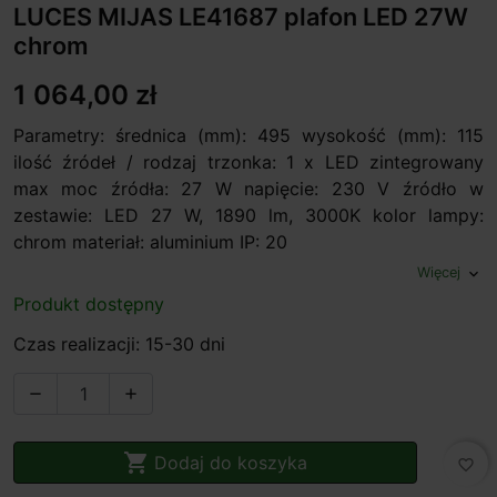
LUCES MIJAS LE41687 plafon LED 27W
chrom
1 064,00 zł
Parametry: średnica (mm): 495 wysokość (mm): 115
ilość źródeł / rodzaj trzonka: 1 x LED zintegrowany
max moc źródła: 27 W napięcie: 230 V źródło w
zestawie: LED 27 W, 1890 lm, 3000K kolor lampy:
chrom materiał: aluminium IP: 20
Więcej
expand_more
Produkt dostępny
Czas realizacji: 15-30 dni



Dodaj do koszyka
favorite_border