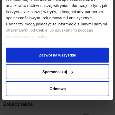
Parametry:
analizować ruch w naszej witrynie. Informacje o tym, jak
wysokość (mm): 200
korzystasz z naszej witryny, udostępniamy partnerom
szerokość (mm): 455
społecznościowym, reklamowym i analitycznym.
głębokość (mm): 455
Partnerzy mogą połączyć te informacje z innymi danymi
ilość źródeł / rodzaj trzonka: 4 x E14
otrzymanymi od Ciebie lub uzyskanymi podczas
max moc źródła: 12 W
korzystania z ich usług.
napięcie: 230 V
źródło w zestawie: Brak
kolor lampy: złoty i odcienie złota
Zezwól na wszystkie
materiał: metal
IP: 20
Spersonalizuj
Szczegóły produktu
Odmowa
Zobacz także