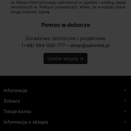
ze Sklepu internetowego salonled.pl w zgodzie i według zasad
określonych w
Polityce prywatności.
Wiem, że w każdej chwili
mogę odwołać zgodę.
Pomoc w doborze
Doradztwo techniczne i projektowe
(+48) 694-000-777
sklep@salonled.pl
horizontal_rule
Umów wizytę
→
Informacje
arrow_drop_down
Zobacz
arrow_drop_down
Twoje konto
arrow_drop_down
Informacja o sklepie
arrow_drop_down