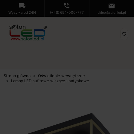
local_shipping
phone_in_talk
mail
Wysyłka od 24H
(+48) 694-000-777
sklep@salonled.pl
favorite_border
Strona główna
Oświetlenie wewnętrzne
Lampy LED sufitowe wiszące i natynkowe