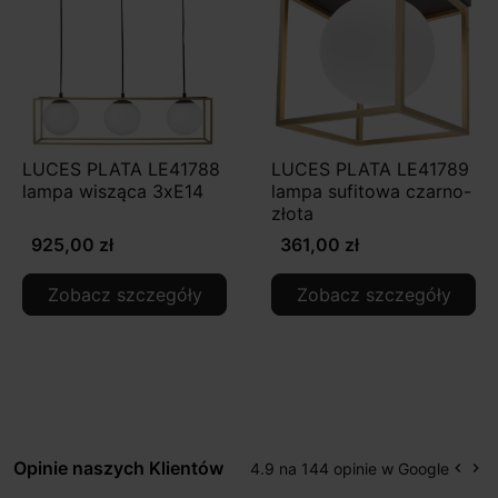
LUCES PLATA LE41788
LUCES PLATA LE41789
lampa wisząca 3xE14
lampa sufitowa czarno-
złota
925,00 zł
361,00 zł
Zobacz szczegóły
Zobacz szczegóły
Opinie naszych Klientów
4.9 na 144 opinie w Google
keyboard_arrow_left
keyboard_arrow_right
Popr
Na