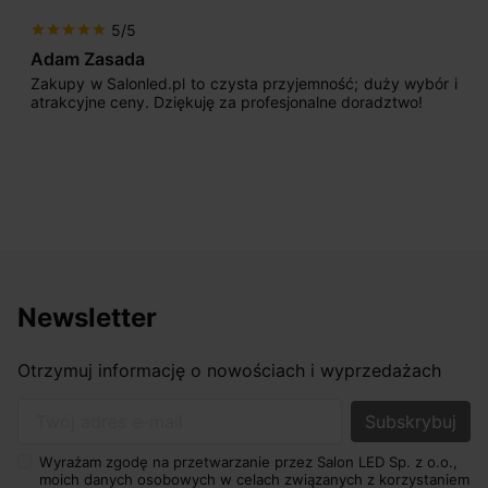
5/5
star
star
star
star
star
Adam Zasada
Zakupy w Salonled.pl to czysta przyjemność; duży wybór i
atrakcyjne ceny. Dziękuję za profesjonalne doradztwo!
Newsletter
Otrzymuj informację o nowościach i wyprzedażach
Twój adres e-mail
Wyrażam zgodę na przetwarzanie przez Salon LED Sp. z o.o.,
moich danych osobowych w celach związanych z korzystaniem