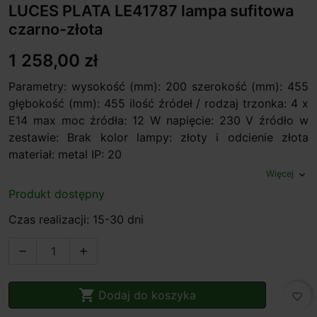
LUCES PLATA LE41787 lampa sufitowa
czarno-złota
1 258,00 zł
Parametry: wysokość (mm): 200 szerokość (mm): 455
głębokość (mm): 455 ilość źródeł / rodzaj trzonka: 4 x
E14 max moc źródła: 12 W napięcie: 230 V źródło w
zestawie: Brak kolor lampy: złoty i odcienie złota
materiał: metal IP: 20
Więcej
expand_more
Produkt dostępny
Czas realizacji: 15-30 dni



Dodaj do koszyka
favorite_border