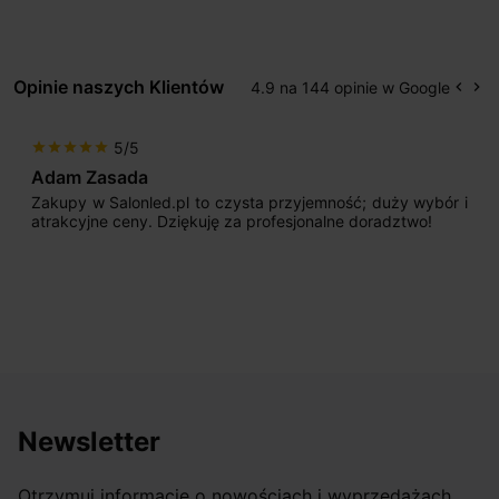
Opinie naszych Klientów
4.9 na 144 opinie w Google
keyboard_arrow_left
keyboard_arrow_right
Popr
Na
5/5
star
star
star
star
star
Adam Zasada
Zakupy w Salonled.pl to czysta przyjemność; duży wybór i
atrakcyjne ceny. Dziękuję za profesjonalne doradztwo!
Newsletter
Otrzymuj informację o nowościach i wyprzedażach