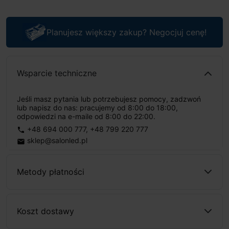
Planujesz większy zakup? Negocjuj cenę!
Wsparcie techniczne
Jeśli masz pytania lub potrzebujesz pomocy, zadzwoń
lub napisz do nas: pracujemy od 8:00 do 18:00,
odpowiedzi na e-maile od 8:00 do 22:00.
+48 694 000 777
,
+48 799 220 777
phone
sklep@salonled.pl
email
Metody płatności
Koszt dostawy