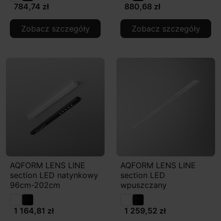
784,74 zł
880,68 zł
Zobacz szczegóły
Zobacz szczegóły
AQFORM LENS LINE
AQFORM LENS LINE
section LED natynkowy
section LED
96cm-202cm
wpuszczany
1 164,81 zł
1 259,52 zł