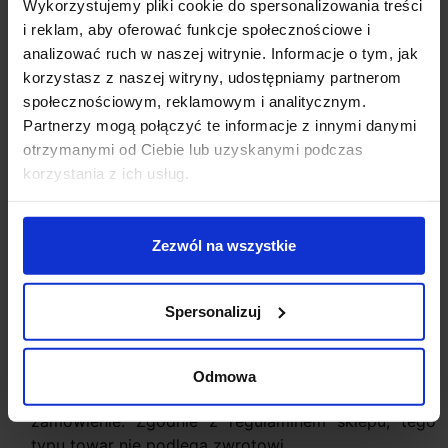
Wykorzystujemy pliki cookie do spersonalizowania treści
2750lm, 4000K-3010lm
i reklam, aby oferować funkcje społecznościowe i
Wymiary profilu wys. 3,2cm x szerokość 4,2cm
analizować ruch w naszej witrynie. Informacje o tym, jak
długość 180cm x 89cm
korzystasz z naszej witryny, udostępniamy partnerom
Kąt świecenia: 26° lub 54°
społecznościowym, reklamowym i analitycznym.
Kolory czarny, biały
Partnerzy mogą połączyć te informacje z innymi danymi
Sposób montażu sufit natynkowo
otrzymanymi od Ciebie lub uzyskanymi podczas
Producent Aquaform
korzystania z ich usług.
Gwarancja 5 lat
CRI >90
Dodatkowe informacje:
Zezwól na wszystkie
Inne kolory na zapytanie i po indywidualnym
wyborze
Spersonalizuj
Wbudowany zasilacz LED
Źródło światła w komplecie
Ściemnianie w opcji: DALI, Switchdim, AQsmart
Odmowa
Produkt przygotowywany na indywidualne
zamówienie. Zgodnie z regulaminem sklepu, tego
typu towar nie podlega zwrotowi