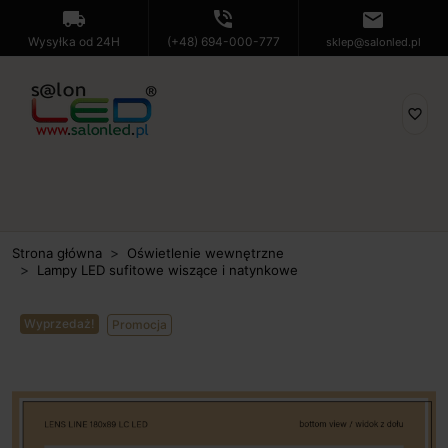
local_shipping
phone_in_talk
mail
Wysyłka od 24H
(+48) 694-000-777
sklep@salonled.pl
favorite_border
Strona główna
Oświetlenie wewnętrzne
Lampy LED sufitowe wiszące i natynkowe
Wyprzedaż!
Promocja