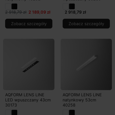
2 918,79 zł
2 189,09 zł
2 918,79 zł
Zobacz szczegóły
Zobacz szczegóły
AQFORM LENS LINE
AQFORM LENS LINE
LED wpuszczany 43cm
natynkowy 53cm
30173
40258