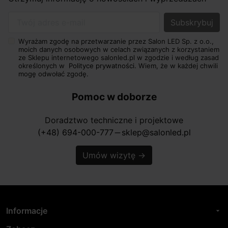
Twój adres e-mail
Wyrażam zgodę na przetwarzanie przez Salon LED Sp. z o.o.,
moich danych osobowych w celach związanych z korzystaniem
ze Sklepu internetowego salonled.pl w zgodzie i według zasad
określonych w
Polityce prywatności.
Wiem, że w każdej chwili
mogę odwołać zgodę.
Pomoc w doborze
Doradztwo techniczne i projektowe
(+48) 694-000-777
sklep@salonled.pl
horizontal_rule
Umów wizytę
→
Informacje
arrow_drop_down