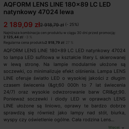
AQFORM LENS LINE 180x89 LC LED
natynkowy 47024 lewa
2 189,09 zł
2 918,79 zł
(- 25%)
Najniższa kombinacja cen produktu w ciągu 30 dni przed promocją:
2 125,44 zł
/ -3 %
Regularna cena produktu
2 918,79 zł
/ 27 %
AQFORM LENS LINE 180x89 LC LED natynkowy 47024
to lampa LED sufitowa w kształcie litery L skierowanej
w lewą stronę. Na lampie modularnie ułożone są
soczewki, co minimalizuje efekt olśnienia. Lampa LENS
LINE oferuje światło LED o wysokiej jakości z długim
czasem świecenia (&gt;60 000h to 7 lat świecenia
24/7) oraz wysokie odwzorowanie barw CRI&gt;90.
Ponieważ soczewki i diody LED w oprawach LENS
LINE ułożone są liniowo, oprawy te bardzo dobrze
sprawdzą się również jako lampy nad stół, biurka,
wyspy czy oświetlenie ogólne. Cała rodzina Lens...
Więcej
expand_more