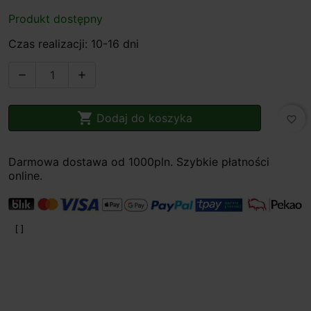
Produkt dostępny
Czas realizacji: 10-16 dni



Dodaj do koszyka
favorite_border
Darmowa dostawa od 1000pln. Szybkie płatności
online.