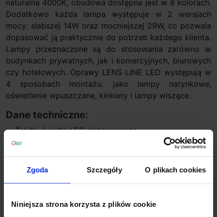
naturalna 4000K, obudowa dostępna jest w 8 kolorach.
Dodatkowo każda lampa występuje w 2 wersjach
mocy: słabszej 14W oraz mocniejszej 29W, co pozwala
dopasować ją praktycznie do potrzeb każdego klienta.
Lampy przeznaczone są do stosowania zarówno w
budynkach prywatnych, jak i komercyjnych, biurowych
czy hotelowych. Oprawy LENS LINE LED występują w
4 sposobach montażu: jako lampy natynkowe,
oświetlenie wpuszczane, kinkiety i lampy wiszące.
Dane techniczne:
Źródło światła LED zintegrowane
Zasilanie wejściowe 230V
Moc 14W lub 29W
Barwa światła: 2700K biała ciepła, 3000K biała
Zgoda
Szczegóły
O plikach cookies
ciepła, 4000K biała neutralna
Strumień światła 14W: 2700K-1330lm, 3000K-1460lm,
4000K-1610lm
Niniejsza strona korzysta z plików cookie
Strumień światła 29W: 2700K-2490lm, 3000K-