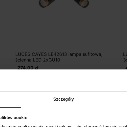
LUCES CAYES LE42613 lampa sufitowa,
L
ścienna LED 2xGU10
3
274,00 zł
Zobacz szczegóły
Szczegóły
 plików cookie
do spersonalizowania treści i reklam, aby oferować funkcje sp