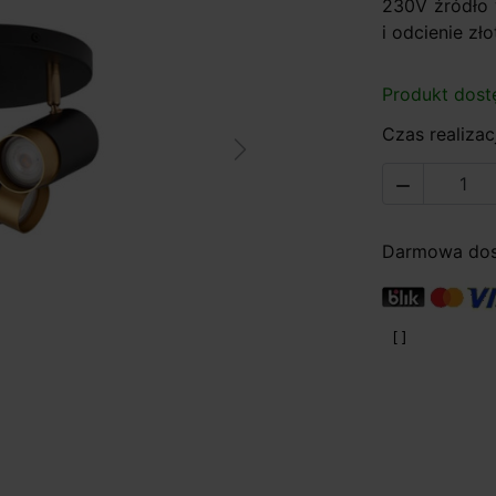
230V źródło 
i odcienie zło
Produkt dost
Czas realizacj
Next

Darmowa dost