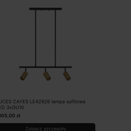
UCES CAYES LE42926 lampa sufitowa
ED 3xGU10
605,00 zł
Zobacz szczegóły