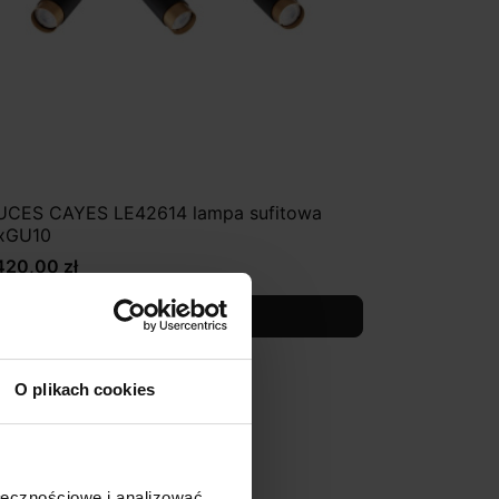
UCES CAYES LE42614 lampa sufitowa
xGU10
420,00 zł
Zobacz szczegóły
O plikach cookies
ołecznościowe i analizować