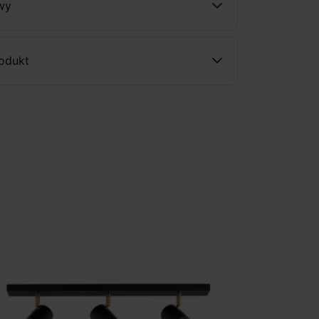
wy
rodukt