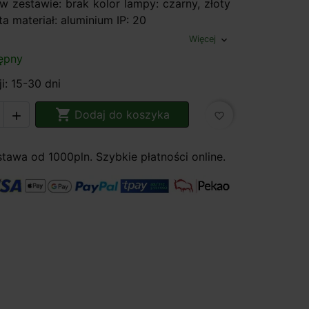
w zestawie: brak kolor lampy: czarny, złoty
ta materiał: aluminium IP: 20
Więcej
expand_more
ępny
i: 15-30 dni

Dodaj do koszyka

favorite_border
awa od 1000pln. Szybkie płatności online.