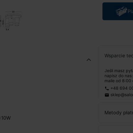
Pl
Wsparcie te
Jeśli masz py
napisz do nas
maile od 8:00 
+48 694 0
phone
sklep@salo
email
Metody płat
3x10W