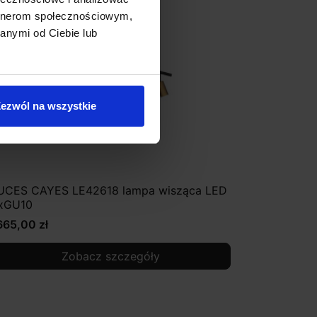
artnerom społecznościowym,
anymi od Ciebie lub
ezwól na wszystkie
UCES CAYES LE42618 lampa wisząca LED
xGU10
665,00 zł
Zobacz szczegóły