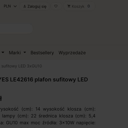
0
Zaloguj się
Koszyk

favorite_border
shopping_cart
D
Marki
Bestsellery
Wyprzedaże
 sufitowy LED 3xGU10
ES LE42616 plafon sufitowy LED
ł
wysokość (cm): 14 wysokość klosza (cm):
a lampy (cm): 22 średnica klosza (cm): 5,4
ka: GU10 max moc źródła: 3x10W napięcie: