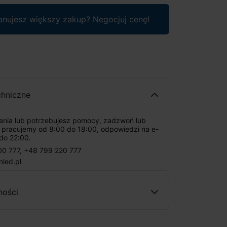
anujesz większy zakup? Negocjuj cenę!
chniczne
tania lub potrzebujesz pomocy, zadzwoń lub
: pracujemy od 8:00 do 18:00, odpowiedzi na e-
do 22:00.
00 777
,
+48 799 220 777
nled.pl
ności