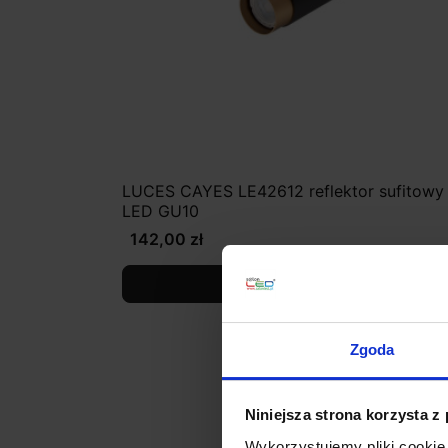
LUCES CAYES LE42612 reflektor sufitowy
LED GU10
142,00 zł
Zobacz szczegóły
Zgoda
Niniejsza strona korzysta z
Wykorzystujemy pliki cookie 