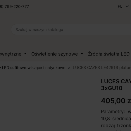
8) 799-220-777
zewnętrzne
Oświetlenie szynowe
Źródła światła LE
LUCES CAYES LE42616 plafon
 LED sufitowe wiszące i natynkowe
LUCES CAY
3xGU10
405,00 z
Parametry: 
10,8 średnic
rodzaj trzon