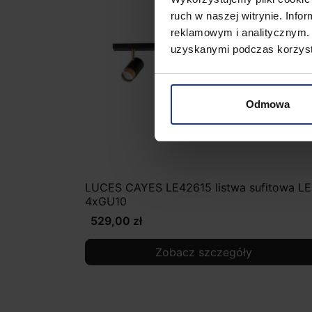
ruch w naszej witrynie. Inf
reklamowym i analitycznym. 
uzyskanymi podczas korzysta
Odmowa
LUCES CAYES LE42615 listwa sufitowa L
4xGU10
529,00 zł
Zobacz szczegóły