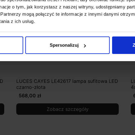
ormacje o tym, jak korzystasz z naszej witryny, udostępniamy p
Partnerzy mogą połączyć te informacje z innymi danymi otrzym
nia z ich usług.
Spersonalizuj
Z
ED
LUCES CAYES LE42617 lampa sufitowa LED
L
czarno-złota
4
568,00 zł
Zobacz szczegóły