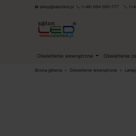
sklep@salonled.pl
(+48) 694-000-777
(+4

phone
phone
Oświetlenie wewnętrzne
Oświetlenie 
Strona główna
Oświetlenie wewnętrzne
Lampy