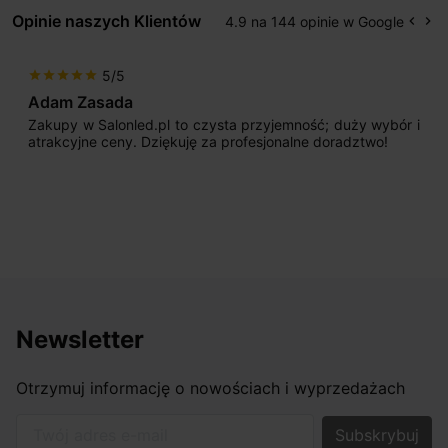
Opinie naszych Klientów
4.9 na 144 opinie w Google
keyboard_arrow_left
keyboard_arrow_right
Popr
Na
5/5
star
star
star
star
star
Adam Zasada
Zakupy w Salonled.pl to czysta przyjemność; duży wybór i
atrakcyjne ceny. Dziękuję za profesjonalne doradztwo!
Newsletter
Otrzymuj informację o nowościach i wyprzedażach
Twój adres e-mail