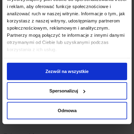
Parametry:
i reklam, aby oferować funkcje społecznościowe i
wysokość klosza (cm): 12
analizować ruch w naszej witrynie. Informacje o tym, jak
średnica (cm): 18
korzystasz z naszej witryny, udostępniamy partnerom
średnica klosza (cm): 15
społecznościowym, reklamowym i analitycznym.
ilość źródeł: 3
Partnerzy mogą połączyć te informacje z innymi danymi
rodzaj trzonka: E14
otrzymanymi od Ciebie lub uzyskanymi podczas
max moc źródła: 5W
korzystania z ich usług.
napięcie: 230V
możliwość ściemniania: Tak, z zastosowaniem
ściemnialnej żarówki.
Zezwól na wszystkie
kolor lampy: czarny
materiał: metal
IP: 20
Spersonalizuj
Szczegóły produktu
Odmowa