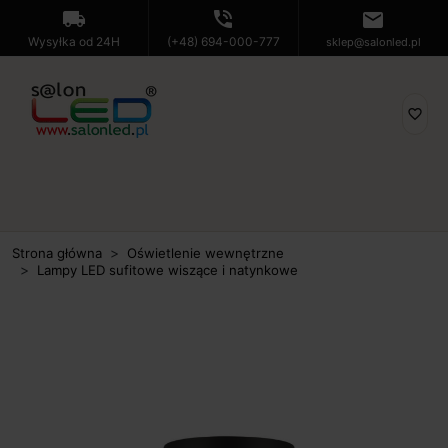
local_shipping
phone_in_talk
mail
Wysyłka od 24H
(+48) 694-000-777
sklep@salonled.pl
favorite_border
Strona główna
Oświetlenie wewnętrzne
Lampy LED sufitowe wiszące i natynkowe