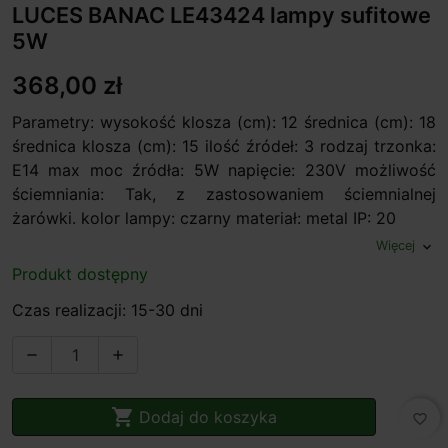
LUCES BANAC LE43424 lampy sufitowe
5W
368,00 zł
Parametry: wysokość klosza (cm): 12 średnica (cm): 18
średnica klosza (cm): 15 ilość źródeł: 3 rodzaj trzonka:
E14 max moc źródła: 5W napięcie: 230V możliwość
ściemniania: Tak, z zastosowaniem ściemnialnej
żarówki. kolor lampy: czarny materiał: metal IP: 20
Więcej
expand_more
Produkt dostępny
Czas realizacji: 15-30 dni



Dodaj do koszyka
favorite_border