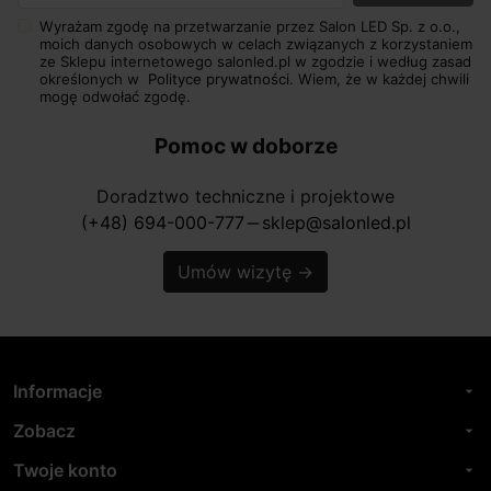
Wyrażam zgodę na przetwarzanie przez Salon LED Sp. z o.o.,
moich danych osobowych w celach związanych z korzystaniem
ze Sklepu internetowego salonled.pl w zgodzie i według zasad
określonych w
Polityce prywatności.
Wiem, że w każdej chwili
mogę odwołać zgodę.
Pomoc w doborze
Doradztwo techniczne i projektowe
(+48) 694-000-777
sklep@salonled.pl
horizontal_rule
Umów wizytę
→
Informacje
arrow_drop_down
Zobacz
arrow_drop_down
Twoje konto
arrow_drop_down