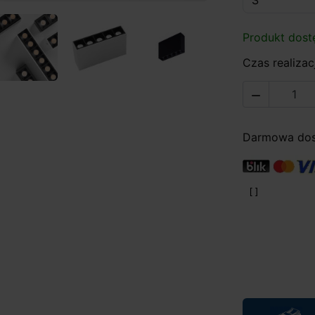
Produkt dost
Czas realizacj

Darmowa dost