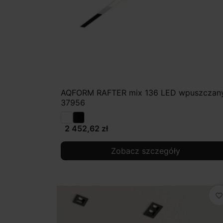
AQFORM RAFTER mix 136 LED wpuszczan
37956
2 452,62 zł
Zobacz szczegóły
favorite_border