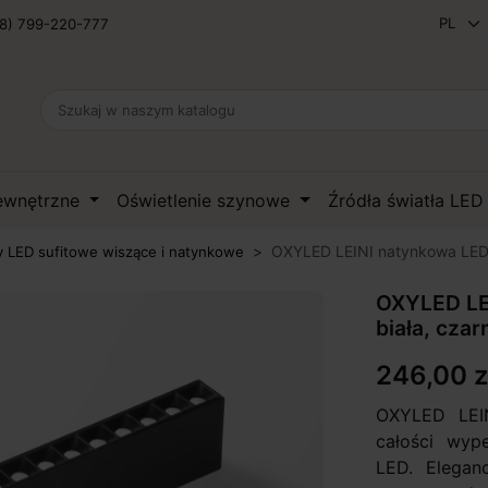
8) 799-220-777
zewnętrzne
Oświetlenie szynowe
Źródła światła LE
OXYLED LEINI natynkowa LED 
 LED sufitowe wiszące i natynkowe
OXYLED LE
biała, czar
246,00 z
OXYLED LEI
całości wyp
LED. Elegan