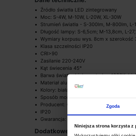
Dane techniczne:
Źródło światła LED zintegrowany
Moc: S-4W, M-10W, L-20W, XL-30W
Strumień światła - S-300lm, M-800lm, L
Długość lampy: S-6,5cm; M-13,8cm, L-27
Wymiary korpusu wys. 8cm x szerokość
Klasa szczelności IP20
CRI>90
Zasilanie 220-240V
Kąt świecenia 45°
Barwa światła: biała neutralna 4000K, bi
Materiał aluminium
Kolory: biała lub czarna ramka + czarne o
Sposób montażu wpuszczany
Producent: OXYLED
Zgoda
IP20
Gwarancja: 2 lata
Niniejsza strona korzysta z
Dodatkowe informacje:
Wykorzystujemy pliki cookie 