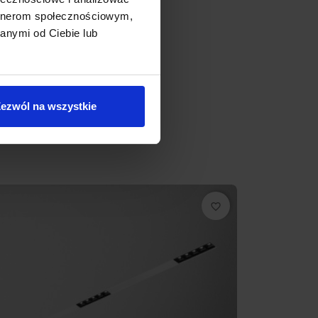
artnerom społecznościowym,
anymi od Ciebie lub
ezwól na wszystkie
favorite_border