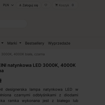
0
Zaloguj się
Koszyk

favorite_border
shopping_cart
D
Marki
Bestsellery
Wyprzedaże
3000K, 4000K biała, czarna
INI natynkowa LED 3000K, 4000K
na
ł
NI designerska lampa natynkowa LED w
ełniona czarnymi odbłyśnikami z diodami
cka ramka wykonana jest z białego lub