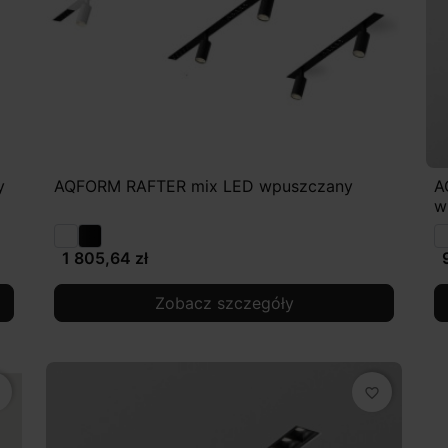
y
AQFORM RAFTER mix LED wpuszczany
A
w
1 805,64 zł
Zobacz szczegóły
favorite_border