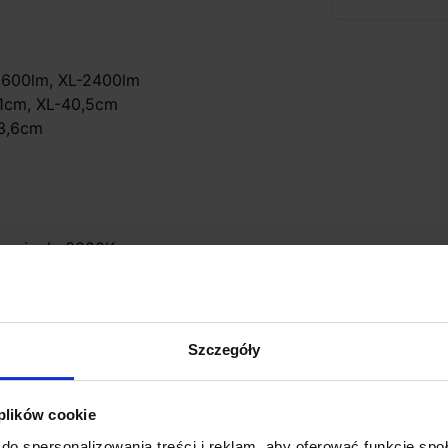
-1600lm, XL-2400lm
,1cm, XL-40,5cm
 3,6cm
ała ciepła 3000K
dbłyśniki
Szczegóły
 plików cookie
do spersonalizowania treści i reklam, aby oferować funkcje sp