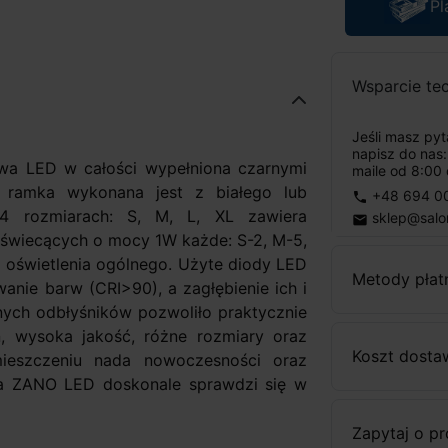
Pl
Wsparcie te
Jeśli masz py
napisz do nas
wa LED w całości wypełniona czarnymi
maile od 8:00 
a ramka wykonana jest z białego lub
+48 694 0
phone
 4 rozmiarach: S, M, L, XL zawiera
sklep@salo
email
 świecących o mocy 1W każde: S-2, M-5,
 oświetlenia ogólnego. Użyte diody LED
Metody płat
nie barw (CRI>90), a zagłębienie ich i
nych odbłyśników pozwoliło praktycznie
n, wysoka jakość, różne rozmiary oraz
Koszt dosta
ieszczeniu nada nowoczesności oraz
a ZANO LED doskonale sprawdzi się w
Zapytaj o p