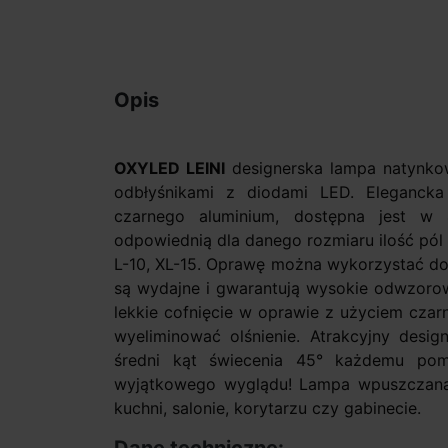
Opis
OXYLED LEINI
designerska lampa natynko
odbłyśnikami z diodami LED. Eleganck
czarnego aluminium, dostępna jest w
odpowiednią dla danego rozmiaru ilość pól
L-10, XL-15. Oprawę można wykorzystać do
są wydajne i gwarantują wysokie odwzorowa
lekkie cofnięcie w oprawie z użyciem czar
wyeliminować olśnienie. Atrakcyjny desig
średni kąt świecenia 45° każdemu pom
wyjątkowego wyglądu! Lampa wpuszczan
kuchni, salonie, korytarzu czy gabinecie.