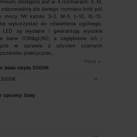
minium, dostępna jest w 4 rozmiarach: S, M,
a odpowiednią dla danego rozmiaru ilość pól
o mocy 1W każde: S-2, M-5, L-10, XL-15.
a wykorzystać do oświetlenia ogólnego.
 LED są wydajne i gwarantują wysokie
e barw (CRI&gt;90), a zagłębienie ich i
nięcie w oprawie z użyciem czarnych
ozwoliło praktycznie...
Więcej
expand_more
a: biała ciepła 3000K
r oprawy: biały