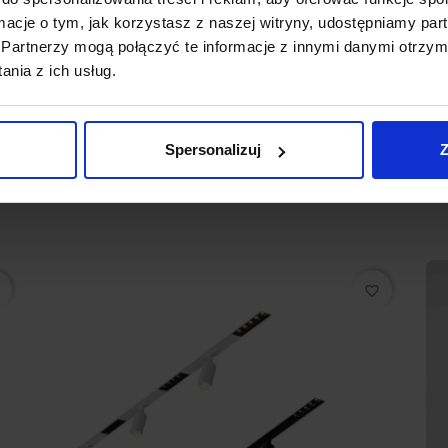
silacz LED
ormacje o tym, jak korzystasz z naszej witryny, udostępniamy p
Partnerzy mogą połączyć te informacje z innymi danymi otrzym
dzin
nia z ich usług.
Spersonalizuj
Z
favorite_border