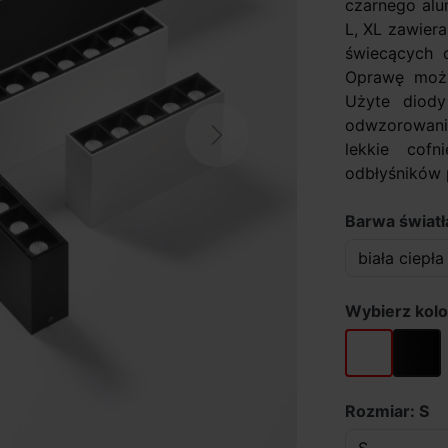
czarnego alu
L, XL zawier
świecących 
Oprawę możn
Użyte diody
odwzorowani
Next
lekkie cof
odbłyśników p
Barwa światł
Wybierz kolo
biały
czarny
Rozmiar: S