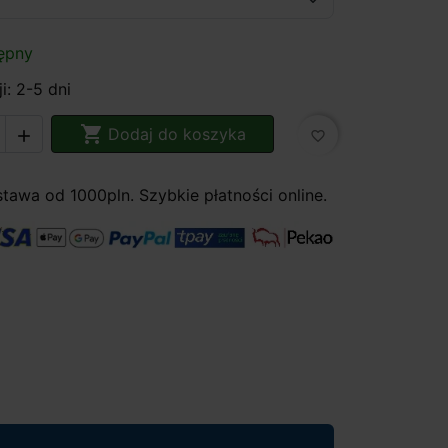
ępny
i: 2-5 dni

Dodaj do koszyka

favorite_border
awa od 1000pln. Szybkie płatności online.