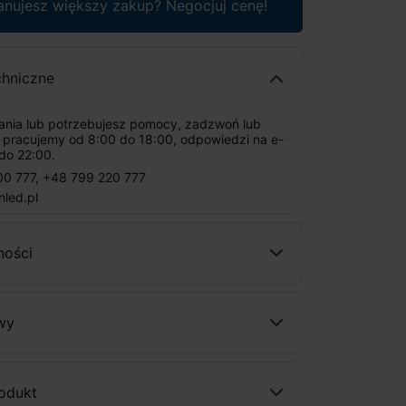
anujesz większy zakup? Negocjuj cenę!
chniczne
tania lub potrzebujesz pomocy, zadzwoń lub
: pracujemy od 8:00 do 18:00, odpowiedzi na e-
do 22:00.
00 777
,
+48 799 220 777
nled.pl
ności
wy
rodukt