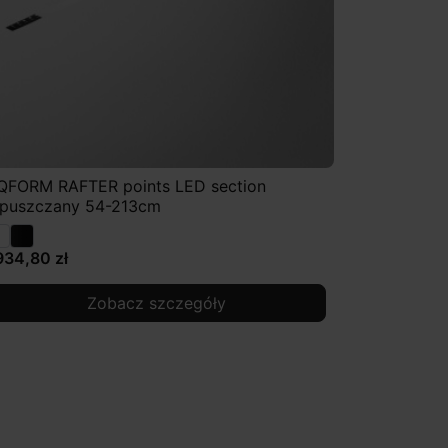
QFORM RAFTER points LED section
puszczany 54-213cm
934,80 zł
Zobacz szczegóły