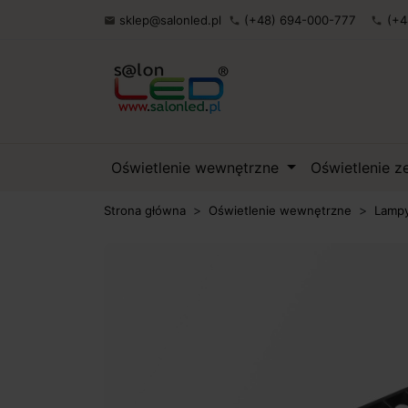
sklep@salonled.pl
(+48) 694-000-777
(+4

phone
phone
Oświetlenie wewnętrzne
Oświetlenie 
Strona główna
Oświetlenie wewnętrzne
Lampy