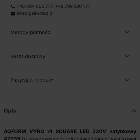
+48 694 000 777
,
+48 799 220 777
phone
sklep@salonled.pl
email
Metody płatności
Koszt dostawy
Zapytaj o produkt
Opis
AQFORM VYRO x1 SQUARE LED 230V natynkowy
47035
to nowoczesne źródło oświetlenia o wyjątkowej