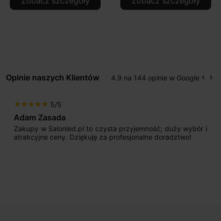
Zobacz szczegóły
Zobacz szczegóły
Opinie naszych Klientów
4.9 na 144 opinie w Google
keyboard_arrow_left
keyboard_arrow_right
Popr
Na
5/5
star
star
star
star
star
Adam Zasada
Zakupy w Salonled.pl to czysta przyjemność; duży wybór i
atrakcyjne ceny. Dziękuję za profesjonalne doradztwo!