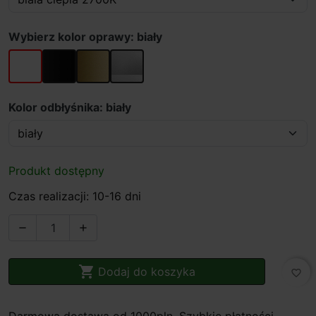
Wybierz kolor oprawy: biały
biały
czarny
złoty
szary
Kolor odbłyśnika: biały
Produkt dostępny
Czas realizacji: 10-16 dni



Dodaj do koszyka
favorite_border