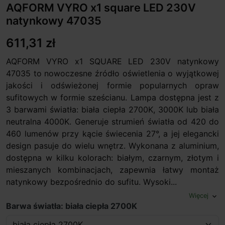
AQFORM VYRO x1 square LED 230V
natynkowy 47035
611,31 zł
AQFORM VYRO x1 SQUARE LED 230V natynkowy
47035 to nowoczesne źródło oświetlenia o wyjątkowej
jakości i odświeżonej formie popularnych opraw
sufitowych w formie sześcianu. Lampa dostępna jest z
3 barwami światła: biała ciepła 2700K, 3000K lub biała
neutralna 4000K. Generuje strumień światła od 420 do
460 lumenów przy kącie świecenia 27°, a jej elegancki
design pasuje do wielu wnętrz. Wykonana z aluminium,
dostępna w kilku kolorach: białym, czarnym, złotym i
mieszanych kombinacjach, zapewnia łatwy montaż
natynkowy bezpośrednio do sufitu. Wysoki...
Więcej
expand_more
Barwa światła: biała ciepła 2700K