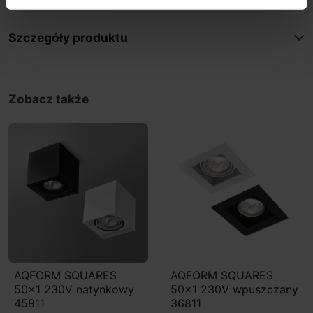
Szczegóły produktu
Zobacz także
AQFORM SQUARES
AQFORM SQUARES
50x1 230V natynkowy
50x1 230V wpuszczany
45811
36811