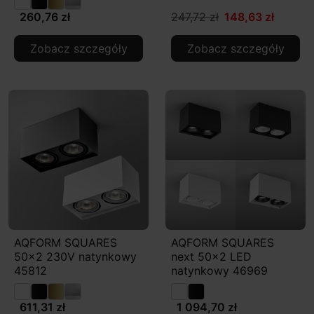
260,76 zł
247,72 zł
148,63 zł
Zobacz szczegóły
Zobacz szczegóły
AQFORM SQUARES
AQFORM SQUARES
50x2 230V natynkowy
next 50x2 LED
45812
natynkowy 46969
611,31 zł
1 094,70 zł