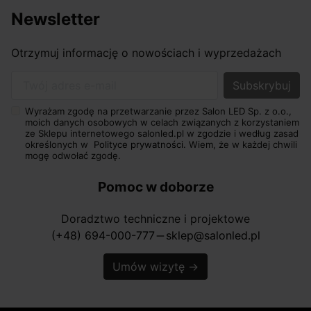
Newsletter
Otrzymuj informację o nowościach i wyprzedażach
Twój adres e-mail
Wyrażam zgodę na przetwarzanie przez Salon LED Sp. z o.o.,
moich danych osobowych w celach związanych z korzystaniem
ze Sklepu internetowego salonled.pl w zgodzie i według zasad
określonych w
Polityce prywatności.
Wiem, że w każdej chwili
mogę odwołać zgodę.
Pomoc w doborze
Doradztwo techniczne i projektowe
(+48) 694-000-777
sklep@salonled.pl
horizontal_rule
Umów wizytę
→