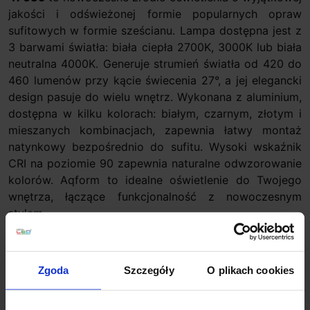
jakości i odświeżonej formie popularnych opraw
sufitowych w formie sześcianu. Lampa dostępna jest z
3 barwami światła: biała ciepła 2700K, 3000K lub biała
neutralna 4000K. Generuje strumień światła od 420 do
460 lumenów przy kącie świecenia 27°, a jej elegancki
design pasuje do wielu wnętrz. Wykonana z aluminium,
dostępna w kilku kolorach: białym, czarnym, złotym i
mieszanych kombinacjach, zapewnia łatwy montaż
natynkowy bezpośrednio do sufitu. Wysoki wskaźnik
CRI na poziomie 90 zapewnia naturalne odwzorowanie
kolorów. Aqform to idealne oświetlenie do Twojego
wnętrza, łączące funkcjonalność z nowoczesnym
stylem.
Dane techniczne:
Źródło światła: LED
Zgoda
Szczegóły
O plikach cookies
Barwa światła: biała ciepła 2700K, 3000K, biała
neutralna 4000K