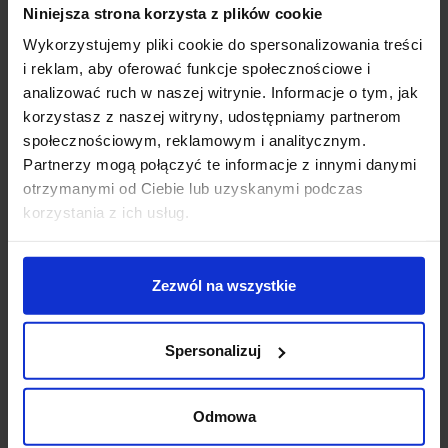
Strumień światła: 420lm-460lm
Niniejsza strona korzysta z plików cookie
Kąt świecenia: 27°
Wykorzystujemy pliki cookie do spersonalizowania treści
Szerokość 7cm x 7cm
i reklam, aby oferować funkcje społecznościowe i
Wysokość 10,4cm
analizować ruch w naszej witrynie. Informacje o tym, jak
Klasa szczelności IP20
korzystasz z naszej witryny, udostępniamy partnerom
Zasilanie 230V
społecznościowym, reklamowym i analitycznym.
Materiał aluminium
Partnerzy mogą połączyć te informacje z innymi danymi
Kolor biały, czarny, złoty, szary
otrzymanymi od Ciebie lub uzyskanymi podczas
Sposób montażu natynkowo
korzystania z ich usług.
Producent: AQform
Gwarancja: 5 lat
CRI 90
Zezwól na wszystkie
Dodatkowe informacje:
ściemnianie w standardzie: Phase-Control
Spersonalizuj
Zawiera wbudowany zasilacz
Produkt przygotowywany na indywidualne
zamówienie. Zgodnie z regulaminem sklepu, tego
Odmowa
typu towar nie podlega zwrotowi