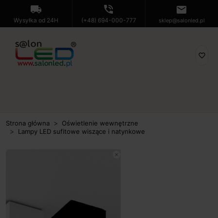
local_shipping
phone_in_talk
mail
Wysyłka od 24H
(+48) 694-000-777
sklep@salonled.pl
favorite_border
Strona główna
Oświetlenie wewnętrzne
Lampy LED sufitowe wiszące i natynkowe