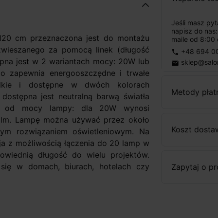
Jeśli masz py
napisz do nas
120 cm przeznaczona jest do montażu
maile od 8:00 
wieszanego za pomocą linek (długość
+48 694 0
phone
pna jest w 2 wariantach mocy: 20W lub
sklep@salo
email
o zapewnia energooszczędne i trwałe
ielkie i dostępne w dwóch kolorach
Metody płat
dostępna jest neutralną barwą światła
eży od mocy lampy: dla 20W wynosi
0lm. Lampę można używać przez około
Koszt dosta
łym rozwiązaniem oświetleniowym. Na
ja z możliwością łączenia do 20 lamp w
owiednią długość do wielu projektów.
się w domach, biurach, hotelach czy
Zapytaj o p