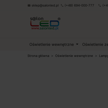
sklep@salonled.pl
(+48) 694-000-777
(+4

phone
phone
Oświetlenie wewnętrzne
Oświetlenie 
Strona główna
Oświetlenie wewnętrzne
Lampy