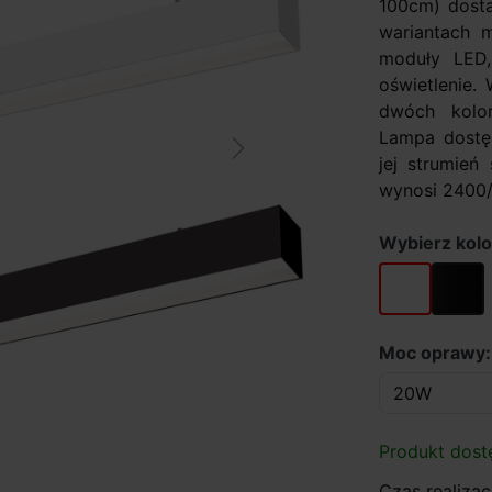
100cm) dosta
wariantach 
moduły LED,
oświetlenie.
dwóch kolor
Lampa dostęp
Next
jej strumień
wynosi 2400/
Wybierz kolo
biały
czarny
Moc oprawy
Produkt dost
Czas realizacj