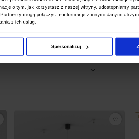
nego na linkach (długość 1m) i uchwyty
ormacje o tym, jak korzystasz z naszej witryny, udostępniamy p
Partnerzy mogą połączyć te informacje z innymi danymi otrzym
rzez wykwalifikowany personel
nia z ich usług.
na wersja z możliwością łączenia do 20
Spersonalizuj
Z
favorite_border