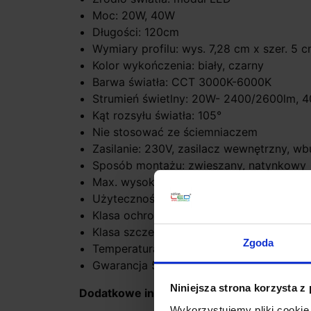
Moc: 20W, 40W
Długości: 120cm
Wymiary profilu: wys. 7,28 cm x szer. 5 
Kolor wykończenia: biały, czarny
Barwa światła: CCT 3000K-6000K
Strumień świetlny: 20W- 2400/2600lm,
Kąt rozsyłu światła: 105°
Nie stosować ze ściemniaczem
Zasilanie: 230V, zasilacz wewnętrzny, 
Sposób montażu: zwieszany, natynkowy
Max. wysokość zwisu 100cm
Użyteczność: 50.000 godzin
Klasa ochrony: I
Klasa szczelności: IP20
Zgoda
Temperatura pracy od -20°C do 40°C
Gwarancja 5 lat
Niniejsza strona korzysta z
Dodatkowe informacje:
Wykorzystujemy pliki cookie 