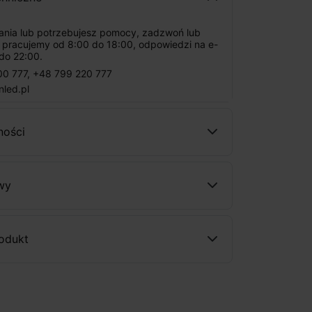
tania lub potrzebujesz pomocy, zadzwoń lub
: pracujemy od 8:00 do 18:00, odpowiedzi na e-
do 22:00.
00 777
,
+48 799 220 777
nled.pl
ności
wy
rodukt