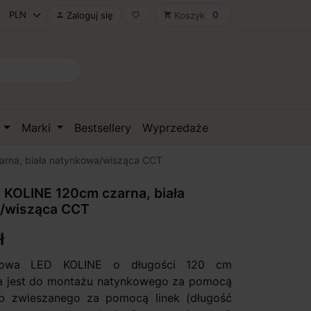
0
Zaloguj się
Koszyk

favorite_border
shopping_cart
D
Marki
Bestsellery
Wyprzedaże
rna, biała natynkowa/wisząca CCT
KOLINE 120cm czarna, biała
/wisząca CCT
ł
towa LED KOLINE o długości 120 cm
a jest do montażu natynkowego za pomocą
b zwieszanego za pomocą linek (długość