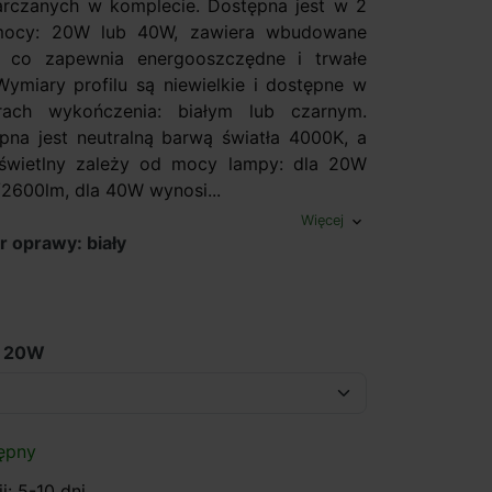
rczanych w komplecie. Dostępna jest w 2
mocy: 20W lub 40W, zawiera wbudowane
 co zapewnia energooszczędne i trwałe
 Wymiary profilu są niewielkie i dostępne w
ach wykończenia: białym lub czarnym.
na jest neutralną barwą światła 4000K, a
 świetlny zależy od mocy lampy: dla 20W
2600lm, dla 40W wynosi...
Więcej
expand_more
r oprawy: biały
: 20W
ępny
i: 5-10 dni