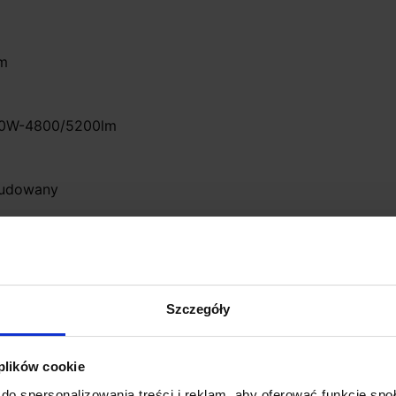
cm
 40W-4800/5200lm
wbudowany
Szczegóły
 plików cookie
do spersonalizowania treści i reklam, aby oferować funkcje sp