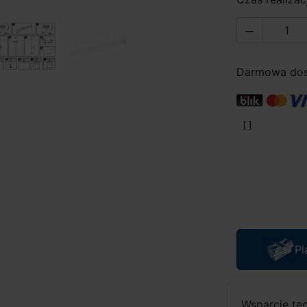

Darmowa dost
Pl
Wsparcie te