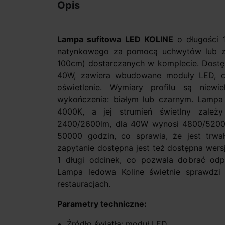
Opis
Lampa sufitowa LED KOLINE
o długości 
natynkowego za pomocą uchwytów lub z
100cm) dostarczanych w komplecie. Dostę
40W, zawiera wbudowane moduły LED, c
oświetlenie. Wymiary profilu są niew
wykończenia: białym lub czarnym. Lampa 
4000K, a jej strumień świetlny zal
2400/2600lm, dla 40W wynosi 4800/520
50000 godzin, co sprawia, że jest trwa
zapytanie dostępna jest też dostępna wers
1 długi odcinek, co pozwala dobrać odp
Lampa ledowa Koline świetnie sprawdzi 
restauracjach.
Parametry techniczne:
Źródło światła: moduł LED