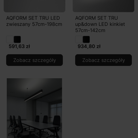
AQFORM SET TRU LED
AQFORM SET TRU
zwieszany 57cm-198cm
up&down LED kinkiet
57cm-142cm
591,63 zł
934,80 zł
Zobacz szczegóły
Zobacz szczegóły