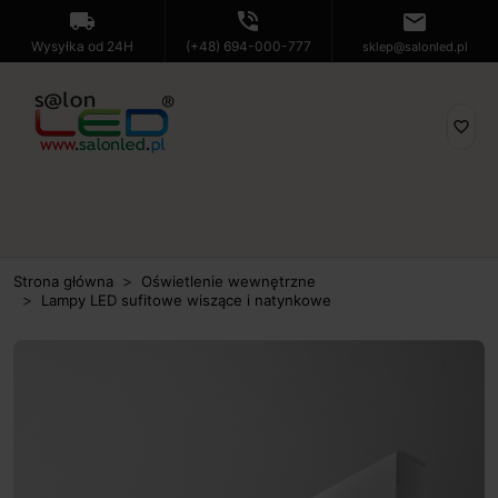
local_shipping
phone_in_talk
mail
Wysyłka od 24H
(+48) 694-000-777
sklep@salonled.pl
favorite_border
Strona główna
Oświetlenie wewnętrzne
Lampy LED sufitowe wiszące i natynkowe