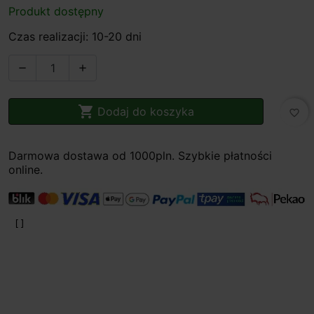
Produkt dostępny
Czas realizacji: 10-20 dni



Dodaj do koszyka
favorite_border
Darmowa dostawa od 1000pln. Szybkie płatności
online.