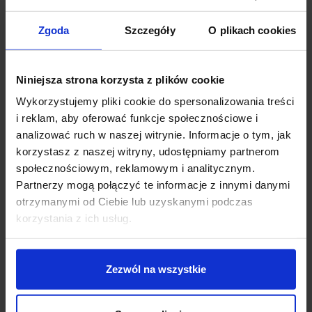
naturalna 4000K
Strumień światła uzależniony od mocy i barwy
Zgoda
Szczegóły
O plikach cookies
światła:
57cm/9,5W: 930-1070lm, 57cm/18,5W: 2160-2480lm,
86cm/14,5W: 1620-1860lm, 86cm/28,5W: 3250-
Niniejsza strona korzysta z plików cookie
3730lm,
Wykorzystujemy pliki cookie do spersonalizowania treści
114cm/18,5W: 2160-2480lm, 114cm/38W: 4330-
i reklam, aby oferować funkcje społecznościowe i
4970lm,
analizować ruch w naszej witrynie. Informacje o tym, jak
142cm/23,5W: 2710-3110lm, 142cm/47,5W: 5420-
korzystasz z naszej witryny, udostępniamy partnerom
6220lm,
społecznościowym, reklamowym i analitycznym.
170cm/28,5W: 2820-3240lm, 170cm/56,5W: 5650-
Partnerzy mogą połączyć te informacje z innymi danymi
6490lm,
otrzymanymi od Ciebie lub uzyskanymi podczas
198cm/33W: 3290-3780lm, 198cm/66W: 6590-
korzystania z ich usług.
7560lm
Kolory czarny, biały
Sposób montażu natynkowo
Zezwól na wszystkie
Producent AQform
CRI 90