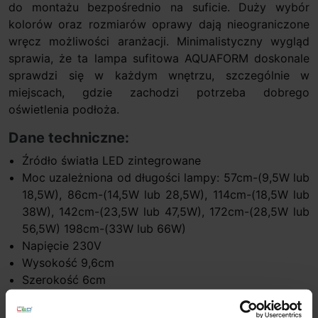
do montażu bezpośrednio na suficie. Duży wybór
kolorów oraz rozmiarów oprawy dają nieograniczone
wręcz możliwości aranżacji. Minimalistyczny wygląd
sprawia, że ta lampa sufitowa AQUAFORM doskonale
sprawdzi się w każdym wnętrzu, szczególnie w
miejscach, gdzie zachodzi potrzeba dobrego
oświetlenia podłoża.
Dane techniczne:
Źródło światła LED zintegrowane
Moc uzależniona od długości lampy: 57cm-(9,5W lub
18,5W), 86cm-(14,5W lub 28,5W), 114cm-(18,5W lub
38W), 142cm-(23,5W lub 47,5W), 172cm-(28,5W lub
56,5W) 198cm-(33W lub 66W)
Napięcie 230V
Wysokość 9,6cm
Szerokość 6cm
Długość 57cm, 86cm, 114cm, 142cm, 170cm, 198cm
Barwa światła biała ciepła 2700K/3000K, biała