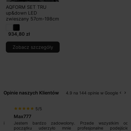
AQFORM SET TRU
up&down LED
zwieszany 57cm-198cm
934,80 zł
Zobacz szczegóły
Opinie naszych Klientów
4.9 na 144 opinie w Google
keyboard_arrow_left
keyboard_arrow_right
Popr
Na
5/5
star
star
star
star
star
Max777
Jestem bardzo zadowolony. Przede wszystkim od
początku uderzyło mnie profesjonalne podejście