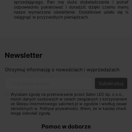
sprzedającego. Pan ma duże doświadczenie i potrafi
odpowiednio pokierować i doradzić dzięki czemu mamy
nasze wymarzone oświetlenie. Dodatkowo udało się to
osiągnąć w przyzwoitych pieniądzach.
Newsletter
Otrzymuj informację o nowościach i wyprzedażach
Twój adres e-mail
Wyrażam zgodę na przetwarzanie przez Salon LED Sp. z o.o.,
moich danych osobowych w celach związanych z korzystaniem
ze Sklepu internetowego salonled.pl w zgodzie i według zasad
określonych w
Polityce prywatności.
Wiem, że w każdej chwili
mogę odwołać zgodę.
Pomoc w doborze