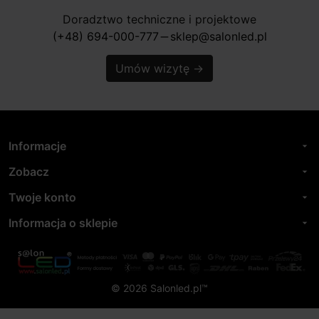
Doradztwo techniczne i projektowe
(+48) 694-000-777
sklep@salonled.pl
horizontal_rule
Umów wizytę
→
Informacje
arrow_drop_down
Zobacz
arrow_drop_down
Twoje konto
arrow_drop_down
Informacja o sklepie
arrow_drop_down
© 2026 Salonled.pl™