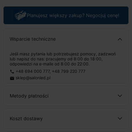
Planujesz większy zakup? Negocjuj cenę!
Wsparcie techniczne
Jeśli masz pytania lub potrzebujesz pomocy, zadzwoń
lub napisz do nas: pracujemy od 8:00 do 18:00,
odpowiedzi na e-maile od 8:00 do 22:00.
+48 694 000 777
,
+48 799 220 777
phone
sklep@salonled.pl
email
Metody płatności
Koszt dostawy