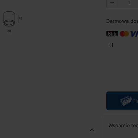

Darmowa dost
Pl
Wsparcie te