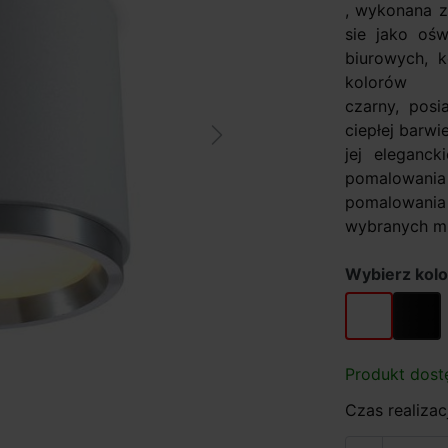
, wykonana z
sie jako ośw
biurowych, 
koloró
czarny, pos
ciepłej barwi
Next
jej eleganc
pomalowani
pomalowania
wybranych mi
Wybierz kolo
biały
czarny
Produkt dost
Czas realizacj