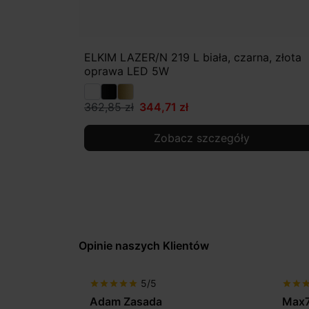
ELKIM LAZER/N 219 L biała, czarna, złota
oprawa LED 5W
362,85 zł
344,71 zł
Zobacz szczegóły
Opinie naszych Klientów
5/5
star
star
star
star
star
star
star
sta
Adam Zasada
Max