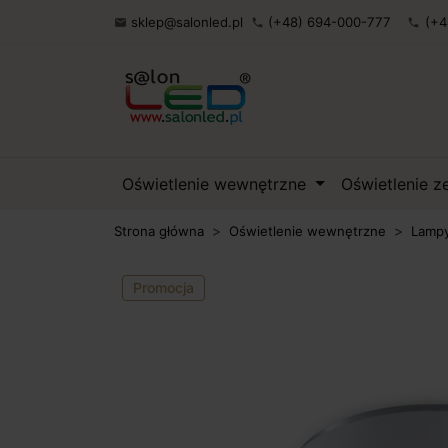
sklep@salonled.pl
(+48) 694-000-777
(+4

phone
phone
Oświetlenie wewnętrzne
Oświetlenie 
Strona główna
Oświetlenie wewnętrzne
Lampy
Promocja