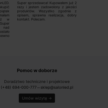
onLED.
Super sprzedawca! Kupowałem już 2
Szybka real
akupić
razy i jestem zadowolony z jakości
konkurencyjn
iątek
produktów. Wszystko zgodnie z
pomoc w 
ymałam
opisem, sprawna realizacja, dobry
magnetycznyc
już w
kontakt. Polecam.
wyboru. Z p
.Super
ponownie.
a nad
stało
pewno
Pomoc w doborze
Doradztwo techniczne i projektowe
(+48) 694-000-777
sklep@salonled.pl
horizontal_rule
Umów wizytę
→