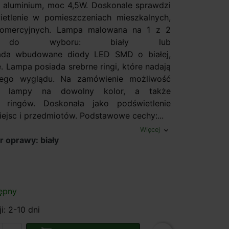
 aluminium, moc 4,5W. Doskonale sprawdzi
ietlenie w pomieszczeniach mieszkalnych,
komercyjnych. Lampa malowana na 1 z 2
w do wyboru: biały lub
iada wbudowane diody LED SMD o białej,
e. Lampa posiada srebrne ringi, które nadają
kiego wyglądu. Na zamówienie możliwość
a lampy na dowolny kolor, a także
 ringów. Doskonała jako podświetlenie
ejsc i przedmiotów. Podstawowe cechy:...
Więcej
expand_more
r oprawy: biały
ępny
i: 2-10 dni