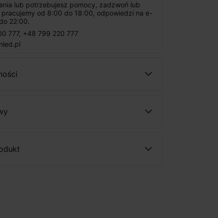
tania lub potrzebujesz pomocy, zadzwoń lub
: pracujemy od 8:00 do 18:00, odpowiedzi na e-
do 22:00.
00 777
,
+48 799 220 777
nled.pl
ności
wy
rodukt