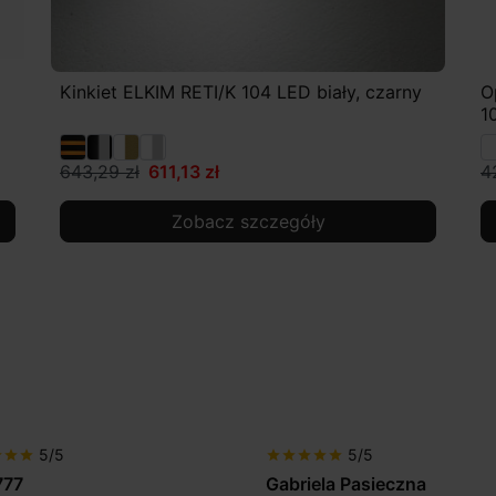
Kinkiet ELKIM RETI/K 104 LED biały, czarny
O
1
643,29 zł
611,13 zł
4
Zobacz szczegóły
5/5
5/5
r
star
star
star
star
star
star
star
777
Gabriela Pasieczna