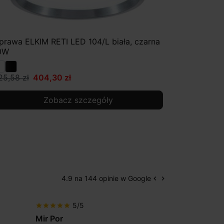
prawa ELKIM RETI LED 104/L biała, czarna
0W
25,58 zł
404,30 zł
Zobacz szczegóły
4.9 na 144 opinie w Google
keyboard_arrow_left
keyboard_arrow_right
Poprzedni
Następny
5/5
5/5
star
star
star
star
star
star
star
star
star
star
Mir Por
Patryk123