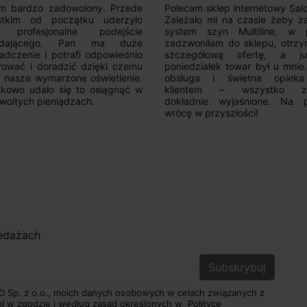
m bardzo zadowolony. Przede
Polecam sklep internetowy Sal
stkim od początku uderzyło
Zależało mi na czasie żeby z
 profesjonalne podejście
system szyn Multiline, w p
edającego. Pan ma duże
zadzwoniłam do sklepu, otrz
adczenie i potrafi odpowiednio
szczegółową ofertę, a 
rować i doradzić dzięki czemu
poniedziałek towar był u mnie
nasze wymarzone oświetlenie.
obsługa i świetna opiek
kowo udało się to osiągnąć w
klientem – wszystko zo
woitych pieniądzach.
dokładnie wyjaśnione. Na 
wrócę w przyszłości!
zedażach
D Sp. z o.o., moich danych osobowych w celach związanych z
pl w zgodzie i według zasad określonych w
Polityce