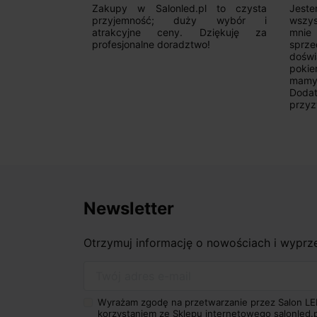
alny sklep,
Zakupy w Salonled.pl to czysta
Jeste
niam fachową
przyjemność; duży wybór i
wszy
 wyborze
atrakcyjne ceny. Dziękuję za
mnie
Zdecydowanie
profesjonalne doradztwo!
sprz
doświ
pokie
mamy 
Dodat
przyz
Newsletter
Otrzymuj informację o nowościach i wypr
Twój adres e-mail
Wyrażam zgodę na przetwarzanie przez Salon LE
korzystaniem ze Sklepu internetowego salonled.