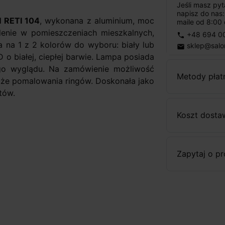
Jeśli masz py
napisz do nas
 RETI 104
, wykonana z aluminium, moc
maile od 8:00 
lenie w pomieszczeniach mieszkalnych,
+48 694 0
phone
na 1 z 2 kolorów do wyboru: biały lub
sklep@salo
email
 białej, ciepłej barwie. Lampa posiada
iego wyglądu. Na zamówienie możliwość
Metody płat
kże pomalowania ringów. Doskonała jako
tów.
Koszt dosta
ycznej
D
Zapytaj o p