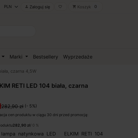
0
Zaloguj się
Koszyk

favorite_border
shopping_cart
D
Marki
Bestsellery
Wyprzedaże
iała, czarna 4,5W
IM RETI LED 104 biała, czarna
ł
282,90 zł
(- 5%)
acja cen produktu w ciągu 30 dni przed promocją:
roduktu
282,90 zł
/ 0 %
 lampa natynkowa LED ELKIM RETI 104