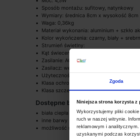
Moc: 4,5W
Sposób montażu: sufitowy, natynkowy
Wymiary: średnica 8cm x wysokość 8cm
Waga: 0,36kg
Materiał wykonania: aluminium + szkło a
Kolor wykończenia: czarny, biały + srebrn
Strumień świetlny:
Kąt świecenia: 120º
Zasilanie: AC 230V
Zasilacz: wewnętrzny, wbudowany
Użyteczność: do 50.000 godzin
Zgoda
Klasa ochrony: II
Klasa szczelności: IP20
Niniejsza strona korzysta z
Dostępne barwy światła:
Wykorzystujemy pliki cookie 
biała ciepła 3000K
ruch w naszej witrynie. Inf
inne barwy światła na zapytanie
reklamowym i analitycznym. 
możliwość malowania na inny kolor
uzyskanymi podczas korzysta