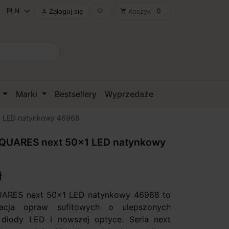
0
Zaloguj się
Koszyk

favorite_border
shopping_cart
D
Marki
Bestsellery
Wyprzedaże
 LED natynkowy 46968
UARES next 50x1 LED natynkowy
ł
RES next 50x1 LED natynkowy 46968 to
acja opraw sufitowych o ulepszonych
 diody LED i nowszej optyce. Seria next