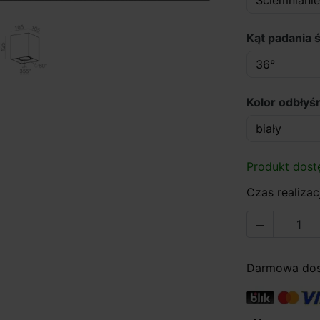
Kąt padania ś
Kolor odbłyśn
Produkt dost
Czas realizacj

Darmowa dost