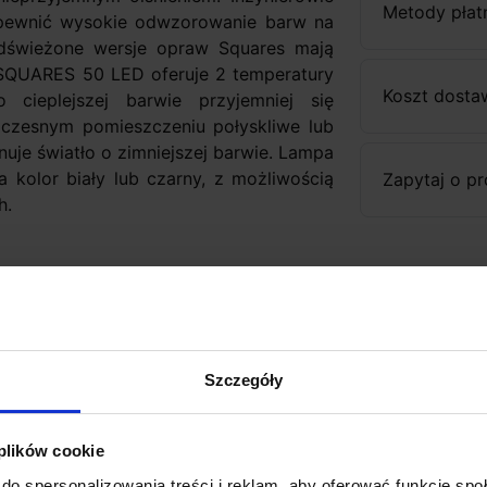
Metody płat
apewnić wysokie odwzorowanie barw na
dświeżone wersje opraw Squares mają
 SQUARES 50 LED oferuje 2 temperatury
Koszt dosta
cieplejszej barwie przyjemniej się
zesnym pomieszczeniu połyskliwe lub
uje światło o zimniejszej barwie. Lampa
kolor biały lub czarny, z możliwością
Zapytaj o p
ch.
Szczegóły
 plików cookie
do spersonalizowania treści i reklam, aby oferować funkcje sp