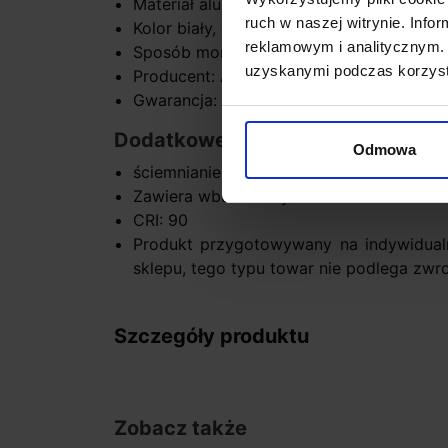
Materiał aluminium
ruch w naszej witrynie. Inf
Kolor biały, czarny
reklamowym i analitycznym. 
Sposób montażu natynkowo
uzyskanymi podczas korzysta
Producent: Aquaform
Gwarancja: 5 lat
Dodatkowe informacje:
Odmowa
ściemnianie w opcji: Dali
Zawiera wbudowany zasilacz
CRI: 90
Produkt przygotowywany na indywidual
sklepu, tego typu towar nie podlega zwr
Szczegóły produktu
Zobacz także