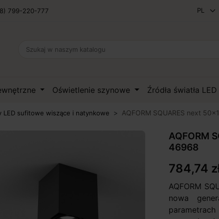
8) 799-220-777
zewnętrzne
Oświetlenie szynowe
Źródła światła LE
AQFORM SQUARES next 50x1
 LED sufitowe wiszące i natynkowe
AQFORM SQ
46968
784,74 z
AQFORM SQUA
nowa gener
parametrach