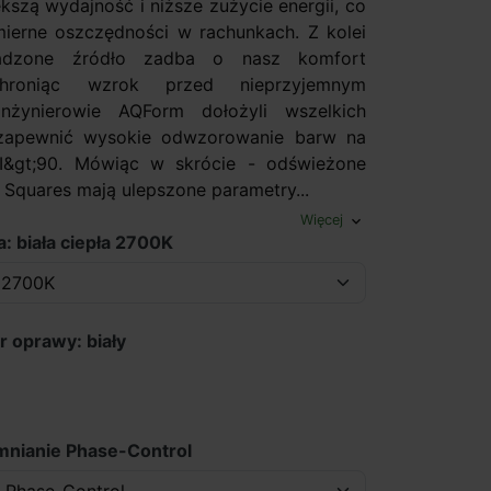
kszą wydajność i niższe zużycie energii, co
ierne oszczędności w rachunkach. Z kolei
adzone źródło zadba o nasz komfort
chroniąc wzrok przed nieprzyjemnym
 Inżynierowie AQForm dołożyli wszelkich
 zapewnić wysokie odwzorowanie barw na
I&gt;90. Mówiąc w skrócie - odświeżone
 Squares mają ulepszone parametry...
Więcej
expand_more
: biała ciepła 2700K
r oprawy: biały
mnianie Phase-Control