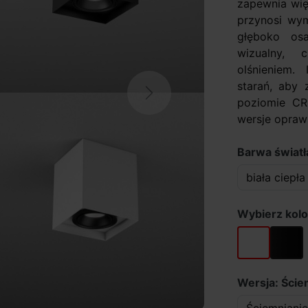
zapewnia wię
przynosi wym
głęboko os
wizualny, 
olśnieniem.
starań, aby
Next
poziomie CR
wersje opraw
Barwa światła
Wybierz kolo
biały
czarny
Wersja: Ście