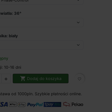
wiatła: 36°
ika: biały
ępny
i: 10-16 dni

Dodaj do koszyka

favorite_border
awa od 1000pln. Szybkie płatności online.