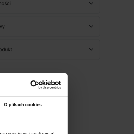
ności
wy
rodukt
O plikach cookies
ołecznościowe i analizować