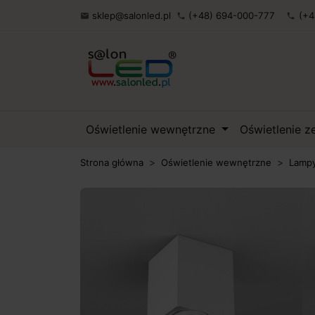
sklep@salonled.pl
(+48) 694-000-777
(+4

phone
phone
Oświetlenie wewnętrzne
Oświetlenie 
Strona główna
Oświetlenie wewnętrzne
Lampy