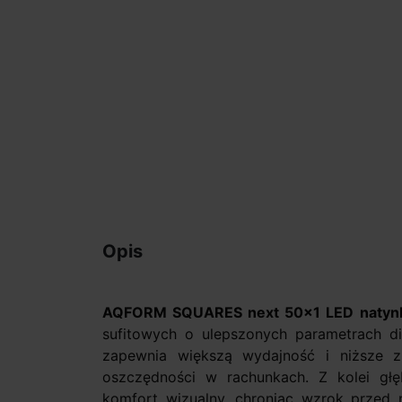
Opis
AQFORM SQUARES next 50x1 LED naty
sufitowych o ulepszonych parametrach di
zapewnia większą wydajność i niższe zu
oszczędności w rachunkach. Z kolei g
komfort wizualny, chroniąc wzrok przed n