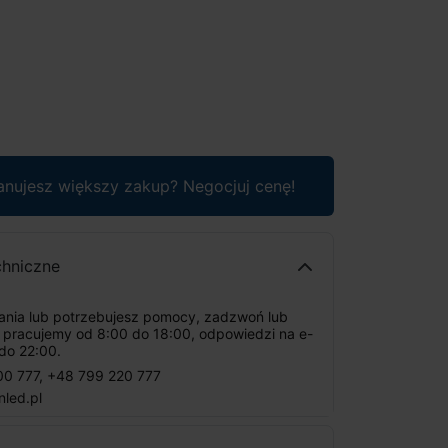
anujesz większy zakup? Negocjuj cenę!
chniczne
tania lub potrzebujesz pomocy, zadzwoń lub
: pracujemy od 8:00 do 18:00, odpowiedzi na e-
do 22:00.
00 777
,
+48 799 220 777
nled.pl