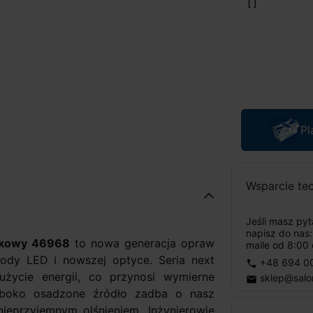
Pl
Wsparcie te
Jeśli masz py
napisz do nas
nkowy 46968
to nowa generacja opraw
maile od 8:00 
ody LED i nowszej optyce. Seria next
+48 694 0
phone
życie energii, co przynosi wymierne
sklep@salo
email
łęboko osadzone źródło zadba o nasz
ieprzyjemnym olśnieniem. Inżynierowie