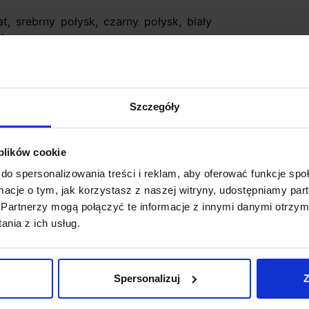
t, srebrny połysk, czarny połysk, biały
ą)
Szczegóły
ne zamówienie. Zgodnie z regulaminem
otowi
 plików cookie
do spersonalizowania treści i reklam, aby oferować funkcje sp
ormacje o tym, jak korzystasz z naszej witryny, udostępniamy p
Partnerzy mogą połączyć te informacje z innymi danymi otrzym
nia z ich usług.
Spersonalizuj
Z