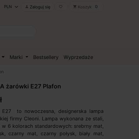
0
Zaloguj się
Koszyk

favorite_border
shopping_cart
D
Marki
Bestsellery
Wyprzedaże
on
A żarówki E27 Plafon
ł
E27 to nowoczesna, designerska lampa
kiej firmy Cleoni. Lampa wykonana ze stali,
t w 6 kolorach standardowych: srebrny mat,
sk, czarny mat, czarny połysk, biały mat,