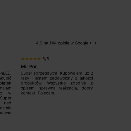
4.9 na 144 opinie w Google
keyboard_arrow_left
keyboard_arrow_right
Poprzedni
Następny
5/5
5/5
star
star
star
star
star
star
star
star
star
star
Mir Por
Patryk123
onLED.
Super sprzedawca! Kupowałem już 2
Szybka real
akupić
razy i jestem zadowolony z jakości
konkurencyjn
iątek
produktów. Wszystko zgodnie z
pomoc w 
ymałam
opisem, sprawna realizacja, dobry
magnetycznyc
już w
kontakt. Polecam.
wyboru. Z p
.Super
ponownie.
a nad
stało
pewno