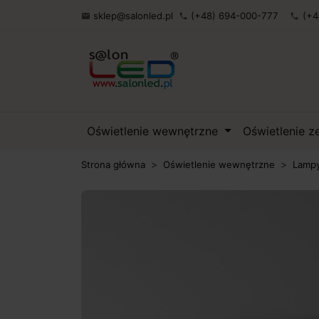
sklep@salonled.pl
(+48) 694-000-777
(+4

phone
phone
Oświetlenie wewnętrzne
Oświetlenie 
Strona główna
Oświetlenie wewnętrzne
Lampy