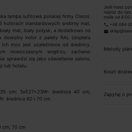
Jeśli masz py
napisz do nas
a lampa sufitowa polskiej firmy Cleoni.
maile od 8:00 
6 kolorach standardowych: srebrny mat,
+48 694 0
phone
 biały mat, biały połysk, a dodatkowo na
sklep@salo
email
dowolny kolor z palety RAL (dopłata
 ich moc jest uzależniona od średnicy.
Metody płat
dym nowoczesnym wnętrzu, zarówno
e sprawdzi się jako oświetlenie salonu,
i lub hotelu.
Koszt dosta
 35 cm; 3xE27x23W- średnica 40 cm,
Zapytaj o p
- średnica 60 i 70 cm
0 cm, 70 cm