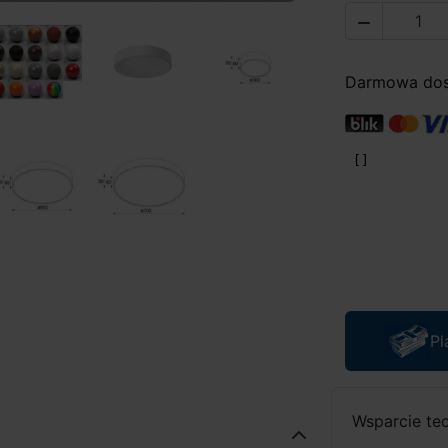

Darmowa dost
Pl
Wsparcie te