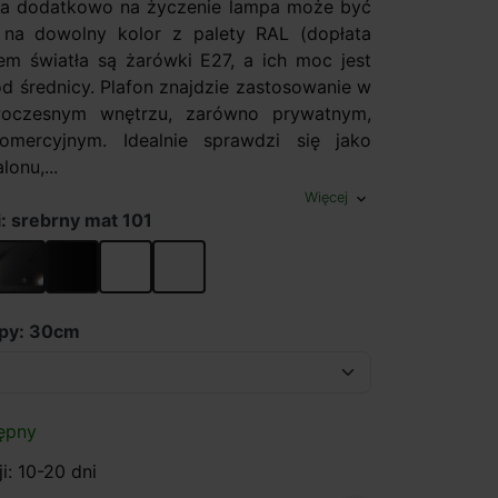
, a dodatkowo na życzenie lampa może być
na dowolny kolor z palety RAL (dopłata
em światła są żarówki E27, a ich moc jest
od średnicy. Plafon znajdzie zastosowanie w
oczesnym wnętrzu, zarówno prywatnym,
omercyjnym. Idealnie sprawdzi się jako
lonu,...
Więcej
expand_more
i: srebrny mat 101
101
y połysk 102
czarny połysk 119
czarny mat 116
biały mat 117
bialy polysk113
mpy: 30cm
ępny
i: 10-20 dni