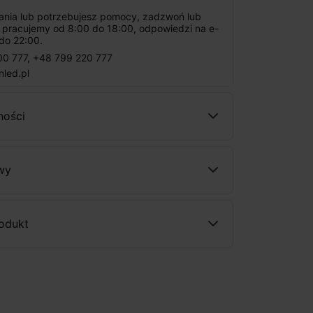
tania lub potrzebujesz pomocy, zadzwoń lub
: pracujemy od 8:00 do 18:00, odpowiedzi na e-
do 22:00.
00 777
,
+48 799 220 777
nled.pl
ności
wy
rodukt