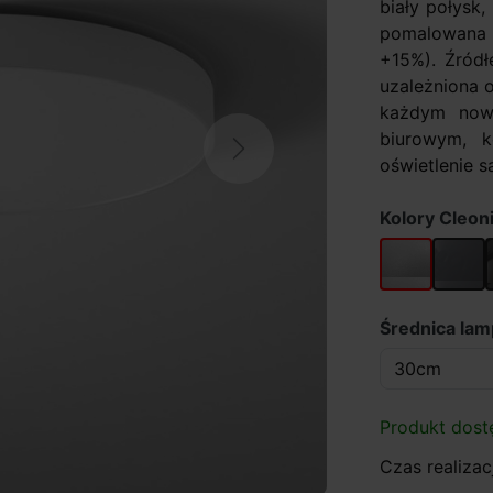
biały połysk
pomalowana 
+15%). Źródł
uzależniona 
każdym now
biurowym, k
Next
oświetlenie sa
Kolory Cleon
srebrny mat 
srebrn
Średnica la
Produkt dost
Czas realizacj