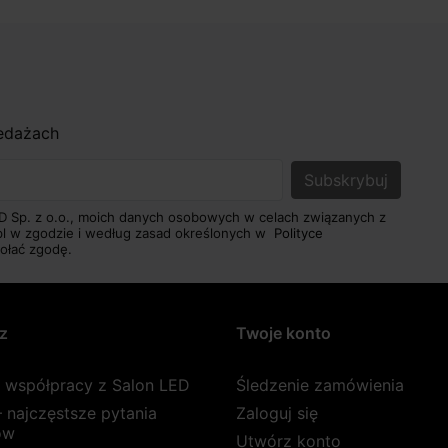
zedażach
D Sp. z o.o., moich danych osobowych w celach związanych z
pl w zgodzie i według zasad określonych w
Polityce
ołać zgodę.
z
Twoje konto
a współpracy z Salon LED
Śledzenie zamówienia
 najczęstsze pytania
Zaloguj się
ów
Utwórz konto