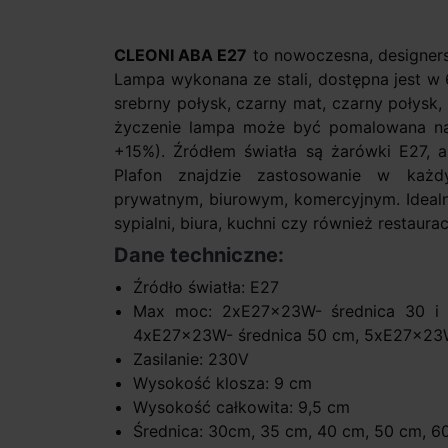
CLEONI ABA E27
to nowoczesna, designersk
Lampa wykonana ze stali, dostępna jest w 
srebrny połysk, czarny mat, czarny połysk,
życzenie lampa może być pomalowana na 
+15%). Źródłem światła są żarówki E27, a
Plafon znajdzie zastosowanie w każ
prywatnym, biurowym, komercyjnym. Idealni
sypialni, biura, kuchni czy również restauracj
Dane techniczne:
Źródło światła: E27
Max moc: 2xE27x23W- średnica 30 i
4xE27x23W- średnica 50 cm, 5xE27x23W
Zasilanie: 230V
Wysokość klosza: 9 cm
Wysokość całkowita: 9,5 cm
Średnica: 30cm, 35 cm, 40 cm, 50 cm, 6