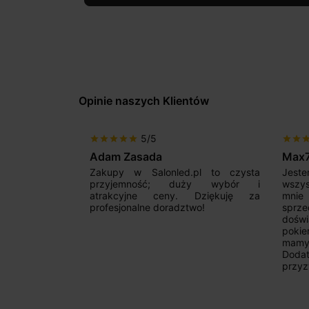
Opinie naszych Klientów
5/5
star
star
star
star
star
star
star
sta
Adam Zasada
Max
alny sklep,
Zakupy w Salonled.pl to czysta
Jeste
niam fachową
przyjemność; duży wybór i
wszy
 wyborze
atrakcyjne ceny. Dziękuję za
mnie
Zdecydowanie
profesjonalne doradztwo!
sprz
doświ
pokie
mamy 
Dodat
przyz