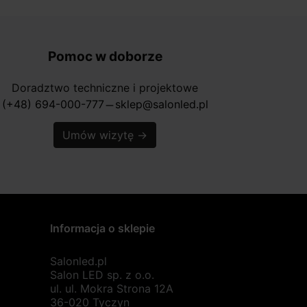
Pomoc w doborze
Doradztwo techniczne i projektowe
(+48) 694-000-777
sklep@salonled.pl
horizontal_rule
Umów wizytę
→
Informacja o sklepie
Salonled.pl
Salon LED sp. z o.o.
ul. ul. Mokra Strona 12A
36-020 Tyczyn