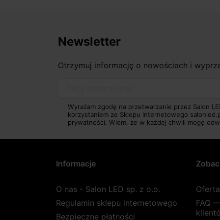
Newsletter
Otrzymuj informację o nowościach i wypr
Twój adres e-mail
Wyrażam zgodę na przetwarzanie przez Salon LE
korzystaniem ze Sklepu internetowego salonled.
prywatności.
Wiem, że w każdej chwili mogę odw
Informacje
Zobac
O nas - Salon LED sp. z o.o.
Ofert
Regulamin sklepu internetowego
FAQ —
klient
Bezpieczne płatności