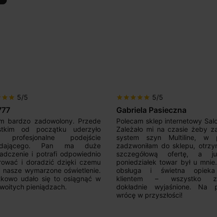
5/5
5/5
r
star
star
star
star
star
star
star
777
Gabriela Pasieczna
m bardzo zadowolony. Przede
Polecam sklep internetowy Sal
stkim od początku uderzyło
Zależało mi na czasie żeby z
 profesjonalne podejście
system szyn Multiline, w p
edającego. Pan ma duże
zadzwoniłam do sklepu, otrz
adczenie i potrafi odpowiednio
szczegółową ofertę, a 
rować i doradzić dzięki czemu
poniedziałek towar był u mnie
nasze wymarzone oświetlenie.
obsługa i świetna opiek
kowo udało się to osiągnąć w
klientem – wszystko zo
woitych pieniądzach.
dokładnie wyjaśnione. Na 
wrócę w przyszłości!