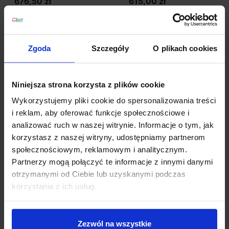
676,50 zł
615,00 zł
Zobacz szczegóły
Zobacz szczegóły
Zgoda
Szczegóły
O plikach cookies
Niniejsza strona korzysta z plików cookie
Wykorzystujemy pliki cookie do spersonalizowania treści
i reklam, aby oferować funkcje społecznościowe i
analizować ruch w naszej witrynie. Informacje o tym, jak
korzystasz z naszej witryny, udostępniamy partnerom
społecznościowym, reklamowym i analitycznym.
Partnerzy mogą połączyć te informacje z innymi danymi
LOONARI MiniLINE
LOONARI MiniLINE mini
otrzymanymi od Ciebie lub uzyskanymi podczas
końcówka zasilająca do
SPOT reflektor LED 6W
szyn mini
korzystania z ich usług.
73,80 zł
221,40 zł
Zezwól na wszystkie