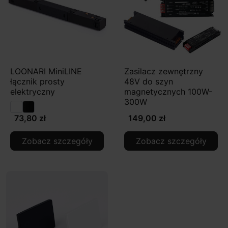
LOONARI MiniLINE
Zasilacz zewnętrzny
łącznik prosty
48V do szyn
elektryczny
magnetycznych 100W-
300W
73,80 zł
149,00 zł
Zobacz szczegóły
Zobacz szczegóły