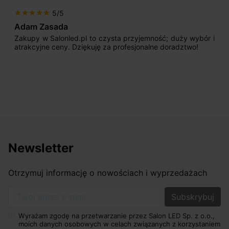
5/5
star
star
star
star
star
Max777
Jestem bardzo zadowolony. Przede wszystkim od
początku uderzyło mnie profesjonalne podejście
sprzedającego. Pan ma duże doświadczenie i potrafi
odpowiednio pokierować i doradzić dzięki czemu mamy
nasze wymarzone oświetlenie. Dodatkowo udało się to
osiągnąć w przyzwoitych pieniądzach.
Newsletter
Otrzymuj informację o nowościach i wyprzedażach
Twój adres e-mail
Wyrażam zgodę na przetwarzanie przez Salon LED Sp. z o.o.,
moich danych osobowych w celach związanych z korzystaniem