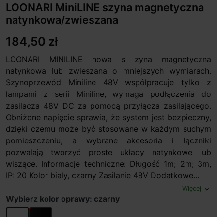
LOONARI MiniLINE szyna magnetyczna
natynkowa/zwieszana
184,50 zł
LOONARI MINILINE nowa s zyna magnetyczna
natynkowa lub zwieszana o mniejszych wymiarach.
Szynoprzewód Miniline 48V współpracuje tylko z
lampami z serii Miniline, wymaga podłączenia do
zasilacza 48V DC za pomocą przyłącza zasilającego.
Obniżone napięcie sprawia, że system jest bezpieczny,
dzięki czemu może być stosowane w każdym suchym
pomieszczeniu, a wybrane akcesoria i łączniki
pozwalają tworzyć proste układy natynkowe lub
wiszące. Informacje techniczne: Długość 1m; 2m; 3m,
IP: 20 Kolor biały, czarny Zasilanie 48V Dodatkowe...
Więcej
expand_more
Wybierz kolor oprawy: czarny
biały
czarny