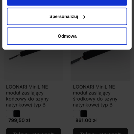
Zobacz szczegóły
Zobacz szczegóły
Spersonalizuj
Odmowa
LOONARI MiniLINE
LOONARI MiniLINE
moduł zasilający
moduł zasilający
końcowy do szyny
środkowy do szyny
natynkowej typ B
natynkowej typ B
799,50 zł
861,00 zł
Zobacz szczegóły
Zobacz szczegóły