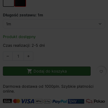
Długość zestawu: 1m
Produkt dostępny
Czas realizacji: 2-5 dni



Dodaj do koszyka
favorite_border
Darmowa dostawa od 1000pln. Szybkie płatności
online.