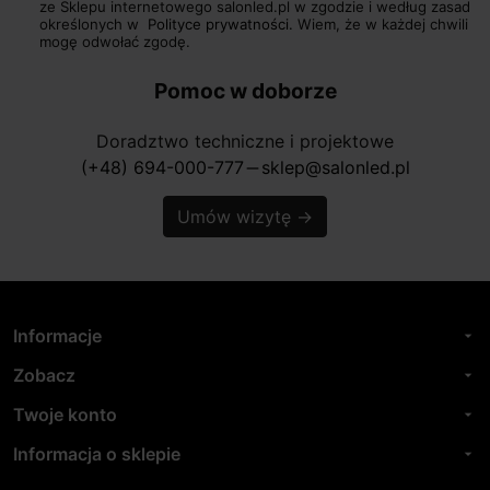
ze Sklepu internetowego salonled.pl w zgodzie i według zasad
określonych w
Polityce prywatności.
Wiem, że w każdej chwili
mogę odwołać zgodę.
Pomoc w doborze
Doradztwo techniczne i projektowe
(+48) 694-000-777
sklep@salonled.pl
horizontal_rule
Umów wizytę
→
Informacje
arrow_drop_down
Zobacz
arrow_drop_down
Twoje konto
arrow_drop_down
Informacja o sklepie
arrow_drop_down