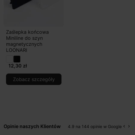
Zaślepka końcowa
Miniline do szyn
magnetycznych
LOONARI
12,30 zł
Zobacz szczegóły
Opinie naszych Klientów
4.9 na 144 opinie w Google
keyboard_arrow_left
keyboard_arrow_right
Popr
Na