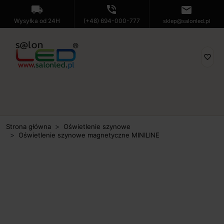
local_shipping
phone_in_talk
mail
Wysyłka od 24H
(+48) 694-000-777
sklep@salonled.pl
favorite_border
Strona główna
Oświetlenie szynowe
Oświetlenie szynowe magnetyczne MINILINE