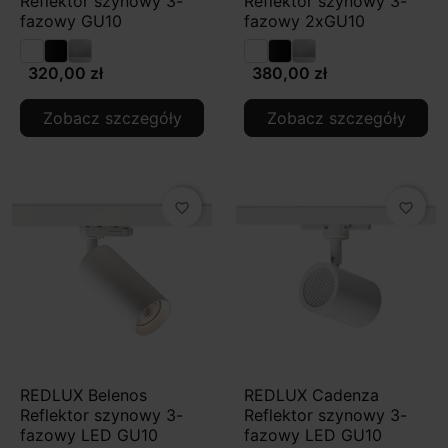
Reflektor szynowy 3-
Reflektor szynowy 3-
fazowy GU10
fazowy 2xGU10
320,00 zł
380,00 zł
Zobacz szczegóły
Zobacz szczegóły
favorite_border
favorite_border
REDLUX Belenos
REDLUX Cadenza
Reflektor szynowy 3-
Reflektor szynowy 3-
fazowy LED GU10
fazowy LED GU10