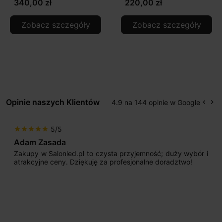
340,00 zł
220,00 zł
Zobacz szczegóły
Zobacz szczegóły
Opinie naszych Klientów
4.9 na 144 opinie w Google
keyboard_arrow_left
keyboard_arrow_right
Popr
Na
5/5
star
star
star
star
star
Adam Zasada
Zakupy w Salonled.pl to czysta przyjemność; duży wybór i
atrakcyjne ceny. Dziękuję za profesjonalne doradztwo!