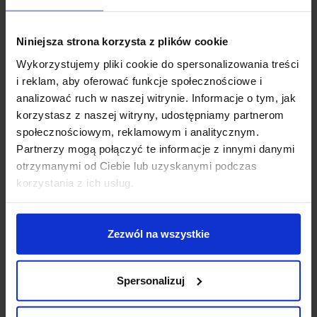
możliwość dowolnego ustawienia reflektorka w dwóch
płaszczyznach, zarówno wokół własnej osi (350º) jak i
Niniejsza strona korzysta z plików cookie
w układzie góra/dół (do 90º), co pozwala skierować
strumień światła w najbardziej pożądany punkt lub
Wykorzystujemy pliki cookie do spersonalizowania treści
miejsce.
i reklam, aby oferować funkcje społecznościowe i
analizować ruch w naszej witrynie. Informacje o tym, jak
Parametry techniczne:
korzystasz z naszej witryny, udostępniamy partnerom
Źródło światła
LED
społecznościowym, reklamowym i analitycznym.
Moc
12W
Partnerzy mogą połączyć te informacje z innymi danymi
Zasilanie
230V
otrzymanymi od Ciebie lub uzyskanymi podczas
Barwa światła
3000K biała, ciepła
korzystania z ich usług.
Strumień świetlny
600lm
CRI
80
Wysokość całkowita
15 cm
Zezwól na wszystkie
Szerokość
12,7 cm
Kolor
biały, czarny
Spersonalizuj
Producent
REDLUX
Informacje dodatkowe: