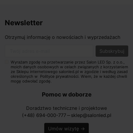
Newsletter
Otrzymuj informację o nowościach i wyprzedażach
Twój adres e-mail
Wyrażam zgodę na przetwarzanie przez Salon LED Sp. z o.o.,
moich danych osobowych w celach związanych z korzystaniem
ze Sklepu internetowego salonled.pl w zgodzie i według zasad
określonych w
Polityce prywatności.
Wiem, że w każdej chwili
mogę odwołać zgodę.
Pomoc w doborze
Doradztwo techniczne i projektowe
(+48) 694-000-777
sklep@salonled.pl
horizontal_rule
Umów wizytę
→