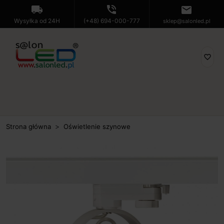
local_shipping
phone_in_talk
mail
Wysyłka od 24H
(+48) 694-000-777
sklep@salonled.pl
favorite_border
Strona główna
Oświetlenie szynowe