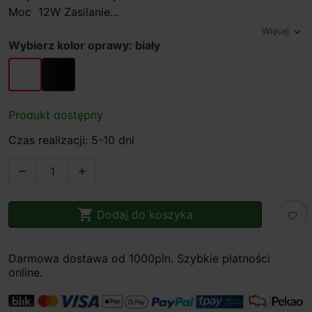
Moc 12W Zasilanie...
Więcej
expand_more
Wybierz kolor oprawy: biały
biały
czarny
Produkt dostępny
Czas realizacji: 5-10 dni



Dodaj do koszyka
favorite_border
Darmowa dostawa od 1000pln. Szybkie płatności
online.