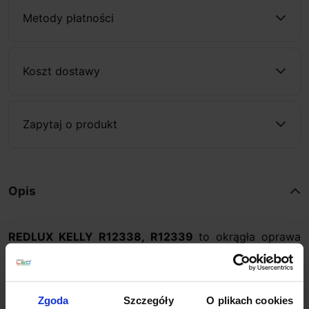
Metody płatności
Koszt dostawy
Zapytaj o produkt
Opis
REDLUX KELLY R12338, R12339
to okrągła oprawa
LED do szyny 3-fazowej, o kącie świecenia 24º. Lampa
wykończona jest w 2 wariantach kolorystycznych: biały
lub czarny. Źródłem światła jest LED o mocy 12W, który
Zgoda
Szczegóły
O plikach cookies
emituje ciepłe białe światło 3000K. Oprawa posiada