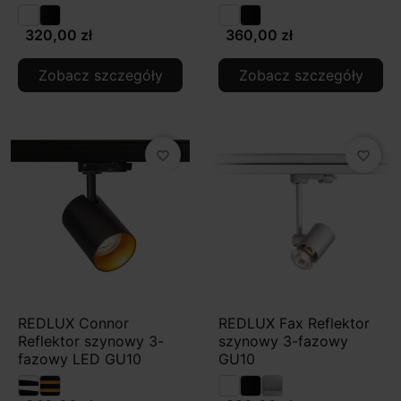
320,00 zł
360,00 zł
Zobacz szczegóły
Zobacz szczegóły
favorite_border
favorite_border
REDLUX Connor
REDLUX Fax Reflektor
Reflektor szynowy 3-
szynowy 3-fazowy
fazowy LED GU10
GU10