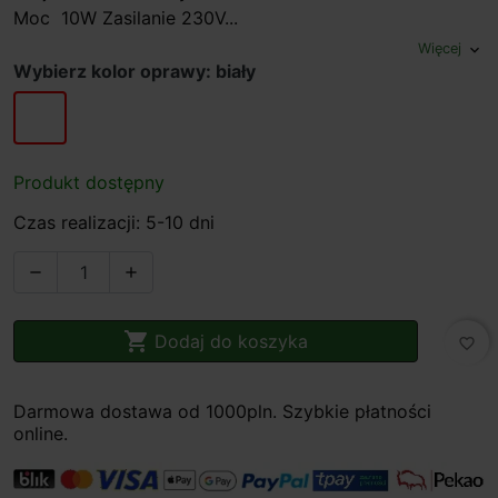
Moc 10W Zasilanie 230V...
Więcej
expand_more
Wybierz kolor oprawy: biały
biały
Produkt dostępny
Czas realizacji: 5-10 dni



Dodaj do koszyka
favorite_border
Darmowa dostawa od 1000pln. Szybkie płatności
online.