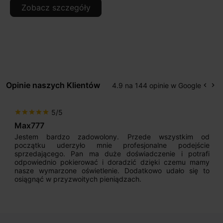
Zobacz szczegóły
Opinie naszych Klientów
4.9 na 144 opinie w Google
keyboard_arrow_left
keyboard_arrow_right
Popr
Na
5/5
star
star
star
star
star
Max777
Jestem bardzo zadowolony. Przede wszystkim od
początku uderzyło mnie profesjonalne podejście
sprzedającego. Pan ma duże doświadczenie i potrafi
odpowiednio pokierować i doradzić dzięki czemu mamy
nasze wymarzone oświetlenie. Dodatkowo udało się to
osiągnąć w przyzwoitych pieniądzach.