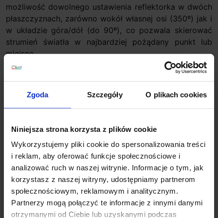
możliwość dowolnego ustawienia reflektorka w dwóch
płaszczyznach, zarówno wokół własnej osi (350º) jak i
w układzie góra/dół (do 90º), co pozwala skierować
strumień światła w najbardziej pożądany punkt lub
miejsce.
Parametry techniczne:
Źródło światła
LED
Zgoda
Szczegóły
O plikach cookies
Moc
10W
Zasilanie
230V
Barwa światła
3000K biała, ciepła
Niniejsza strona korzysta z plików cookie
Strumień świetlny
1000lm
Wykorzystujemy pliki cookie do spersonalizowania treści
CRI
80
i reklam, aby oferować funkcje społecznościowe i
Wysokość całkowita
18,3 cm
analizować ruch w naszej witrynie. Informacje o tym, jak
Średnica
6,5 cm
korzystasz z naszej witryny, udostępniamy partnerom
Kolor
biały, czarny
społecznościowym, reklamowym i analitycznym.
Producent
REDLUX
Partnerzy mogą połączyć te informacje z innymi danymi
Informacje dodatkowe:
otrzymanymi od Ciebie lub uzyskanymi podczas