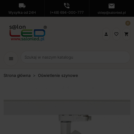
local_shipping
phone_in_talk
mail
Wysyłka od 24H
(+48) 694-000-777
sklep@salonled.pl
0

favorite_border
shopping_cart
menu
Strona główna
Oświetlenie szynowe