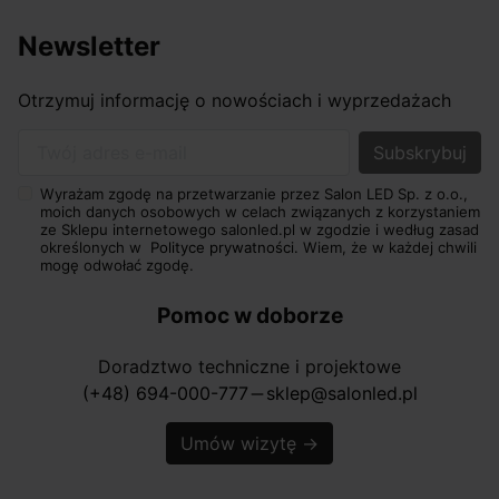
Newsletter
Otrzymuj informację o nowościach i wyprzedażach
Twój adres e-mail
Wyrażam zgodę na przetwarzanie przez Salon LED Sp. z o.o.,
moich danych osobowych w celach związanych z korzystaniem
ze Sklepu internetowego salonled.pl w zgodzie i według zasad
określonych w
Polityce prywatności.
Wiem, że w każdej chwili
mogę odwołać zgodę.
Pomoc w doborze
Doradztwo techniczne i projektowe
(+48) 694-000-777
sklep@salonled.pl
horizontal_rule
Umów wizytę
→